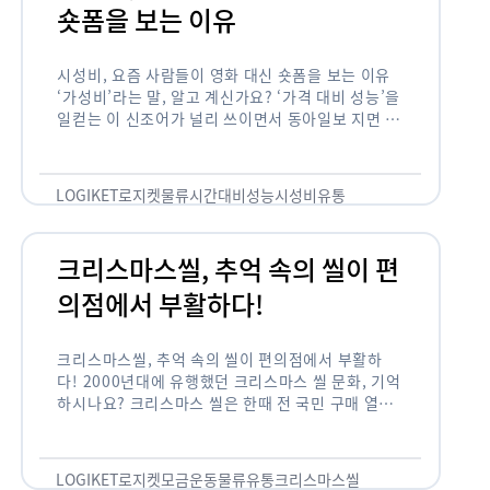
숏폼을 보는 이유
시성비, 요즘 사람들이 영화 대신 숏폼을 보는 이유
‘가성비’라는 말, 알고 계신가요? ‘가격 대비 성능’을
일컫는 이 신조어가 널리 쓰이면서 동아일보 지면 기
사에까지 등장한 게 2012년부터인데요. 이 가성비
의 원조는 …
LOGIKET
로지켓
물류
시간대비성능
시성비
유통
크리스마스씰, 추억 속의 씰이 편
의점에서 부활하다!
크리스마스씰, 추억 속의 씰이 편의점에서 부활하
다! 2000년대에 유행했던 크리스마스 씰 문화, 기억
하시나요? 크리스마스 씰은 한때 전 국민 구매 열풍
이 불 정도로 연말 대표 기부 모금 운동 중 하나였습
니다. 하지만 …
LOGIKET
로지켓
모금운동
물류
유통
크리스마스씰