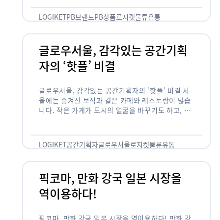
것 없이 유통산업의 핵심으로 성장했습니다. 특히 고
물가 시대와 맞물려 …
LOGIKET
PB브랜드
PB상품
로지켓
물류
유통
글로우서울, 감각있는 공간기획
자의 ‘핫플’ 비결
글로우서울, 감각있는 공간기획자의 ‘핫플’ 비결 서
울에는 숨겨진 보석과 같은 카페와 레스토랑이 많습
니다. 작은 가게가 도시의 얼굴을 바꾸기도 하고, 쇠
락한 지역을 부활시키기도 합니다. 이러한 잘나가는
오프라인 공간 뒤에는 항상 감각있는 …
LOGIKET
공간기획자
글로우서울
로지켓
물류
유통
픽코마, 만화 강국 일본 시장을
역이용하다!
픽코마, 만화 강국 일본 시장을 역이용하다! 만화 강