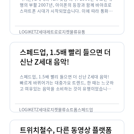
행의 부활 2007년, 아이폰의 등장과 함께 바야흐로
스마트폰 시대가 시작되었습니다. 이에 따라 통화와
문자 등 기본 기능(feature)만 가능한 피처폰은 자
연스레 역사 속으로 …
LOGIKET
Z세대
레트로
로지켓
물류
유통
스페드업, 1.5배 빨리 들으면 더
신난 Z세대 음악!
스페드업, 1.5배 빨리 들으면 더 신난 Z세대 음악!
빠르게 바뀌어가는 대중가요 트렌드, 한 때는 느긋하
고 여유있는 음악을 소비하는 것이 유행이었습니다.
하지만 최근 Z세대(1990년대 중반에서 2000년대
초반에 걸쳐 태어난 세대)를 …
LOGIKET
Z세대
로지켓
물류
쇼트폼
스페드업
트위치철수, 다른 동영상 플랫폼