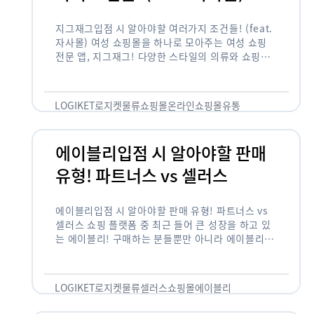
지그재그입점 시 알아야할 여러가지 조건들! (feat.
자사몰) 여성 쇼핑몰을 하나로 모아주는 여성 쇼핑
전문 앱, 지그재그! 다양한 스타일의 의류와 쇼핑몰
을 한 눈에 볼 수 있다는 강점과 각종 프로모션/이벤
트 등을 …
LOGIKET
로지켓
물류
쇼핑몰
온라인쇼핑몰
유통
에이블리입점 시 알아야할 판매
유형! 파트너스 vs 셀러스
에이블리입점 시 알아야할 판매 유형! 파트너스 vs
셀러스 쇼핑 플랫폼 중 최근 들어 큰 성장을 하고 있
는 에이블리! 구매하는 분들뿐만 아니라 에이블리에
서 판매를 준비하는 사업자들도 많아졌습니다. 에이
블리는 10~20대가 주 …
LOGIKET
로지켓
물류
셀러스
쇼핑몰
에이블리