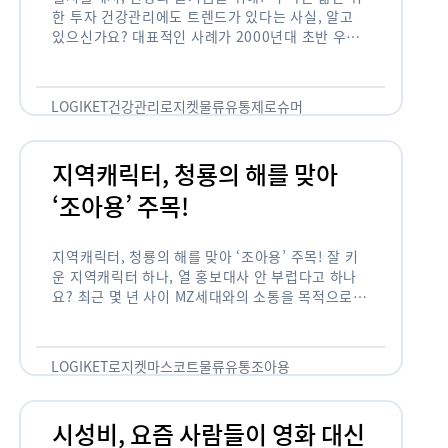
한 투자 건강관리에도 트렌드가 있다는 사실, 알고
있으신가요? 대표적인 사례가 2000년대 초반 우리
나라에 불었던 웰빙 열풍입니다. 어디서든 쉽게 웰빙
이라는 단어를 찾아볼 수 …
LOGIKET
건강관리
로지켓
물류
유통
제로슈머
지역캐릭터, 청룡의 해를 맞아
‘조아용’ 주목!
지역캐릭터, 청룡의 해를 맞아 ‘조아용’ 주목! 잘 키
운 지역캐릭터 하나, 열 홍보대사 안 부럽다고 하나
요? 최근 몇 년 사이 MZ세대와의 소통을 목적으로,
또는 2024년 신년을 맞이하여 캐릭터를 새로 론칭
하거나 …
LOGIKET
로지켓
마스코트
물류
유통
조아용
시성비, 요즘 사람들이 영화 대신