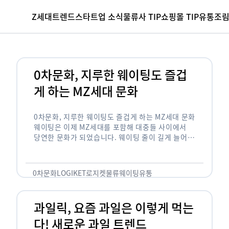
Z세대
트렌드
스타트업 소식
물류사 TIP
쇼핑몰 TIP
유통조
0차문화, 지루한 웨이팅도 즐겁
게 하는 MZ세대 문화
0차문화, 지루한 웨이팅도 즐겁게 하는 MZ세대 문화
웨이팅은 이제 MZ세대를 포함해 대중들 사이에서
당연한 문화가 되었습니다. 웨이팅 줄이 길게 늘어서
있는 곳은 지나가고 있는 사람들의 이목을 끌게 되고
자연스럽게 …
0차문화
LOGIKET
로지켓
물류
웨이팅
유통
과일릭, 요즘 과일은 이렇게 먹는
다! 새로운 과일 트렌드