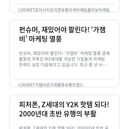
놓칠 수 없는 고객입니다. 이러한 이유로 대부분의
…
LOGIKET
로지서치
로지켓
유통
이색마케팅
콜라보마케팅
펀슈머, 재밌어야 팔린다! ‘가잼
비’ 마케팅 열풍
펀슈머, 재밌어야 팔린다! ‘가잼비’ 마케팅 열풍 경제
활동의 주축인 MZ세대를 겨냥한 기업들의 마케팅
전략이 날로 다양해지고 있습니다. 최근 몇 년 사이
20·30세대에서 가장 핫한 소비 트렌드로 자리 잡은
것은 일명 …
LOGIKET
가잼비
로지켓
물류
유통
트렌드
피처폰, Z세대의 Y2K 핫템 되다!
2000년대 초반 유행의 부활
피처폰, Z세대의 Y2K 핫템 되다! 2000년대 초반 유