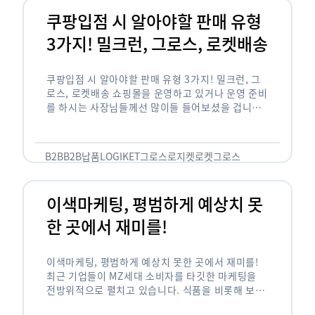
쿠팡입점 시 알아야할 판매 유형
3가지! 밀크런, 그로스, 로켓배송
쿠팡입점 시 알아야할 판매 유형 3가지! 밀크런, 그
로스, 로켓배송 쇼핑몰을 운영하고 있거나 운영 준비
를 하시는 사장님들께선 많이들 들어보셨을 겁니다.
네이버의 스마트 스토어, 카카오톡의 선물하기와 쿠
팡까지. 하지만 스마트 스토어와 카톡 …
B2B
B2B납품
LOGIKET
그로스
로지켓
로켓그로스
이색마케팅, 평범하게 예상치 못
한 곳에서 재미를!
이색마케팅, 평범하게 예상치 못한 곳에서 재미를!
최근 기업들이 MZ세대 소비자를 타깃한 마케팅을
전방위적으로 펼치고 있습니다. 식품을 비롯해 보수
적이라고 평가되는 건설, 금융업계까지 MZ세대는