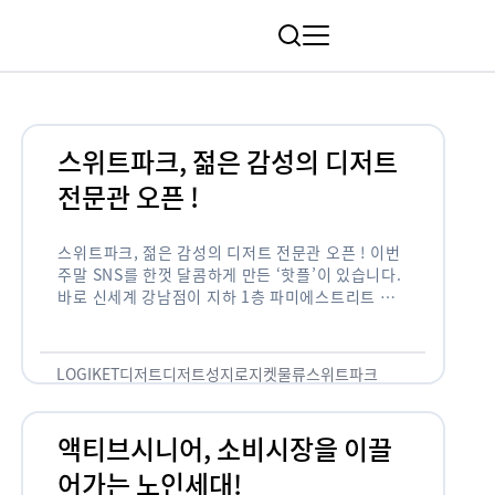
림
스위트파크, 젊은 감성의 디저트
전문관 오픈 !
스위트파크, 젊은 감성의 디저트 전문관 오픈 ! 이번
주말 SNS를 한껏 달콤하게 만든 ‘핫플’이 있습니다.
바로 신세계 강남점이 지하 1층 파미에스트리트 분
수 광장에 새롭게 조성한 ‘스위트파크’입니다. 스위
트파크에서는 ‘국내 최초 …
LOGIKET
디저트
디저트성지
로지켓
물류
스위트파크
액티브시니어, 소비시장을 이끌
어가는 노인세대!