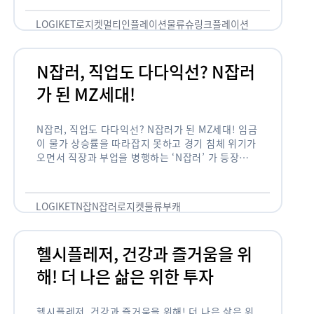
용되고 있습니다. 런치플레이션, 애그플레이션, 슈
링크플레이션, 그리드플레이션 등등. …
LOGIKET
로지켓
멀티인플레이션
물류
슈링크플레이션
유통
N잡러, 직업도 다다익선? N잡러
가 된 MZ세대!
N잡러, 직업도 다다익선? N잡러가 된 MZ세대! 임금
이 물가 상승률을 따라잡지 못하고 경기 침체 위기가
오면서 직장과 부업을 병행하는 ‘N잡러’ 가 등장했습
니다. 바야흐로 ‘N잡’ 시대입니다. 이는 불안정한 급
여와 갈수록 하락하는 …
LOGIKET
N잡
N잡러
로지켓
물류
부캐
헬시플레저, 건강과 즐거움을 위
해! 더 나은 삶은 위한 투자
헬시플레저, 건강과 즐거움을 위해! 더 나은 삶은 위