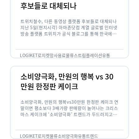
후보들로 대체되나
트위치철수, 다른 동영상 플랫폼 후보들로 대체되나
지난 5일(현지시각) 아마존닷컴 계열 글로벌 인터넷
방송 플랫폼 트위치가 공식 블로그를 통해 한국에서
사업을 철수하겠다고 밝히면서, 트위치 스트리머들
은 길게는 10년 가까운 시간과 돈을 투자한 …
LOGIKET
로지켓
망사용료
물류
스트림플레이션
유통
소비양극화, 만원의 행복 vs 30
만원 한정판 케이크
소비양극화, 만원의 행복vs30만원 한정판 케이크 연
말이면 평소보다 3배가량 판매량이 늘어나는 크리스
마스 케이크에 ‘소비양극화’ 트렌드가 두드러지고 있
습니다. 대형마트 업계에선 ‘가성비’를 높인 1만원
이하의 케이크가 등장했고, 특급 호텔은 이보다 30
배가 비싼 …
LOGIKET
로지켓
물류
소비양극화
유통
트렌드