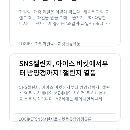
과일릭, 요즘 과일은 이렇게 먹는다! 새로운 과일 트
렌드 최근 과일을 원물 그대로 즐기기 보다 다양한
디저트로 색다르게 즐기는 ‘과일릭(과일+holic)’ 트
렌드가 확산되고 있습니다. ‘과일릭’은 ‘과일’과 ‘홀
릭(중독되다)’을 합성한 신조어로 과일을 탕후루나
…
LOGIKET
과일
과일릭
로지켓
물류
유통
SNS챌린지, 아이스 버킷에서부
터 밤양갱까지! 챌린지 열풍
SNS챌린지, 아이스 버킷에서부터 밤양갱까지! 챌린
지 열풍 기성세대와 MZ세대의 차이점 중 하나는 바
로 소통 방식입니다. MZ세대는 태어나면서부터 디
지털 기기를 사용한 일명 ‘디지털 네이티브(digital
native)’입니다. 디지털 기기에 친숙한 만큼 SNS에
도 능숙한 …
LOGIKET
SNS챌린지
로지켓
물류
밤양갱
유통