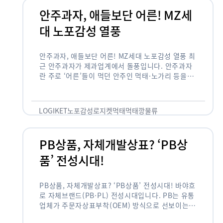
안주과자, 애들보단 어른! MZ세
대 노포감성 열풍
안주과자, 애들보단 어른! MZ세대 노포감성 열풍 최
근 안주과자가 제과업계에서 돌풍입니다. 안주과자
란 주로 ‘어른’들이 먹던 안주인 먹태·노가리 등을
과자로 만든 걸 말합니다. 이름처럼 안주로 먹는 용
도기도 합니다. 최근 농심 먹태깡 …
LOGIKET
노포감성
로지켓
먹태
먹태깡
물류
PB상품, 자체개발상표? ‘PB상
품’ 전성시대!
PB상품, 자체개발상표? ‘PB상품’ 전성시대! 바야흐
로 자체브랜드(PB·PL) 전성시대입니다. PB는 유통
업체가 주문자상표부착(OEM) 방식으로 선보이는
독자 브랜드 상품을 뜻합니다. 이제 PB는 국내외 할