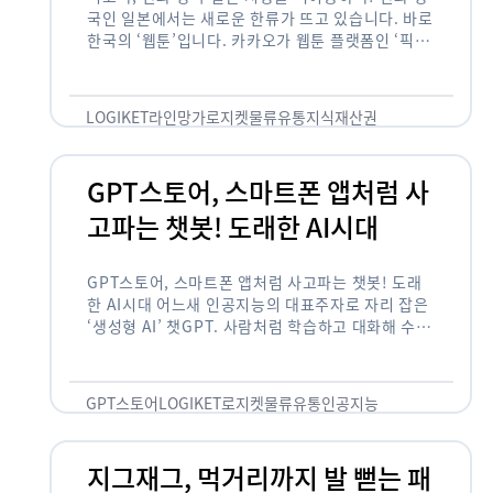
국인 일본에서는 새로운 한류가 뜨고 있습니다. 바로
한국의 ‘웹툰’입니다. 카카오가 웹툰 플랫폼인 ‘픽코
마’로 일본 앱 시장 정상에 올랐습니다. 일본 앱 마켓
에서 소비자 …
LOGIKET
라인망가
로지켓
물류
유통
지식재산권
GPT스토어, 스마트폰 앱처럼 사
고파는 챗봇! 도래한 AI시대
GPT스토어, 스마트폰 앱처럼 사고파는 챗봇! 도래
한 AI시대 어느새 인공지능의 대표주자로 자리 잡은
‘생성형 AI’ 챗GPT. 사람처럼 학습하고 대화해 수많
은 화제를 몰고 많은 이들에게 충격을 안겨주었습니
다. 그저 조금 더 똑똑한 …
GPT스토어
LOGIKET
로지켓
물류
유통
인공지능
지그재그, 먹거리까지 발 뻗는 패