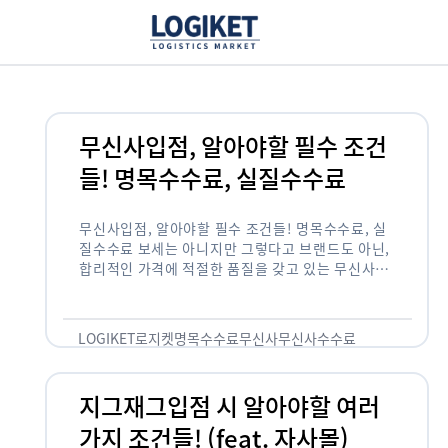
무신사입점, 알아야할 필수 조건
들! 명목수수료, 실질수수료
무신사입점, 알아야할 필수 조건들! 명목수수료, 실
질수수료 보세는 아니지만 그렇다고 브랜드도 아닌,
합리적인 가격에 적절한 품질을 갖고 있는 무신사!
한국의 유니클로라는 키워드를 갖고있는 무신사라는
플랫폼은 국내 최대 규모의 온라인 패션 …
LOGIKET
로지켓
명목수수료
무신사
무신사수수료
무신사입점
지그재그입점 시 알아야할 여러
가지 조건들! (feat. 자사몰)