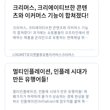
크리머스, 크리에이티브한 콘텐
츠와 이커머스 기능이 합쳐졌다!
크리머스, 크리에이티브한 콘텐츠와 이커머스 기능
이 합쳐졌다! 과거에는 쇼핑몰들이 오프라인에서 판
매하는 제품을 온라인으로 유통하는 판매채널 위주
의 역할이 강했다면, 최근에는 마켓이라는 인식을 넘
어 제품을 통해 소비자와 소통하고 즐거움을 전달하
는 콘텐츠 기반의 …
LOGIKET
로지켓
물류
유통
이커머스
크리머스
멀티인플레이션, 인플레 시대가
만든 유행어들!
멀티인플레이션, 인플레 시대가 만든 유행어들! 화
폐가치가 하락하여 물가가 상승하는 경제 현상을 말
하는 인플레이션(Inflation)에 접두어를 붙여 특정
현상의 인플레화를 의미하는 용어들이 최근 많이 사