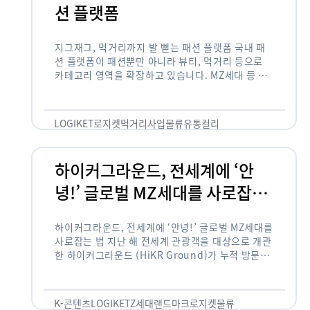
션 플랫폼
지그재그, 먹거리까지 발 뻗는 패션 플랫폼 국내 패
션 플랫폼이 패션뿐만 아니라 뷰티, 먹거리 등으로
카테고리 영역을 확장하고 있습니다. MZ세대 등 주
요 고객 사이에서 수요가 높은 식품 카테고리까지 발
을 뻗어 …
LOGIKET
로지켓
먹거리사업
물류
유통
컬리
하이커그라운드, 전세계에 ‘안
녕!’ 글로벌 MZ세대를 사로잡는
법
하이커그라운드, 전세계에 ‘안녕!’ 글로벌 MZ세대를
사로잡는 법 지난 해 전세계 관광객을 대상으로 개관
한 하이커그라운드 (HiKR Ground)가 누적 방문객
100만명을 넘어섰습니다. 한국관광공사는 “2022
년 7월 개관한 한국관광홍보관 하이커그라운드 누적
방문객이 100만명을 …
K-콘텐츠
LOGIKET
Z세대
랜드마크
로지켓
물류