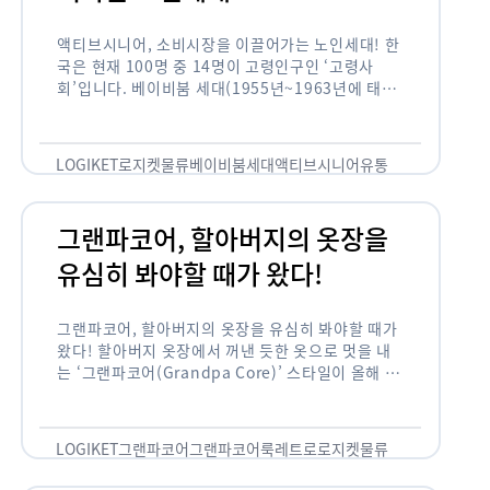
액티브시니어, 소비시장을 이끌어가는 노인세대! 한
국은 현재 100명 중 14명이 고령인구인 ‘고령사
회’입니다. 베이비붐 세대(1955년~1963년에 태어
난 인구)가 본격적으로 노인인구에 편입되며 2025
년이 되면 초고령사회에 진입할 것이라는 전망이 나
오고 있습니다. 하지만 사회가 늙어가는 …
LOGIKET
로지켓
물류
베이비붐세대
액티브시니어
유통
그랜파코어, 할아버지의 옷장을
유심히 봐야할 때가 왔다!
그랜파코어, 할아버지의 옷장을 유심히 봐야할 때가
왔다! 할아버지 옷장에서 꺼낸 듯한 옷으로 멋을 내
는 ‘그랜파코어(Grandpa Core)’ 스타일이 올해 패
션 트렌드의 키워드로 떠오르고 있습니다. 그랜파코
어는 오랫동안 시행착오를 겪으며 자신만의 스타일
을 …
LOGIKET
그랜파코어
그랜파코어룩
레트로
로지켓
물류