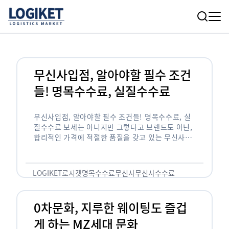
무신사입점, 알아야할 필수 조건
들! 명목수수료, 실질수수료
무신사입점, 알아야할 필수 조건들! 명목수수료, 실
질수수료 보세는 아니지만 그렇다고 브랜드도 아닌,
합리적인 가격에 적절한 품질을 갖고 있는 무신사!
한국의 유니클로라는 키워드를 갖고있는 무신사라는
플랫폼은 국내 최대 규모의 온라인 패션 …
LOGIKET
로지켓
명목수수료
무신사
무신사수수료
무신사입점
0차문화, 지루한 웨이팅도 즐겁
게 하는 MZ세대 문화