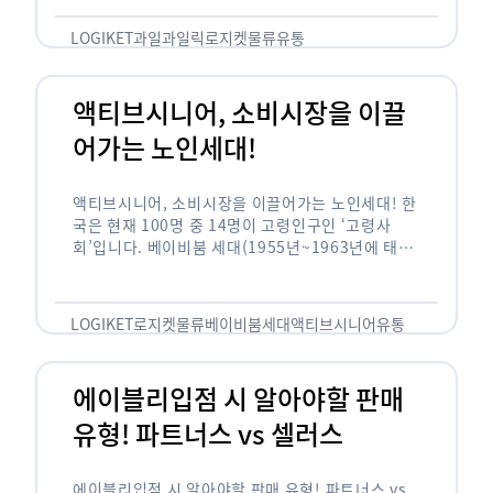
릭(중독되다)’을 합성한 신조어로 과일을 탕후루나
…
LOGIKET
과일
과일릭
로지켓
물류
유통
액티브시니어, 소비시장을 이끌
어가는 노인세대!
액티브시니어, 소비시장을 이끌어가는 노인세대! 한
국은 현재 100명 중 14명이 고령인구인 ‘고령사
회’입니다. 베이비붐 세대(1955년~1963년에 태어
난 인구)가 본격적으로 노인인구에 편입되며 2025
년이 되면 초고령사회에 진입할 것이라는 전망이 나
오고 있습니다. 하지만 사회가 늙어가는 …
LOGIKET
로지켓
물류
베이비붐세대
액티브시니어
유통
에이블리입점 시 알아야할 판매
유형! 파트너스 vs 셀러스
에이블리입점 시 알아야할 판매 유형! 파트너스 vs