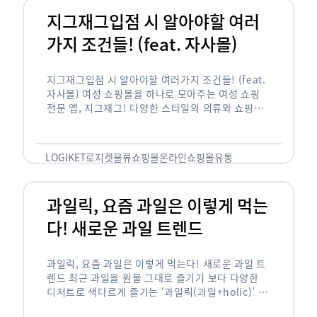
지그재그입점 시 알아야할 여러
가지 조건들! (feat. 자사몰)
지그재그입점 시 알아야할 여러가지 조건들! (feat.
자사몰) 여성 쇼핑몰을 하나로 모아주는 여성 쇼핑
전문 앱, 지그재그! 다양한 스타일의 의류와 쇼핑몰
을 한 눈에 볼 수 있다는 강점과 각종 프로모션/이벤
트 등을 …
LOGIKET
로지켓
물류
쇼핑몰
온라인쇼핑몰
유통
과일릭, 요즘 과일은 이렇게 먹는
다! 새로운 과일 트렌드
과일릭, 요즘 과일은 이렇게 먹는다! 새로운 과일 트
렌드 최근 과일을 원물 그대로 즐기기 보다 다양한
디저트로 색다르게 즐기는 ‘과일릭(과일+holic)’ 트
렌드가 확산되고 있습니다. ‘과일릭’은 ‘과일’과 ‘홀