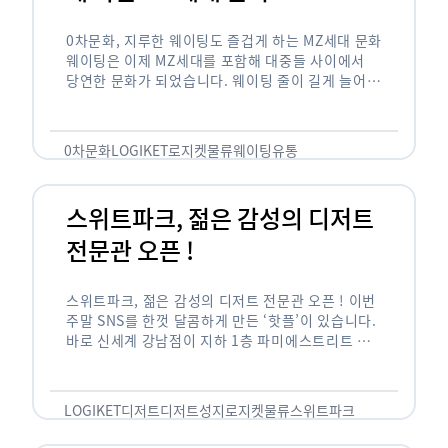
0차문화, 지루한 웨이팅도 즐겁게 하는 MZ세대 문화
웨이팅은 이제 MZ세대를 포함해 대중들 사이에서
당연한 문화가 되었습니다. 웨이팅 줄이 길게 늘어서
있는 곳은 지나가고 있는 사람들의 이목을 끌게 되고
자연스럽게 …
0차문화
LOGIKET
로지켓
물류
웨이팅
유통
스위트파크, 젊은 감성의 디저트
전문관 오픈 !
스위트파크, 젊은 감성의 디저트 전문관 오픈 ! 이번
주말 SNS를 한껏 달콤하게 만든 ‘핫플’이 있습니다.
바로 신세계 강남점이 지하 1층 파미에스트리트 분
수 광장에 새롭게 조성한 ‘스위트파크’입니다. 스위
트파크에서는 ‘국내 최초 …
LOGIKET
디저트
디저트성지
로지켓
물류
스위트파크