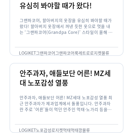
유심히 봐야할 때가 왔다!
그랜파코어, 할아버지의 옷장을 유심히 봐야할 때가
왔다! 할아버지 옷장에서 꺼낸 듯한 옷으로 멋을 내
는 ‘그랜파코어(Grandpa Core)’ 스타일이 올해 패
션 트렌드의 키워드로 떠오르고 있습니다. 그랜파코
어는 오랫동안 시행착오를 겪으며 자신만의 스타일
을 …
LOGIKET
그랜파코어
그랜파코어룩
레트로
로지켓
물류
안주과자, 애들보단 어른! MZ세
대 노포감성 열풍
안주과자, 애들보단 어른! MZ세대 노포감성 열풍 최
근 안주과자가 제과업계에서 돌풍입니다. 안주과자
란 주로 ‘어른’들이 먹던 안주인 먹태·노가리 등을
과자로 만든 걸 말합니다. 이름처럼 안주로 먹는 용
도기도 합니다. 최근 농심 먹태깡 …
LOGIKET
노포감성
로지켓
먹태
먹태깡
물류