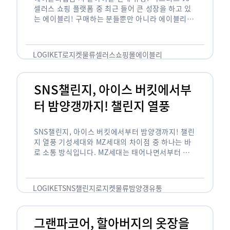
셀러스 쇼핑 플랫폼 중 최근 들어 큰 성장을 하고 있
는 에이블리! 구매하는 분들뿐만 아니라 에이블리에
서 판매를 준비하는 사업자들도 많아졌습니다. 에이
블리는 10~20대가 주 …
LOGIKET
로지켓
물류
셀러스
쇼핑몰
에이블리
SNS챌린지, 아이스 버킷에서부
터 밤양갱까지! 챌린지 열풍
SNS챌린지, 아이스 버킷에서부터 밤양갱까지! 챌린
지 열풍 기성세대와 MZ세대의 차이점 중 하나는 바
로 소통 방식입니다. MZ세대는 태어나면서부터 디
지털 기기를 사용한 일명 ‘디지털 네이티브(digital
native)’입니다. 디지털 기기에 친숙한 만큼 SNS에
도 능숙한 …
LOGIKET
SNS챌린지
로지켓
물류
밤양갱
유통
그랜파코어, 할아버지의 옷장을