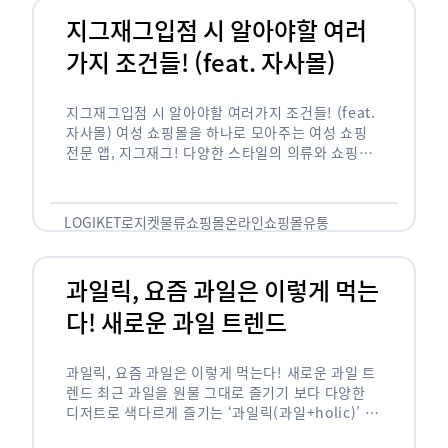
지그재그입점 시 알아야할 여러
가지 조건들! (feat. 자사몰)
지그재그입점 시 알아야할 여러가지 조건들! (feat.
자사몰) 여성 쇼핑몰을 하나로 모아주는 여성 쇼핑
전문 앱, 지그재그! 다양한 스타일의 의류와 쇼핑몰
을 한 눈에 볼 수 있다는 강점과 각종 프로모션/이벤
트 등을 …
LOGIKET
로지켓
물류
쇼핑몰
온라인쇼핑몰
유통
과일릭, 요즘 과일은 이렇게 먹는
다! 새로운 과일 트렌드
과일릭, 요즘 과일은 이렇게 먹는다! 새로운 과일 트
렌드 최근 과일을 원물 그대로 즐기기 보다 다양한
디저트로 색다르게 즐기는 ‘과일릭(과일+holic)’ 트
렌드가 확산되고 있습니다. ‘과일릭’은 ‘과일’과 ‘홀