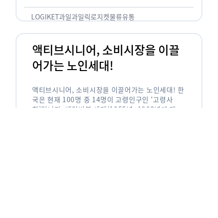
릭(중독되다)’을 합성한 신조어로 과일을 탕후루나
…
LOGIKET
과일
과일릭
로지켓
물류
유통
액티브시니어, 소비시장을 이끌
어가는 노인세대!
액티브시니어, 소비시장을 이끌어가는 노인세대! 한
국은 현재 100명 중 14명이 고령인구인 ‘고령사
회’입니다. 베이비붐 세대(1955년~1963년에 태어
난 인구)가 본격적으로 노인인구에 편입되며 2025
년이 되면 초고령사회에 진입할 것이라는 전망이 나
오고 있습니다. 하지만 사회가 늙어가는 …
LOGIKET
로지켓
물류
베이비붐세대
액티브시니어
유통
에이블리입점 시 알아야할 판매
유형! 파트너스 vs 셀러스
에이블리입점 시 알아야할 판매 유형! 파트너스 vs