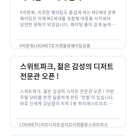
0차문화, 지루한 웨이팅도 즐겁게 하는 MZ세대 문화
웨이팅은 이제 MZ세대를 포함해 대중들 사이에서
당연한 문화가 되었습니다. 웨이팅 줄이 길게 늘어서
있는 곳은 지나가고 있는 사람들의 이목을 끌게 되고
자연스럽게 …
0차문화
LOGIKET
로지켓
물류
웨이팅
유통
스위트파크, 젊은 감성의 디저트
전문관 오픈 !
스위트파크, 젊은 감성의 디저트 전문관 오픈 ! 이번
주말 SNS를 한껏 달콤하게 만든 ‘핫플’이 있습니다.
바로 신세계 강남점이 지하 1층 파미에스트리트 분
수 광장에 새롭게 조성한 ‘스위트파크’입니다. 스위
트파크에서는 ‘국내 최초 …
LOGIKET
디저트
디저트성지
로지켓
물류
스위트파크