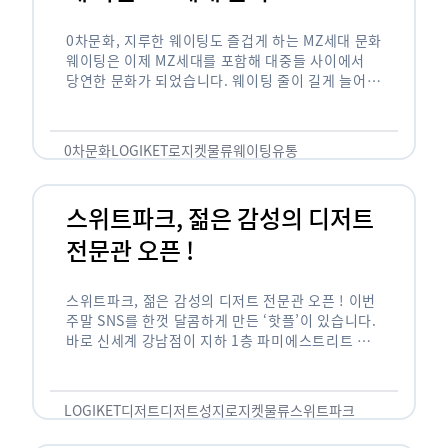
0차문화, 지루한 웨이팅도 즐겁게 하는 MZ세대 문화
웨이팅은 이제 MZ세대를 포함해 대중들 사이에서
당연한 문화가 되었습니다. 웨이팅 줄이 길게 늘어서
있는 곳은 지나가고 있는 사람들의 이목을 끌게 되고
자연스럽게 …
0차문화
LOGIKET
로지켓
물류
웨이팅
유통
스위트파크, 젊은 감성의 디저트
전문관 오픈 !
스위트파크, 젊은 감성의 디저트 전문관 오픈 ! 이번
주말 SNS를 한껏 달콤하게 만든 ‘핫플’이 있습니다.
바로 신세계 강남점이 지하 1층 파미에스트리트 분
수 광장에 새롭게 조성한 ‘스위트파크’입니다. 스위
트파크에서는 ‘국내 최초 …
LOGIKET
디저트
디저트성지
로지켓
물류
스위트파크