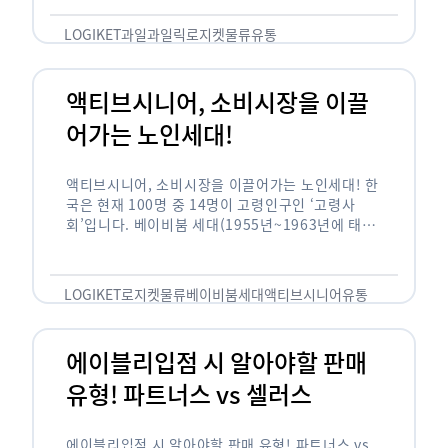
릭(중독되다)’을 합성한 신조어로 과일을 탕후루나
…
LOGIKET
과일
과일릭
로지켓
물류
유통
액티브시니어, 소비시장을 이끌
어가는 노인세대!
액티브시니어, 소비시장을 이끌어가는 노인세대! 한
국은 현재 100명 중 14명이 고령인구인 ‘고령사
회’입니다. 베이비붐 세대(1955년~1963년에 태어
난 인구)가 본격적으로 노인인구에 편입되며 2025
년이 되면 초고령사회에 진입할 것이라는 전망이 나
오고 있습니다. 하지만 사회가 늙어가는 …
LOGIKET
로지켓
물류
베이비붐세대
액티브시니어
유통
에이블리입점 시 알아야할 판매
유형! 파트너스 vs 셀러스
에이블리입점 시 알아야할 판매 유형! 파트너스 vs