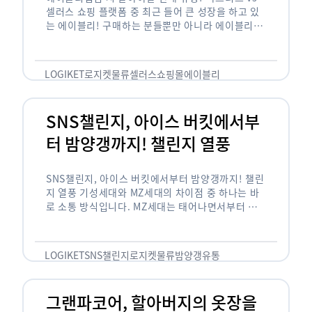
셀러스 쇼핑 플랫폼 중 최근 들어 큰 성장을 하고 있
는 에이블리! 구매하는 분들뿐만 아니라 에이블리에
서 판매를 준비하는 사업자들도 많아졌습니다. 에이
블리는 10~20대가 주 …
LOGIKET
로지켓
물류
셀러스
쇼핑몰
에이블리
SNS챌린지, 아이스 버킷에서부
터 밤양갱까지! 챌린지 열풍
SNS챌린지, 아이스 버킷에서부터 밤양갱까지! 챌린
지 열풍 기성세대와 MZ세대의 차이점 중 하나는 바
로 소통 방식입니다. MZ세대는 태어나면서부터 디
지털 기기를 사용한 일명 ‘디지털 네이티브(digital
native)’입니다. 디지털 기기에 친숙한 만큼 SNS에
도 능숙한 …
LOGIKET
SNS챌린지
로지켓
물류
밤양갱
유통
그랜파코어, 할아버지의 옷장을