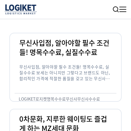
무신사입점, 알아야할 필수 조건
들! 명목수수료, 실질수수료
무신사입점, 알아야할 필수 조건들! 명목수수료, 실
질수수료 보세는 아니지만 그렇다고 브랜드도 아닌,
합리적인 가격에 적절한 품질을 갖고 있는 무신사!
한국의 유니클로라는 키워드를 갖고있는 무신사라는
플랫폼은 국내 최대 규모의 온라인 패션 …
LOGIKET
로지켓
명목수수료
무신사
무신사수수료
무신사입점
0차문화, 지루한 웨이팅도 즐겁
게 하는 MZ세대 문화