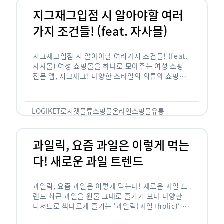
지그재그입점 시 알아야할 여러
가지 조건들! (feat. 자사몰)
지그재그입점 시 알아야할 여러가지 조건들! (feat.
자사몰) 여성 쇼핑몰을 하나로 모아주는 여성 쇼핑
전문 앱, 지그재그! 다양한 스타일의 의류와 쇼핑몰
을 한 눈에 볼 수 있다는 강점과 각종 프로모션/이벤
트 등을 …
LOGIKET
로지켓
물류
쇼핑몰
온라인쇼핑몰
유통
과일릭, 요즘 과일은 이렇게 먹는
다! 새로운 과일 트렌드
과일릭, 요즘 과일은 이렇게 먹는다! 새로운 과일 트
렌드 최근 과일을 원물 그대로 즐기기 보다 다양한
디저트로 색다르게 즐기는 ‘과일릭(과일+holic)’ 트
렌드가 확산되고 있습니다. ‘과일릭’은 ‘과일’과 ‘홀