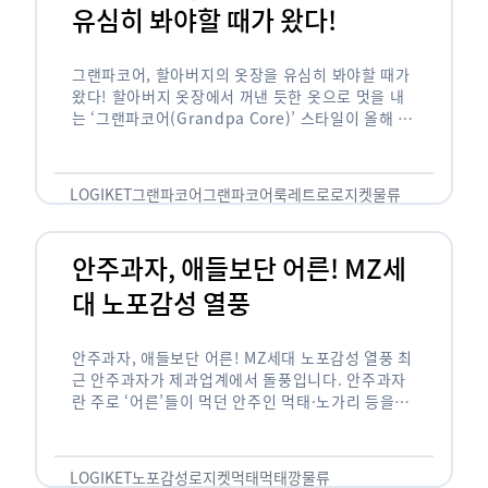
유심히 봐야할 때가 왔다!
그랜파코어, 할아버지의 옷장을 유심히 봐야할 때가
왔다! 할아버지 옷장에서 꺼낸 듯한 옷으로 멋을 내
는 ‘그랜파코어(Grandpa Core)’ 스타일이 올해 패
션 트렌드의 키워드로 떠오르고 있습니다. 그랜파코
어는 오랫동안 시행착오를 겪으며 자신만의 스타일
을 …
LOGIKET
그랜파코어
그랜파코어룩
레트로
로지켓
물류
안주과자, 애들보단 어른! MZ세
대 노포감성 열풍
안주과자, 애들보단 어른! MZ세대 노포감성 열풍 최
근 안주과자가 제과업계에서 돌풍입니다. 안주과자
란 주로 ‘어른’들이 먹던 안주인 먹태·노가리 등을
과자로 만든 걸 말합니다. 이름처럼 안주로 먹는 용
도기도 합니다. 최근 농심 먹태깡 …
LOGIKET
노포감성
로지켓
먹태
먹태깡
물류