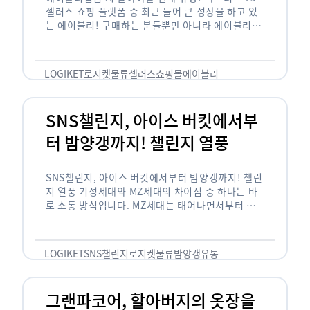
셀러스 쇼핑 플랫폼 중 최근 들어 큰 성장을 하고 있
는 에이블리! 구매하는 분들뿐만 아니라 에이블리에
서 판매를 준비하는 사업자들도 많아졌습니다. 에이
블리는 10~20대가 주 …
LOGIKET
로지켓
물류
셀러스
쇼핑몰
에이블리
SNS챌린지, 아이스 버킷에서부
터 밤양갱까지! 챌린지 열풍
SNS챌린지, 아이스 버킷에서부터 밤양갱까지! 챌린
지 열풍 기성세대와 MZ세대의 차이점 중 하나는 바
로 소통 방식입니다. MZ세대는 태어나면서부터 디
지털 기기를 사용한 일명 ‘디지털 네이티브(digital
native)’입니다. 디지털 기기에 친숙한 만큼 SNS에
도 능숙한 …
LOGIKET
SNS챌린지
로지켓
물류
밤양갱
유통
그랜파코어, 할아버지의 옷장을