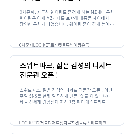
0차문화, 지루한 웨이팅도 즐겁게 하는 MZ세대 문화
웨이팅은 이제 MZ세대를 포함해 대중들 사이에서
당연한 문화가 되었습니다. 웨이팅 줄이 길게 늘어서
있는 곳은 지나가고 있는 사람들의 이목을 끌게 되고
자연스럽게 …
0차문화
LOGIKET
로지켓
물류
웨이팅
유통
스위트파크, 젊은 감성의 디저트
전문관 오픈 !
스위트파크, 젊은 감성의 디저트 전문관 오픈 ! 이번
주말 SNS를 한껏 달콤하게 만든 ‘핫플’이 있습니다.
바로 신세계 강남점이 지하 1층 파미에스트리트 분
수 광장에 새롭게 조성한 ‘스위트파크’입니다. 스위
트파크에서는 ‘국내 최초 …
LOGIKET
디저트
디저트성지
로지켓
물류
스위트파크