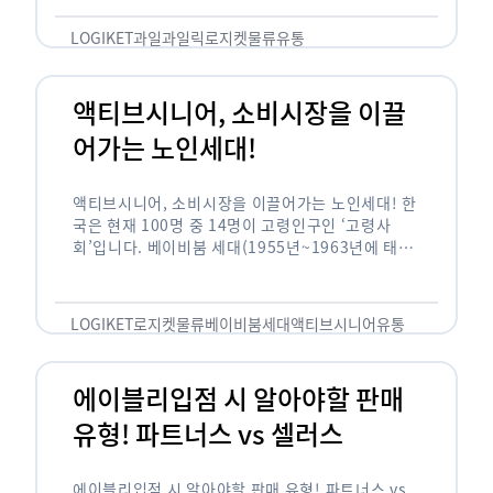
릭(중독되다)’을 합성한 신조어로 과일을 탕후루나
…
LOGIKET
과일
과일릭
로지켓
물류
유통
액티브시니어, 소비시장을 이끌
어가는 노인세대!
액티브시니어, 소비시장을 이끌어가는 노인세대! 한
국은 현재 100명 중 14명이 고령인구인 ‘고령사
회’입니다. 베이비붐 세대(1955년~1963년에 태어
난 인구)가 본격적으로 노인인구에 편입되며 2025
년이 되면 초고령사회에 진입할 것이라는 전망이 나
오고 있습니다. 하지만 사회가 늙어가는 …
LOGIKET
로지켓
물류
베이비붐세대
액티브시니어
유통
에이블리입점 시 알아야할 판매
유형! 파트너스 vs 셀러스
에이블리입점 시 알아야할 판매 유형! 파트너스 vs