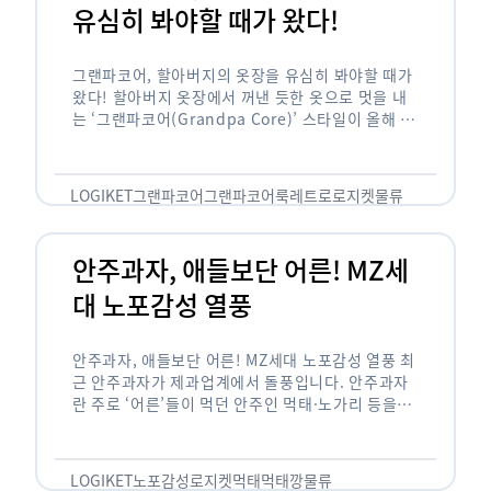
유심히 봐야할 때가 왔다!
그랜파코어, 할아버지의 옷장을 유심히 봐야할 때가
왔다! 할아버지 옷장에서 꺼낸 듯한 옷으로 멋을 내
는 ‘그랜파코어(Grandpa Core)’ 스타일이 올해 패
션 트렌드의 키워드로 떠오르고 있습니다. 그랜파코
어는 오랫동안 시행착오를 겪으며 자신만의 스타일
을 …
LOGIKET
그랜파코어
그랜파코어룩
레트로
로지켓
물류
안주과자, 애들보단 어른! MZ세
대 노포감성 열풍
안주과자, 애들보단 어른! MZ세대 노포감성 열풍 최
근 안주과자가 제과업계에서 돌풍입니다. 안주과자
란 주로 ‘어른’들이 먹던 안주인 먹태·노가리 등을
과자로 만든 걸 말합니다. 이름처럼 안주로 먹는 용
도기도 합니다. 최근 농심 먹태깡 …
LOGIKET
노포감성
로지켓
먹태
먹태깡
물류