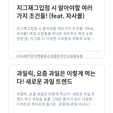
지그재그입점 시 알아야할 여러
가지 조건들! (feat. 자사몰)
지그재그입점 시 알아야할 여러가지 조건들! (feat.
자사몰) 여성 쇼핑몰을 하나로 모아주는 여성 쇼핑
전문 앱, 지그재그! 다양한 스타일의 의류와 쇼핑몰
을 한 눈에 볼 수 있다는 강점과 각종 프로모션/이벤
트 등을 …
LOGIKET
로지켓
물류
쇼핑몰
온라인쇼핑몰
유통
과일릭, 요즘 과일은 이렇게 먹는
다! 새로운 과일 트렌드
과일릭, 요즘 과일은 이렇게 먹는다! 새로운 과일 트
렌드 최근 과일을 원물 그대로 즐기기 보다 다양한
디저트로 색다르게 즐기는 ‘과일릭(과일+holic)’ 트
렌드가 확산되고 있습니다. ‘과일릭’은 ‘과일’과 ‘홀