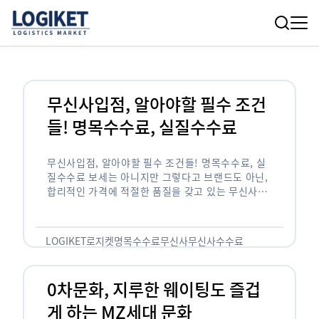
무신사입점, 알아야할 필수 조건
들! 명목수수료, 실질수수료
무신사입점, 알아야할 필수 조건들! 명목수수료, 실
질수수료 보세는 아니지만 그렇다고 브랜드도 아닌,
합리적인 가격에 적절한 품질을 갖고 있는 무신사!
한국의 유니클로라는 키워드를 갖고있는 무신사라는
플랫폼은 국내 최대 규모의 온라인 패션 …
LOGIKET
로지켓
명목수수료
무신사
무신사수수료
무신사입점
0차문화, 지루한 웨이팅도 즐겁
게 하는 MZ세대 문화