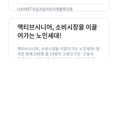
릭(중독되다)’을 합성한 신조어로 과일을 탕후루나
…
LOGIKET
과일
과일릭
로지켓
물류
유통
액티브시니어, 소비시장을 이끌
어가는 노인세대!
액티브시니어, 소비시장을 이끌어가는 노인세대! 한
국은 현재 100명 중 14명이 고령인구인 ‘고령사
회’입니다. 베이비붐 세대(1955년~1963년에 태어
난 인구)가 본격적으로 노인인구에 편입되며 2025
년이 되면 초고령사회에 진입할 것이라는 전망이 나
오고 있습니다. 하지만 사회가 늙어가는 …
LOGIKET
로지켓
물류
베이비붐세대
액티브시니어
유통
에이블리입점 시 알아야할 판매
유형! 파트너스 vs 셀러스
에이블리입점 시 알아야할 판매 유형! 파트너스 vs