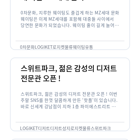
0차문화, 지루한 웨이팅도 즐겁게 하는 MZ세대 문화
웨이팅은 이제 MZ세대를 포함해 대중들 사이에서
당연한 문화가 되었습니다. 웨이팅 줄이 길게 늘어서
있는 곳은 지나가고 있는 사람들의 이목을 끌게 되고
자연스럽게 …
0차문화
LOGIKET
로지켓
물류
웨이팅
유통
스위트파크, 젊은 감성의 디저트
전문관 오픈 !
스위트파크, 젊은 감성의 디저트 전문관 오픈 ! 이번
주말 SNS를 한껏 달콤하게 만든 ‘핫플’이 있습니다.
바로 신세계 강남점이 지하 1층 파미에스트리트 분
수 광장에 새롭게 조성한 ‘스위트파크’입니다. 스위
트파크에서는 ‘국내 최초 …
LOGIKET
디저트
디저트성지
로지켓
물류
스위트파크