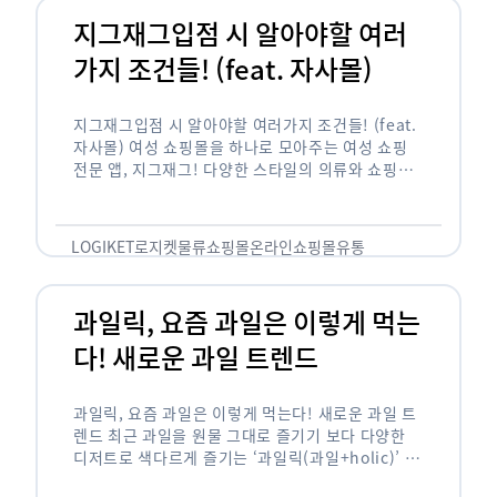
지그재그입점 시 알아야할 여러
가지 조건들! (feat. 자사몰)
지그재그입점 시 알아야할 여러가지 조건들! (feat.
자사몰) 여성 쇼핑몰을 하나로 모아주는 여성 쇼핑
전문 앱, 지그재그! 다양한 스타일의 의류와 쇼핑몰
을 한 눈에 볼 수 있다는 강점과 각종 프로모션/이벤
트 등을 …
LOGIKET
로지켓
물류
쇼핑몰
온라인쇼핑몰
유통
과일릭, 요즘 과일은 이렇게 먹는
다! 새로운 과일 트렌드
과일릭, 요즘 과일은 이렇게 먹는다! 새로운 과일 트
렌드 최근 과일을 원물 그대로 즐기기 보다 다양한
디저트로 색다르게 즐기는 ‘과일릭(과일+holic)’ 트
렌드가 확산되고 있습니다. ‘과일릭’은 ‘과일’과 ‘홀