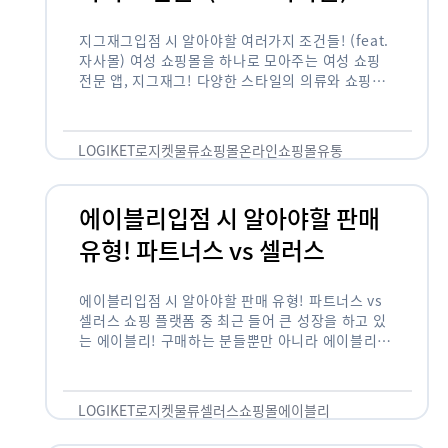
지그재그입점 시 알아야할 여러가지 조건들! (feat.
자사몰) 여성 쇼핑몰을 하나로 모아주는 여성 쇼핑
전문 앱, 지그재그! 다양한 스타일의 의류와 쇼핑몰
을 한 눈에 볼 수 있다는 강점과 각종 프로모션/이벤
트 등을 …
LOGIKET
로지켓
물류
쇼핑몰
온라인쇼핑몰
유통
에이블리입점 시 알아야할 판매
유형! 파트너스 vs 셀러스
에이블리입점 시 알아야할 판매 유형! 파트너스 vs
셀러스 쇼핑 플랫폼 중 최근 들어 큰 성장을 하고 있
는 에이블리! 구매하는 분들뿐만 아니라 에이블리에
서 판매를 준비하는 사업자들도 많아졌습니다. 에이
블리는 10~20대가 주 …
LOGIKET
로지켓
물류
셀러스
쇼핑몰
에이블리