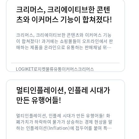
크리머스, 크리에이티브한 콘텐
츠와 이커머스 기능이 합쳐졌다!
크리머스, 크리에이티브한 콘텐츠와 이커머스 기능
이 합쳐졌다! 과거에는 쇼핑몰들이 오프라인에서 판
매하는 제품을 온라인으로 유통하는 판매채널 위주
의 역할이 강했다면, 최근에는 마켓이라는 인식을 넘
어 제품을 통해 소비자와 소통하고 즐거움을 전달하
는 콘텐츠 기반의 …
LOGIKET
로지켓
물류
유통
이커머스
크리머스
멀티인플레이션, 인플레 시대가
만든 유행어들!
멀티인플레이션, 인플레 시대가 만든 유행어들! 화
폐가치가 하락하여 물가가 상승하는 경제 현상을 말
하는 인플레이션(Inflation)에 접두어를 붙여 특정
현상의 인플레화를 의미하는 용어들이 최근 많이 사