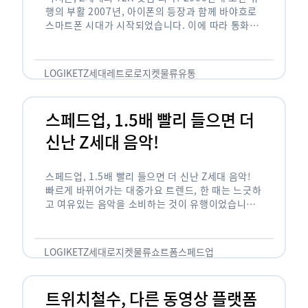
행의 부활 2007년, 아이폰의 등장과 함께 바야흐로
스마트폰 시대가 시작되었습니다. 이에 따라 통화와
문자 등 기본 기능(feature)만 가능한 피처폰은 자
연스레 역사 속으로 …
LOGIKET
Z세대
레트로
로지켓
물류
유통
스페드업, 1.5배 빨리 들으면 더
신난 Z세대 음악!
스페드업, 1.5배 빨리 들으면 더 신난 Z세대 음악!
빠르게 바뀌어가는 대중가요 트렌드, 한 때는 느긋하
고 여유있는 음악을 소비하는 것이 유행이었습니다.
하지만 최근 Z세대(1990년대 중반에서 2000년대
초반에 걸쳐 태어난 세대)를 …
LOGIKET
Z세대
로지켓
물류
쇼트폼
스페드업
트위치철수, 다른 동영상 플랫폼