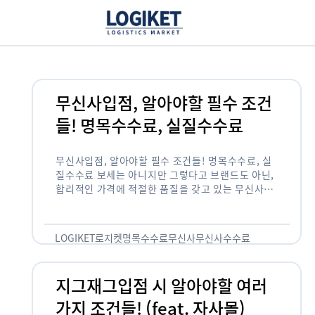
무신사입점, 알아야할 필수 조건
들! 명목수수료, 실질수수료
무신사입점, 알아야할 필수 조건들! 명목수수료, 실
질수수료 보세는 아니지만 그렇다고 브랜드도 아닌,
합리적인 가격에 적절한 품질을 갖고 있는 무신사!
한국의 유니클로라는 키워드를 갖고있는 무신사라는
플랫폼은 국내 최대 규모의 온라인 패션 …
LOGIKET
로지켓
명목수수료
무신사
무신사수수료
무신사입점
지그재그입점 시 알아야할 여러
가지 조건들! (feat. 자사몰)