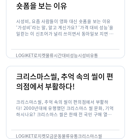
숏폼을 보는 이유
시성비, 요즘 사람들이 영화 대신 숏폼을 보는 이유
‘가성비’라는 말, 알고 계신가요? ‘가격 대비 성능’을
일컫는 이 신조어가 널리 쓰이면서 동아일보 지면 기
사에까지 등장한 게 2012년부터인데요. 이 가성비
의 원조는 …
LOGIKET
로지켓
물류
시간대비성능
시성비
유통
크리스마스씰, 추억 속의 씰이 편
의점에서 부활하다!
크리스마스씰, 추억 속의 씰이 편의점에서 부활하
다! 2000년대에 유행했던 크리스마스 씰 문화, 기억
하시나요? 크리스마스 씰은 한때 전 국민 구매 열풍
이 불 정도로 연말 대표 기부 모금 운동 중 하나였습
니다. 하지만 …
LOGIKET
로지켓
모금운동
물류
유통
크리스마스씰