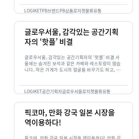
것 없이 유통산업의 핵심으로 성장했습니다. 특히 고
물가 시대와 맞물려 …
LOGIKET
PB브랜드
PB상품
로지켓
물류
유통
글로우서울, 감각있는 공간기획
자의 ‘핫플’ 비결
글로우서울, 감각있는 공간기획자의 ‘핫플’ 비결 서
울에는 숨겨진 보석과 같은 카페와 레스토랑이 많습
니다. 작은 가게가 도시의 얼굴을 바꾸기도 하고, 쇠
락한 지역을 부활시키기도 합니다. 이러한 잘나가는
오프라인 공간 뒤에는 항상 감각있는 …
LOGIKET
공간기획자
글로우서울
로지켓
물류
유통
픽코마, 만화 강국 일본 시장을
역이용하다!
픽코마, 만화 강국 일본 시장을 역이용하다! 만화 강