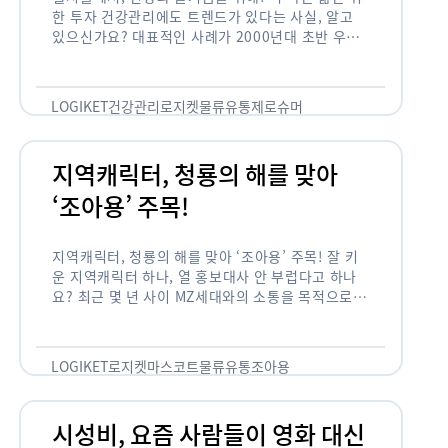
한 투자 건강관리에도 트렌드가 있다는 사실, 알고
있으신가요? 대표적인 사례가 2000년대 초반 우리
나라에 불었던 웰빙 열풍입니다. 어디서든 쉽게 웰빙
이라는 단어를 찾아볼 수 …
LOGIKET
건강관리
로지켓
물류
유통
제로슈머
지역캐릭터, 청룡의 해를 맞아
‘조아용’ 주목!
지역캐릭터, 청룡의 해를 맞아 ‘조아용’ 주목! 잘 키
운 지역캐릭터 하나, 열 홍보대사 안 부럽다고 하나
요? 최근 몇 년 사이 MZ세대와의 소통을 목적으로,
또는 2024년 신년을 맞이하여 캐릭터를 새로 론칭
하거나 …
LOGIKET
로지켓
마스코트
물류
유통
조아용
시성비, 요즘 사람들이 영화 대신