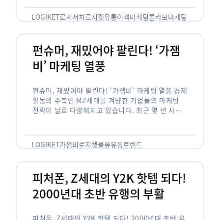
놓칠 수 없는 고객입니다. 이러한 이유로 대부분의
…
LOGIKET
로지서치
로지켓
유통
이색마케팅
콜라보마케팅
펀슈머, 재밌어야 팔린다! ‘가잼
비’ 마케팅 열풍
펀슈머, 재밌어야 팔린다! ‘가잼비’ 마케팅 열풍 경제
활동의 주축인 MZ세대를 겨냥한 기업들의 마케팅
전략이 날로 다양해지고 있습니다. 최근 몇 년 사이
20·30세대에서 가장 핫한 소비 트렌드로 자리 잡은
것은 일명 …
LOGIKET
가잼비
로지켓
물류
유통
트렌드
피처폰, Z세대의 Y2K 핫템 되다!
2000년대 초반 유행의 부활
피처폰, Z세대의 Y2K 핫템 되다! 2000년대 초반 유