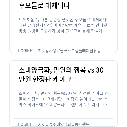
후보들로 대체되나
트위치철수, 다른 동영상 플랫폼 후보들로 대체되나
지난 5일(현지시각) 아마존닷컴 계열 글로벌 인터넷
방송 플랫폼 트위치가 공식 블로그를 통해 한국에서
사업을 철수하겠다고 밝히면서, 트위치 스트리머들
은 길게는 10년 가까운 시간과 돈을 투자한 …
LOGIKET
로지켓
망사용료
물류
스트림플레이션
유통
소비양극화, 만원의 행복 vs 30
만원 한정판 케이크
소비양극화, 만원의 행복vs30만원 한정판 케이크 연
말이면 평소보다 3배가량 판매량이 늘어나는 크리스
마스 케이크에 ‘소비양극화’ 트렌드가 두드러지고 있
습니다. 대형마트 업계에선 ‘가성비’를 높인 1만원
이하의 케이크가 등장했고, 특급 호텔은 이보다 30
배가 비싼 …
LOGIKET
로지켓
물류
소비양극화
유통
트렌드