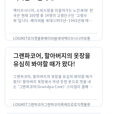
액티브시니어, 소비시장을 이끌어가는 노인세대! 한
국은 현재 100명 중 14명이 고령인구인 ‘고령사
회’입니다. 베이비붐 세대(1955년~1963년에 태어
난 인구)가 본격적으로 노인인구에 편입되며 2025
년이 되면 초고령사회에 진입할 것이라는 전망이 나
오고 있습니다. 하지만 사회가 늙어가는 …
LOGIKET
로지켓
물류
베이비붐세대
액티브시니어
유통
그랜파코어, 할아버지의 옷장을
유심히 봐야할 때가 왔다!
그랜파코어, 할아버지의 옷장을 유심히 봐야할 때가
왔다! 할아버지 옷장에서 꺼낸 듯한 옷으로 멋을 내
는 ‘그랜파코어(Grandpa Core)’ 스타일이 올해 패
션 트렌드의 키워드로 떠오르고 있습니다. 그랜파코
어는 오랫동안 시행착오를 겪으며 자신만의 스타일
을 …
LOGIKET
그랜파코어
그랜파코어룩
레트로
로지켓
물류