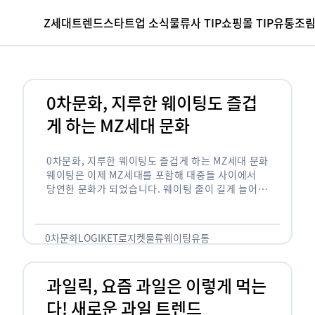
Z세대
트렌드
스타트업 소식
물류사 TIP
쇼핑몰 TIP
유통조
0차문화, 지루한 웨이팅도 즐겁
게 하는 MZ세대 문화
0차문화, 지루한 웨이팅도 즐겁게 하는 MZ세대 문화
웨이팅은 이제 MZ세대를 포함해 대중들 사이에서
당연한 문화가 되었습니다. 웨이팅 줄이 길게 늘어서
있는 곳은 지나가고 있는 사람들의 이목을 끌게 되고
자연스럽게 …
0차문화
LOGIKET
로지켓
물류
웨이팅
유통
과일릭, 요즘 과일은 이렇게 먹는
다! 새로운 과일 트렌드