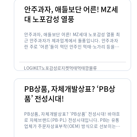
안주과자, 애들보단 어른! MZ세
대 노포감성 열풍
안주과자, 애들보단 어른! MZ세대 노포감성 열풍 최
근 안주과자가 제과업계에서 돌풍입니다. 안주과자
란 주로 ‘어른’들이 먹던 안주인 먹태·노가리 등을
과자로 만든 걸 말합니다. 이름처럼 안주로 먹는 용
도기도 합니다. 최근 농심 먹태깡 …
LOGIKET
노포감성
로지켓
먹태
먹태깡
물류
PB상품, 자체개발상표? ‘PB상
품’ 전성시대!
PB상품, 자체개발상표? ‘PB상품’ 전성시대! 바야흐
로 자체브랜드(PB·PL) 전성시대입니다. PB는 유통
업체가 주문자상표부착(OEM) 방식으로 선보이는
독자 브랜드 상품을 뜻합니다. 이제 PB는 국내외 할