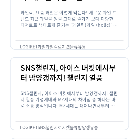
과일릭, 요즘 과일은 이렇게 먹는다! 새로운 과일 트
렌드 최근 과일을 원물 그대로 즐기기 보다 다양한
디저트로 색다르게 즐기는 ‘과일릭(과일+holic)’ 트
렌드가 확산되고 있습니다. ‘과일릭’은 ‘과일’과 ‘홀
릭(중독되다)’을 합성한 신조어로 과일을 탕후루나
…
LOGIKET
과일
과일릭
로지켓
물류
유통
SNS챌린지, 아이스 버킷에서부
터 밤양갱까지! 챌린지 열풍
SNS챌린지, 아이스 버킷에서부터 밤양갱까지! 챌린
지 열풍 기성세대와 MZ세대의 차이점 중 하나는 바
로 소통 방식입니다. MZ세대는 태어나면서부터 디
지털 기기를 사용한 일명 ‘디지털 네이티브(digital
native)’입니다. 디지털 기기에 친숙한 만큼 SNS에
도 능숙한 …
LOGIKET
SNS챌린지
로지켓
물류
밤양갱
유통