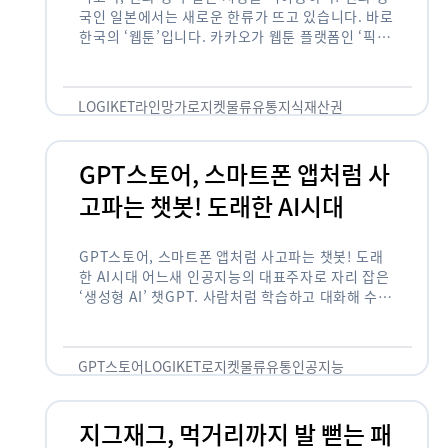
국인 일본에서는 새로운 한류가 뜨고 있습니다. 바로
한국의 ‘웹툰’입니다. 카카오가 웹툰 플랫폼인 ‘픽코
마’로 일본 앱 시장 정상에 올랐습니다. 일본 앱 마켓
에서 소비자 …
LOGIKET
라인망가
로지켓
물류
유통
지식재산권
GPT스토어, 스마트폰 앱처럼 사
고파는 챗봇! 도래한 AI시대
GPT스토어, 스마트폰 앱처럼 사고파는 챗봇! 도래
한 AI시대 어느새 인공지능의 대표주자로 자리 잡은
‘생성형 AI’ 챗GPT. 사람처럼 학습하고 대화해 수많
은 화제를 몰고 많은 이들에게 충격을 안겨주었습니
다. 그저 조금 더 똑똑한 …
GPT스토어
LOGIKET
로지켓
물류
유통
인공지능
지그재그, 먹거리까지 발 뻗는 패