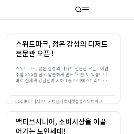
림
스위트파크, 젊은 감성의 디저트
전문관 오픈 !
스위트파크, 젊은 감성의 디저트 전문관 오픈 ! 이번
주말 SNS를 한껏 달콤하게 만든 ‘핫플’이 있습니다.
바로 신세계 강남점이 지하 1층 파미에스트리트 분
수 광장에 새롭게 조성한 ‘스위트파크’입니다. 스위
트파크에서는 ‘국내 최초 …
LOGIKET
디저트
디저트성지
로지켓
물류
스위트파크
액티브시니어, 소비시장을 이끌
어가는 노인세대!