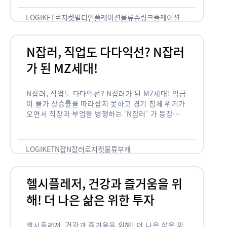
용되고 있습니다. 런치플레이션, 애그플레이션, 슈
링크플레이션, 그리드플레이션 등등. …
LOGIKET
로지켓
멀티인플레이션
물류
슈링크플레이션
유통
N잡러, 직업도 다다익선? N잡러
가 된 MZ세대!
N잡러, 직업도 다다익선? N잡러가 된 MZ세대! 임금
이 물가 상승률을 따라잡지 못하고 경기 침체 위기가
오면서 직장과 부업을 병행하는 ‘N잡러’ 가 등장했습
니다. 바야흐로 ‘N잡’ 시대입니다. 이는 불안정한 급
여와 갈수록 하락하는 …
LOGIKET
N잡
N잡러
로지켓
물류
부캐
헬시플레저, 건강과 즐거움을 위
해! 더 나은 삶은 위한 투자
헬시플레저, 건강과 즐거움을 위해! 더 나은 삶은 위