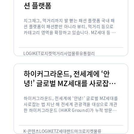
션 플랫폼
지그재그, 먹거리까지 발 뻗는 패션 플랫폼 국내 패
션 플랫폼이 패션뿐만 아니라 뷰티, 먹거리 등으로
카테고리 영역을 확장하고 있습니다. MZ세대 등 주
요 고객 사이에서 수요가 높은 식품 카테고리까지 발
을 뻗어 …
LOGIKET
로지켓
먹거리사업
물류
유통
컬리
하이커그라운드, 전세계에 ‘안
녕!’ 글로벌 MZ세대를 사로잡는
법
하이커그라운드, 전세계에 ‘안녕!’ 글로벌 MZ세대를
사로잡는 법 지난 해 전세계 관광객을 대상으로 개관
한 하이커그라운드 (HiKR Ground)가 누적 방문객
100만명을 넘어섰습니다. 한국관광공사는 “2022
년 7월 개관한 한국관광홍보관 하이커그라운드 누적
방문객이 100만명을 …
K-콘텐츠
LOGIKET
Z세대
랜드마크
로지켓
물류