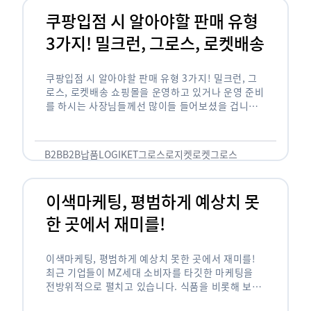
쿠팡입점 시 알아야할 판매 유형
3가지! 밀크런, 그로스, 로켓배송
쿠팡입점 시 알아야할 판매 유형 3가지! 밀크런, 그
로스, 로켓배송 쇼핑몰을 운영하고 있거나 운영 준비
를 하시는 사장님들께선 많이들 들어보셨을 겁니다.
네이버의 스마트 스토어, 카카오톡의 선물하기와 쿠
팡까지. 하지만 스마트 스토어와 카톡 …
B2B
B2B납품
LOGIKET
그로스
로지켓
로켓그로스
이색마케팅, 평범하게 예상치 못
한 곳에서 재미를!
이색마케팅, 평범하게 예상치 못한 곳에서 재미를!
최근 기업들이 MZ세대 소비자를 타깃한 마케팅을
전방위적으로 펼치고 있습니다. 식품을 비롯해 보수
적이라고 평가되는 건설, 금융업계까지 MZ세대는