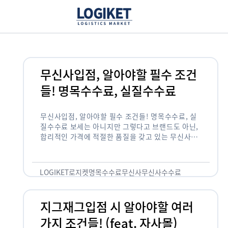
무신사입점, 알아야할 필수 조건
들! 명목수수료, 실질수수료
무신사입점, 알아야할 필수 조건들! 명목수수료, 실
질수수료 보세는 아니지만 그렇다고 브랜드도 아닌,
합리적인 가격에 적절한 품질을 갖고 있는 무신사!
한국의 유니클로라는 키워드를 갖고있는 무신사라는
플랫폼은 국내 최대 규모의 온라인 패션 …
LOGIKET
로지켓
명목수수료
무신사
무신사수수료
무신사입점
지그재그입점 시 알아야할 여러
가지 조건들! (feat. 자사몰)