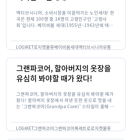
액티브시니어, 소비시장을 이끌어가는 노인세대! 한
국은 현재 100명 중 14명이 고령인구인 ‘고령사
회’입니다. 베이비붐 세대(1955년~1963년에 태어
난 인구)가 본격적으로 노인인구에 편입되며 2025
년이 되면 초고령사회에 진입할 것이라는 전망이 나
오고 있습니다. 하지만 사회가 늙어가는 …
LOGIKET
로지켓
물류
베이비붐세대
액티브시니어
유통
그랜파코어, 할아버지의 옷장을
유심히 봐야할 때가 왔다!
그랜파코어, 할아버지의 옷장을 유심히 봐야할 때가
왔다! 할아버지 옷장에서 꺼낸 듯한 옷으로 멋을 내
는 ‘그랜파코어(Grandpa Core)’ 스타일이 올해 패
션 트렌드의 키워드로 떠오르고 있습니다. 그랜파코
어는 오랫동안 시행착오를 겪으며 자신만의 스타일
을 …
LOGIKET
그랜파코어
그랜파코어룩
레트로
로지켓
물류