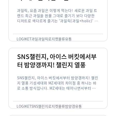
과일릭, 요즘 과일은 이렇게 먹는다! 새로운 과일 트
렌드 최근 과일을 원물 그대로 즐기기 보다 다양한
디저트로 색다르게 즐기는 ‘과일릭(과일+holic)’ 트
렌드가 확산되고 있습니다. ‘과일릭’은 ‘과일’과 ‘홀
릭(중독되다)’을 합성한 신조어로 과일을 탕후루나
…
LOGIKET
과일
과일릭
로지켓
물류
유통
SNS챌린지, 아이스 버킷에서부
터 밤양갱까지! 챌린지 열풍
SNS챌린지, 아이스 버킷에서부터 밤양갱까지! 챌린
지 열풍 기성세대와 MZ세대의 차이점 중 하나는 바
로 소통 방식입니다. MZ세대는 태어나면서부터 디
지털 기기를 사용한 일명 ‘디지털 네이티브(digital
native)’입니다. 디지털 기기에 친숙한 만큼 SNS에
도 능숙한 …
LOGIKET
SNS챌린지
로지켓
물류
밤양갱
유통