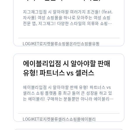
지그재그입점 시 알아야할 여러가지 조건들! (feat.
자사몰) 여성 쇼핑몰을 하나로 모아주는 여성 쇼핑
전문 앱, 지그재그! 다양한 스타일의 의류와 쇼핑몰
을 한 눈에 볼 수 있다는 강점과 각종 프로모션/이벤
트 등을 …
LOGIKET
로지켓
물류
쇼핑몰
온라인쇼핑몰
유통
에이블리입점 시 알아야할 판매
유형! 파트너스 vs 셀러스
에이블리입점 시 알아야할 판매 유형! 파트너스 vs
셀러스 쇼핑 플랫폼 중 최근 들어 큰 성장을 하고 있
는 에이블리! 구매하는 분들뿐만 아니라 에이블리에
서 판매를 준비하는 사업자들도 많아졌습니다. 에이
블리는 10~20대가 주 …
LOGIKET
로지켓
물류
셀러스
쇼핑몰
에이블리