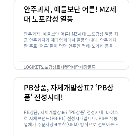
안주과자, 애들보단 어른! MZ세
대 노포감성 열풍
안주과자, 애들보단 어른! MZ세대 노포감성 열풍 최
근 안주과자가 제과업계에서 돌풍입니다. 안주과자
란 주로 ‘어른’들이 먹던 안주인 먹태·노가리 등을
과자로 만든 걸 말합니다. 이름처럼 안주로 먹는 용
도기도 합니다. 최근 농심 먹태깡 …
LOGIKET
노포감성
로지켓
먹태
먹태깡
물류
PB상품, 자체개발상표? ‘PB상
품’ 전성시대!
PB상품, 자체개발상표? ‘PB상품’ 전성시대! 바야흐
로 자체브랜드(PB·PL) 전성시대입니다. PB는 유통
업체가 주문자상표부착(OEM) 방식으로 선보이는
독자 브랜드 상품을 뜻합니다. 이제 PB는 국내외 할