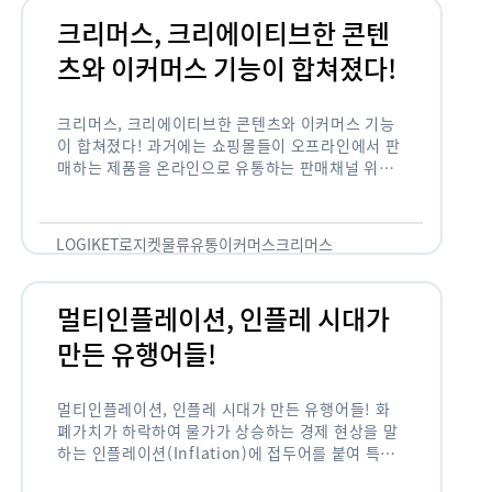
크리머스, 크리에이티브한 콘텐
츠와 이커머스 기능이 합쳐졌다!
크리머스, 크리에이티브한 콘텐츠와 이커머스 기능
이 합쳐졌다! 과거에는 쇼핑몰들이 오프라인에서 판
매하는 제품을 온라인으로 유통하는 판매채널 위주
의 역할이 강했다면, 최근에는 마켓이라는 인식을 넘
어 제품을 통해 소비자와 소통하고 즐거움을 전달하
는 콘텐츠 기반의 …
LOGIKET
로지켓
물류
유통
이커머스
크리머스
멀티인플레이션, 인플레 시대가
만든 유행어들!
멀티인플레이션, 인플레 시대가 만든 유행어들! 화
폐가치가 하락하여 물가가 상승하는 경제 현상을 말
하는 인플레이션(Inflation)에 접두어를 붙여 특정
현상의 인플레화를 의미하는 용어들이 최근 많이 사