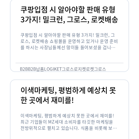
쿠팡입점 시 알아야할 판매 유형
3가지! 밀크런, 그로스, 로켓배송
쿠팡입점 시 알아야할 판매 유형 3가지! 밀크런, 그
로스, 로켓배송 쇼핑몰을 운영하고 있거나 운영 준비
를 하시는 사장님들께선 많이들 들어보셨을 겁니다.
네이버의 스마트 스토어, 카카오톡의 선물하기와 쿠
팡까지. 하지만 스마트 스토어와 카톡 …
B2B
B2B납품
LOGIKET
그로스
로지켓
로켓그로스
이색마케팅, 평범하게 예상치 못
한 곳에서 재미를!
이색마케팅, 평범하게 예상치 못한 곳에서 재미를!
최근 기업들이 MZ세대 소비자를 타깃한 마케팅을
전방위적으로 펼치고 있습니다. 식품을 비롯해 보수
적이라고 평가되는 건설, 금융업계까지 MZ세대는