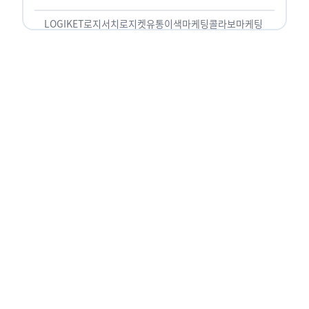
놓칠 수 없는 고객입니다. 이러한 이유로 대부분의
…
LOGIKET
로지서치
로지켓
유통
이색마케팅
콜라보마케팅