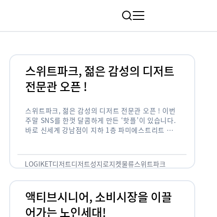
림
스위트파크, 젊은 감성의 디저트
전문관 오픈 !
스위트파크, 젊은 감성의 디저트 전문관 오픈 ! 이번
주말 SNS를 한껏 달콤하게 만든 ‘핫플’이 있습니다.
바로 신세계 강남점이 지하 1층 파미에스트리트 분
수 광장에 새롭게 조성한 ‘스위트파크’입니다. 스위
트파크에서는 ‘국내 최초 …
LOGIKET
디저트
디저트성지
로지켓
물류
스위트파크
액티브시니어, 소비시장을 이끌
어가는 노인세대!