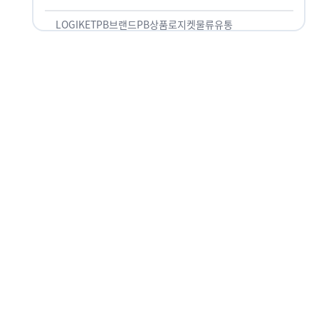
것 없이 유통산업의 핵심으로 성장했습니다. 특히 고
물가 시대와 맞물려 …
LOGIKET
PB브랜드
PB상품
로지켓
물류
유통