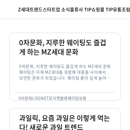
Z세대
트렌드
스타트업 소식
물류사 TIP
쇼핑몰 TIP
유통조
0차문화, 지루한 웨이팅도 즐겁
게 하는 MZ세대 문화
0차문화, 지루한 웨이팅도 즐겁게 하는 MZ세대 문화
웨이팅은 이제 MZ세대를 포함해 대중들 사이에서
당연한 문화가 되었습니다. 웨이팅 줄이 길게 늘어서
있는 곳은 지나가고 있는 사람들의 이목을 끌게 되고
자연스럽게 …
0차문화
LOGIKET
로지켓
물류
웨이팅
유통
과일릭, 요즘 과일은 이렇게 먹는
다! 새로운 과일 트렌드