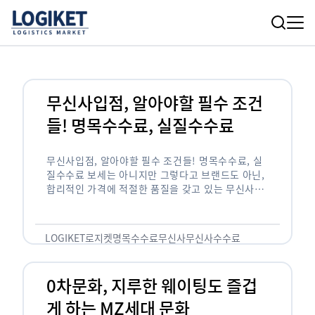
무신사입점, 알아야할 필수 조건
들! 명목수수료, 실질수수료
무신사입점, 알아야할 필수 조건들! 명목수수료, 실
질수수료 보세는 아니지만 그렇다고 브랜드도 아닌,
합리적인 가격에 적절한 품질을 갖고 있는 무신사!
한국의 유니클로라는 키워드를 갖고있는 무신사라는
플랫폼은 국내 최대 규모의 온라인 패션 …
LOGIKET
로지켓
명목수수료
무신사
무신사수수료
무신사입점
0차문화, 지루한 웨이팅도 즐겁
게 하는 MZ세대 문화