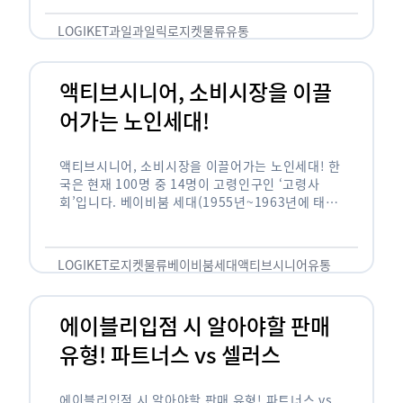
릭(중독되다)’을 합성한 신조어로 과일을 탕후루나
…
LOGIKET
과일
과일릭
로지켓
물류
유통
액티브시니어, 소비시장을 이끌
어가는 노인세대!
액티브시니어, 소비시장을 이끌어가는 노인세대! 한
국은 현재 100명 중 14명이 고령인구인 ‘고령사
회’입니다. 베이비붐 세대(1955년~1963년에 태어
난 인구)가 본격적으로 노인인구에 편입되며 2025
년이 되면 초고령사회에 진입할 것이라는 전망이 나
오고 있습니다. 하지만 사회가 늙어가는 …
LOGIKET
로지켓
물류
베이비붐세대
액티브시니어
유통
에이블리입점 시 알아야할 판매
유형! 파트너스 vs 셀러스
에이블리입점 시 알아야할 판매 유형! 파트너스 vs