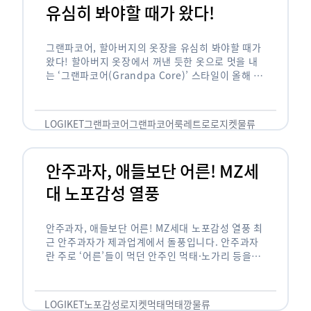
유심히 봐야할 때가 왔다!
그랜파코어, 할아버지의 옷장을 유심히 봐야할 때가
왔다! 할아버지 옷장에서 꺼낸 듯한 옷으로 멋을 내
는 ‘그랜파코어(Grandpa Core)’ 스타일이 올해 패
션 트렌드의 키워드로 떠오르고 있습니다. 그랜파코
어는 오랫동안 시행착오를 겪으며 자신만의 스타일
을 …
LOGIKET
그랜파코어
그랜파코어룩
레트로
로지켓
물류
안주과자, 애들보단 어른! MZ세
대 노포감성 열풍
안주과자, 애들보단 어른! MZ세대 노포감성 열풍 최
근 안주과자가 제과업계에서 돌풍입니다. 안주과자
란 주로 ‘어른’들이 먹던 안주인 먹태·노가리 등을
과자로 만든 걸 말합니다. 이름처럼 안주로 먹는 용
도기도 합니다. 최근 농심 먹태깡 …
LOGIKET
노포감성
로지켓
먹태
먹태깡
물류