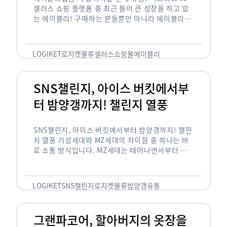
셀러스 쇼핑 플랫폼 중 최근 들어 큰 성장을 하고 있
는 에이블리! 구매하는 분들뿐만 아니라 에이블리에
서 판매를 준비하는 사업자들도 많아졌습니다. 에이
블리는 10~20대가 주 …
LOGIKET
로지켓
물류
셀러스
쇼핑몰
에이블리
SNS챌린지, 아이스 버킷에서부
터 밤양갱까지! 챌린지 열풍
SNS챌린지, 아이스 버킷에서부터 밤양갱까지! 챌린
지 열풍 기성세대와 MZ세대의 차이점 중 하나는 바
로 소통 방식입니다. MZ세대는 태어나면서부터 디
지털 기기를 사용한 일명 ‘디지털 네이티브(digital
native)’입니다. 디지털 기기에 친숙한 만큼 SNS에
도 능숙한 …
LOGIKET
SNS챌린지
로지켓
물류
밤양갱
유통
그랜파코어, 할아버지의 옷장을