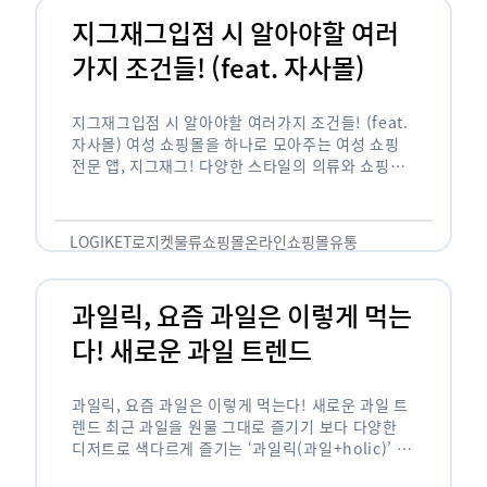
지그재그입점 시 알아야할 여러
가지 조건들! (feat. 자사몰)
지그재그입점 시 알아야할 여러가지 조건들! (feat.
자사몰) 여성 쇼핑몰을 하나로 모아주는 여성 쇼핑
전문 앱, 지그재그! 다양한 스타일의 의류와 쇼핑몰
을 한 눈에 볼 수 있다는 강점과 각종 프로모션/이벤
트 등을 …
LOGIKET
로지켓
물류
쇼핑몰
온라인쇼핑몰
유통
과일릭, 요즘 과일은 이렇게 먹는
다! 새로운 과일 트렌드
과일릭, 요즘 과일은 이렇게 먹는다! 새로운 과일 트
렌드 최근 과일을 원물 그대로 즐기기 보다 다양한
디저트로 색다르게 즐기는 ‘과일릭(과일+holic)’ 트
렌드가 확산되고 있습니다. ‘과일릭’은 ‘과일’과 ‘홀