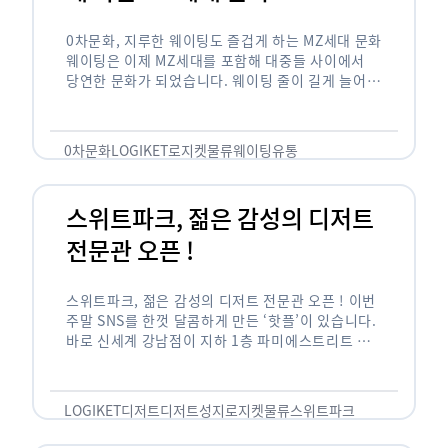
0차문화, 지루한 웨이팅도 즐겁게 하는 MZ세대 문화
웨이팅은 이제 MZ세대를 포함해 대중들 사이에서
당연한 문화가 되었습니다. 웨이팅 줄이 길게 늘어서
있는 곳은 지나가고 있는 사람들의 이목을 끌게 되고
자연스럽게 …
0차문화
LOGIKET
로지켓
물류
웨이팅
유통
스위트파크, 젊은 감성의 디저트
전문관 오픈 !
스위트파크, 젊은 감성의 디저트 전문관 오픈 ! 이번
주말 SNS를 한껏 달콤하게 만든 ‘핫플’이 있습니다.
바로 신세계 강남점이 지하 1층 파미에스트리트 분
수 광장에 새롭게 조성한 ‘스위트파크’입니다. 스위
트파크에서는 ‘국내 최초 …
LOGIKET
디저트
디저트성지
로지켓
물류
스위트파크