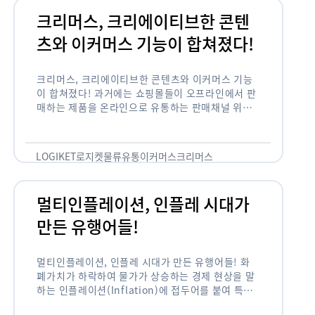
크리머스, 크리에이티브한 콘텐
츠와 이커머스 기능이 합쳐졌다!
크리머스, 크리에이티브한 콘텐츠와 이커머스 기능
이 합쳐졌다! 과거에는 쇼핑몰들이 오프라인에서 판
매하는 제품을 온라인으로 유통하는 판매채널 위주
의 역할이 강했다면, 최근에는 마켓이라는 인식을 넘
어 제품을 통해 소비자와 소통하고 즐거움을 전달하
는 콘텐츠 기반의 …
LOGIKET
로지켓
물류
유통
이커머스
크리머스
멀티인플레이션, 인플레 시대가
만든 유행어들!
멀티인플레이션, 인플레 시대가 만든 유행어들! 화
폐가치가 하락하여 물가가 상승하는 경제 현상을 말
하는 인플레이션(Inflation)에 접두어를 붙여 특정
현상의 인플레화를 의미하는 용어들이 최근 많이 사