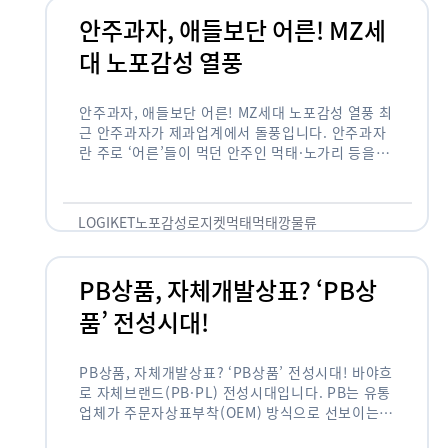
안주과자, 애들보단 어른! MZ세
대 노포감성 열풍
안주과자, 애들보단 어른! MZ세대 노포감성 열풍 최
근 안주과자가 제과업계에서 돌풍입니다. 안주과자
란 주로 ‘어른’들이 먹던 안주인 먹태·노가리 등을
과자로 만든 걸 말합니다. 이름처럼 안주로 먹는 용
도기도 합니다. 최근 농심 먹태깡 …
LOGIKET
노포감성
로지켓
먹태
먹태깡
물류
PB상품, 자체개발상표? ‘PB상
품’ 전성시대!
PB상품, 자체개발상표? ‘PB상품’ 전성시대! 바야흐
로 자체브랜드(PB·PL) 전성시대입니다. PB는 유통
업체가 주문자상표부착(OEM) 방식으로 선보이는
독자 브랜드 상품을 뜻합니다. 이제 PB는 국내외 할