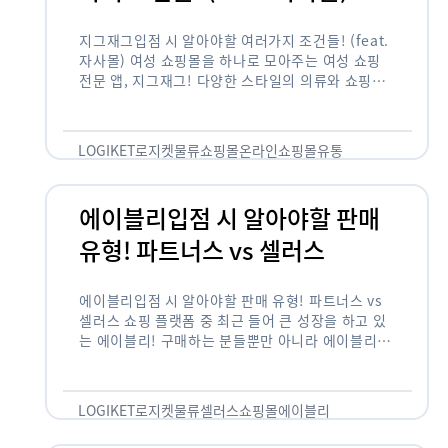
지그재그입점 시 알아야할 여러가지 조건들! (feat.
자사몰) 여성 쇼핑몰을 하나로 모아주는 여성 쇼핑
전문 앱, 지그재그! 다양한 스타일의 의류와 쇼핑몰
을 한 눈에 볼 수 있다는 강점과 각종 프로모션/이벤
트 등을 …
LOGIKET
로지켓
물류
쇼핑몰
온라인쇼핑몰
유통
에이블리입점 시 알아야할 판매
유형! 파트너스 vs 셀러스
에이블리입점 시 알아야할 판매 유형! 파트너스 vs
셀러스 쇼핑 플랫폼 중 최근 들어 큰 성장을 하고 있
는 에이블리! 구매하는 분들뿐만 아니라 에이블리에
서 판매를 준비하는 사업자들도 많아졌습니다. 에이
블리는 10~20대가 주 …
LOGIKET
로지켓
물류
셀러스
쇼핑몰
에이블리