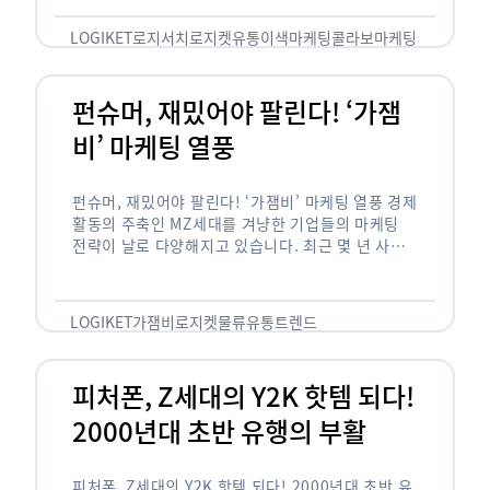
놓칠 수 없는 고객입니다. 이러한 이유로 대부분의
…
LOGIKET
로지서치
로지켓
유통
이색마케팅
콜라보마케팅
펀슈머, 재밌어야 팔린다! ‘가잼
비’ 마케팅 열풍
펀슈머, 재밌어야 팔린다! ‘가잼비’ 마케팅 열풍 경제
활동의 주축인 MZ세대를 겨냥한 기업들의 마케팅
전략이 날로 다양해지고 있습니다. 최근 몇 년 사이
20·30세대에서 가장 핫한 소비 트렌드로 자리 잡은
것은 일명 …
LOGIKET
가잼비
로지켓
물류
유통
트렌드
피처폰, Z세대의 Y2K 핫템 되다!
2000년대 초반 유행의 부활
피처폰, Z세대의 Y2K 핫템 되다! 2000년대 초반 유