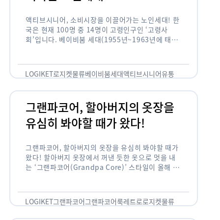
액티브시니어, 소비시장을 이끌어가는 노인세대! 한
국은 현재 100명 중 14명이 고령인구인 ‘고령사
회’입니다. 베이비붐 세대(1955년~1963년에 태어
난 인구)가 본격적으로 노인인구에 편입되며 2025
년이 되면 초고령사회에 진입할 것이라는 전망이 나
오고 있습니다. 하지만 사회가 늙어가는 …
LOGIKET
로지켓
물류
베이비붐세대
액티브시니어
유통
그랜파코어, 할아버지의 옷장을
유심히 봐야할 때가 왔다!
그랜파코어, 할아버지의 옷장을 유심히 봐야할 때가
왔다! 할아버지 옷장에서 꺼낸 듯한 옷으로 멋을 내
는 ‘그랜파코어(Grandpa Core)’ 스타일이 올해 패
션 트렌드의 키워드로 떠오르고 있습니다. 그랜파코
어는 오랫동안 시행착오를 겪으며 자신만의 스타일
을 …
LOGIKET
그랜파코어
그랜파코어룩
레트로
로지켓
물류