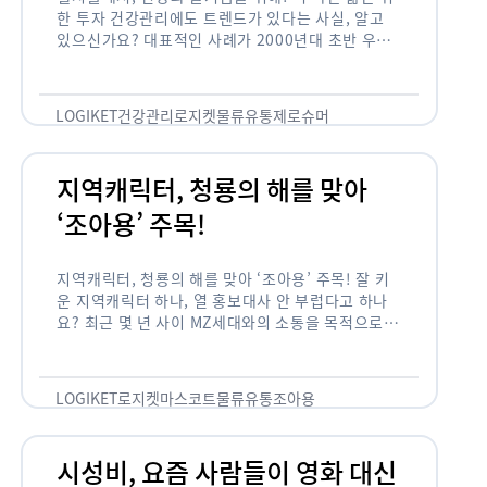
한 투자 건강관리에도 트렌드가 있다는 사실, 알고
있으신가요? 대표적인 사례가 2000년대 초반 우리
나라에 불었던 웰빙 열풍입니다. 어디서든 쉽게 웰빙
이라는 단어를 찾아볼 수 …
LOGIKET
건강관리
로지켓
물류
유통
제로슈머
지역캐릭터, 청룡의 해를 맞아
‘조아용’ 주목!
지역캐릭터, 청룡의 해를 맞아 ‘조아용’ 주목! 잘 키
운 지역캐릭터 하나, 열 홍보대사 안 부럽다고 하나
요? 최근 몇 년 사이 MZ세대와의 소통을 목적으로,
또는 2024년 신년을 맞이하여 캐릭터를 새로 론칭
하거나 …
LOGIKET
로지켓
마스코트
물류
유통
조아용
시성비, 요즘 사람들이 영화 대신