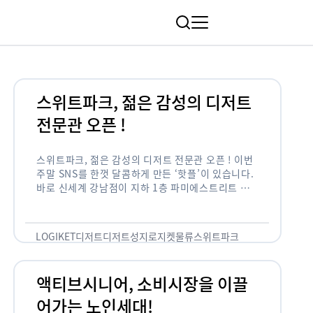
림
스위트파크, 젊은 감성의 디저트
전문관 오픈 !
스위트파크, 젊은 감성의 디저트 전문관 오픈 ! 이번
주말 SNS를 한껏 달콤하게 만든 ‘핫플’이 있습니다.
바로 신세계 강남점이 지하 1층 파미에스트리트 분
수 광장에 새롭게 조성한 ‘스위트파크’입니다. 스위
트파크에서는 ‘국내 최초 …
LOGIKET
디저트
디저트성지
로지켓
물류
스위트파크
액티브시니어, 소비시장을 이끌
어가는 노인세대!