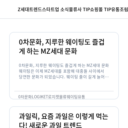
Z세대
트렌드
스타트업 소식
물류사 TIP
쇼핑몰 TIP
유통조
0차문화, 지루한 웨이팅도 즐겁
게 하는 MZ세대 문화
0차문화, 지루한 웨이팅도 즐겁게 하는 MZ세대 문화
웨이팅은 이제 MZ세대를 포함해 대중들 사이에서
당연한 문화가 되었습니다. 웨이팅 줄이 길게 늘어서
있는 곳은 지나가고 있는 사람들의 이목을 끌게 되고
자연스럽게 …
0차문화
LOGIKET
로지켓
물류
웨이팅
유통
과일릭, 요즘 과일은 이렇게 먹는
다! 새로운 과일 트렌드