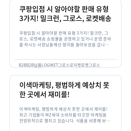
쿠팡입점 시 알아야할 판매 유형
3가지! 밀크런, 그로스, 로켓배송
쿠팡입점 시 알아야할 판매 유형 3가지! 밀크런, 그
로스, 로켓배송 쇼핑몰을 운영하고 있거나 운영 준비
를 하시는 사장님들께선 많이들 들어보셨을 겁니다.
네이버의 스마트 스토어, 카카오톡의 선물하기와 쿠
팡까지. 하지만 스마트 스토어와 카톡 …
B2B
B2B납품
LOGIKET
그로스
로지켓
로켓그로스
이색마케팅, 평범하게 예상치 못
한 곳에서 재미를!
이색마케팅, 평범하게 예상치 못한 곳에서 재미를!
최근 기업들이 MZ세대 소비자를 타깃한 마케팅을
전방위적으로 펼치고 있습니다. 식품을 비롯해 보수
적이라고 평가되는 건설, 금융업계까지 MZ세대는