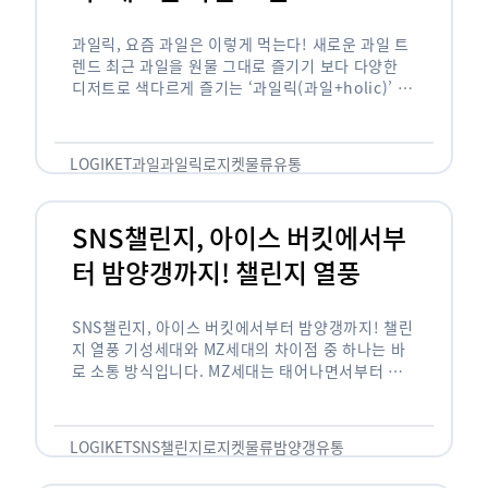
과일릭, 요즘 과일은 이렇게 먹는다! 새로운 과일 트
렌드 최근 과일을 원물 그대로 즐기기 보다 다양한
디저트로 색다르게 즐기는 ‘과일릭(과일+holic)’ 트
렌드가 확산되고 있습니다. ‘과일릭’은 ‘과일’과 ‘홀
릭(중독되다)’을 합성한 신조어로 과일을 탕후루나
…
LOGIKET
과일
과일릭
로지켓
물류
유통
SNS챌린지, 아이스 버킷에서부
터 밤양갱까지! 챌린지 열풍
SNS챌린지, 아이스 버킷에서부터 밤양갱까지! 챌린
지 열풍 기성세대와 MZ세대의 차이점 중 하나는 바
로 소통 방식입니다. MZ세대는 태어나면서부터 디
지털 기기를 사용한 일명 ‘디지털 네이티브(digital
native)’입니다. 디지털 기기에 친숙한 만큼 SNS에
도 능숙한 …
LOGIKET
SNS챌린지
로지켓
물류
밤양갱
유통