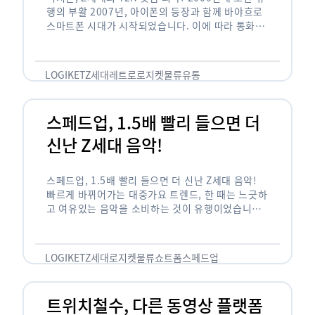
행의 부활 2007년, 아이폰의 등장과 함께 바야흐로
스마트폰 시대가 시작되었습니다. 이에 따라 통화와
문자 등 기본 기능(feature)만 가능한 피처폰은 자
연스레 역사 속으로 …
LOGIKET
Z세대
레트로
로지켓
물류
유통
스페드업, 1.5배 빨리 들으면 더
신난 Z세대 음악!
스페드업, 1.5배 빨리 들으면 더 신난 Z세대 음악!
빠르게 바뀌어가는 대중가요 트렌드, 한 때는 느긋하
고 여유있는 음악을 소비하는 것이 유행이었습니다.
하지만 최근 Z세대(1990년대 중반에서 2000년대
초반에 걸쳐 태어난 세대)를 …
LOGIKET
Z세대
로지켓
물류
쇼트폼
스페드업
트위치철수, 다른 동영상 플랫폼