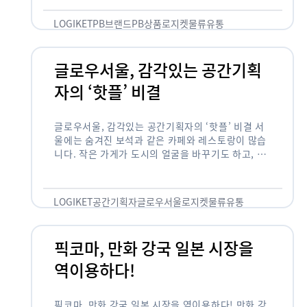
것 없이 유통산업의 핵심으로 성장했습니다. 특히 고
물가 시대와 맞물려 …
LOGIKET
PB브랜드
PB상품
로지켓
물류
유통
글로우서울, 감각있는 공간기획
자의 ‘핫플’ 비결
글로우서울, 감각있는 공간기획자의 ‘핫플’ 비결 서
울에는 숨겨진 보석과 같은 카페와 레스토랑이 많습
니다. 작은 가게가 도시의 얼굴을 바꾸기도 하고, 쇠
락한 지역을 부활시키기도 합니다. 이러한 잘나가는
오프라인 공간 뒤에는 항상 감각있는 …
LOGIKET
공간기획자
글로우서울
로지켓
물류
유통
픽코마, 만화 강국 일본 시장을
역이용하다!
픽코마, 만화 강국 일본 시장을 역이용하다! 만화 강