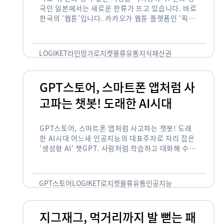
국인 일본에서는 새로운 한류가 뜨고 있습니다. 바로
한국의 ‘웹툰’입니다. 카카오가 웹툰 플랫폼인 ‘픽코
마’로 일본 앱 시장 정상에 올랐습니다. 일본 앱 마켓
에서 소비자 …
LOGIKET
라인망가
로지켓
물류
유통
지식재산권
GPT스토어, 스마트폰 앱처럼 사
고파는 챗봇! 도래한 AI시대
GPT스토어, 스마트폰 앱처럼 사고파는 챗봇! 도래
한 AI시대 어느새 인공지능의 대표주자로 자리 잡은
‘생성형 AI’ 챗GPT. 사람처럼 학습하고 대화해 수많
은 화제를 몰고 많은 이들에게 충격을 안겨주었습니
다. 그저 조금 더 똑똑한 …
GPT스토어
LOGIKET
로지켓
물류
유통
인공지능
지그재그, 먹거리까지 발 뻗는 패