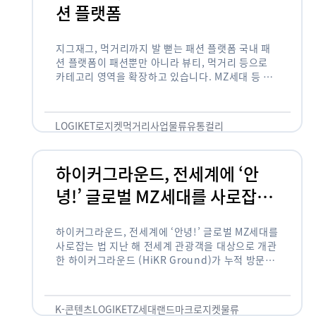
션 플랫폼
지그재그, 먹거리까지 발 뻗는 패션 플랫폼 국내 패
션 플랫폼이 패션뿐만 아니라 뷰티, 먹거리 등으로
카테고리 영역을 확장하고 있습니다. MZ세대 등 주
요 고객 사이에서 수요가 높은 식품 카테고리까지 발
을 뻗어 …
LOGIKET
로지켓
먹거리사업
물류
유통
컬리
하이커그라운드, 전세계에 ‘안
녕!’ 글로벌 MZ세대를 사로잡는
법
하이커그라운드, 전세계에 ‘안녕!’ 글로벌 MZ세대를
사로잡는 법 지난 해 전세계 관광객을 대상으로 개관
한 하이커그라운드 (HiKR Ground)가 누적 방문객
100만명을 넘어섰습니다. 한국관광공사는 “2022
년 7월 개관한 한국관광홍보관 하이커그라운드 누적
방문객이 100만명을 …
K-콘텐츠
LOGIKET
Z세대
랜드마크
로지켓
물류