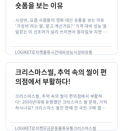
숏폼을 보는 이유
시성비, 요즘 사람들이 영화 대신 숏폼을 보는 이유
‘가성비’라는 말, 알고 계신가요? ‘가격 대비 성능’을
일컫는 이 신조어가 널리 쓰이면서 동아일보 지면 기
사에까지 등장한 게 2012년부터인데요. 이 가성비
의 원조는 …
LOGIKET
로지켓
물류
시간대비성능
시성비
유통
크리스마스씰, 추억 속의 씰이 편
의점에서 부활하다!
크리스마스씰, 추억 속의 씰이 편의점에서 부활하
다! 2000년대에 유행했던 크리스마스 씰 문화, 기억
하시나요? 크리스마스 씰은 한때 전 국민 구매 열풍
이 불 정도로 연말 대표 기부 모금 운동 중 하나였습
니다. 하지만 …
LOGIKET
로지켓
모금운동
물류
유통
크리스마스씰