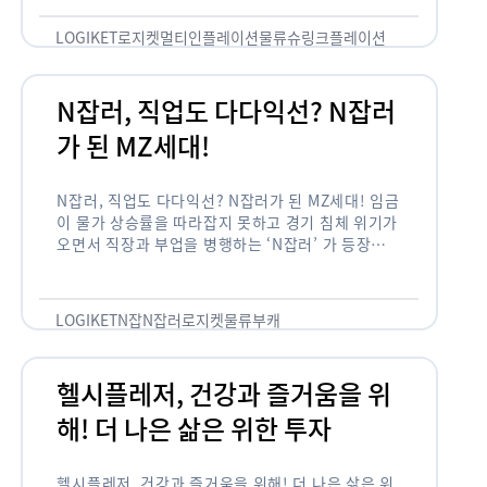
용되고 있습니다. 런치플레이션, 애그플레이션, 슈
링크플레이션, 그리드플레이션 등등. …
LOGIKET
로지켓
멀티인플레이션
물류
슈링크플레이션
유통
N잡러, 직업도 다다익선? N잡러
가 된 MZ세대!
N잡러, 직업도 다다익선? N잡러가 된 MZ세대! 임금
이 물가 상승률을 따라잡지 못하고 경기 침체 위기가
오면서 직장과 부업을 병행하는 ‘N잡러’ 가 등장했습
니다. 바야흐로 ‘N잡’ 시대입니다. 이는 불안정한 급
여와 갈수록 하락하는 …
LOGIKET
N잡
N잡러
로지켓
물류
부캐
헬시플레저, 건강과 즐거움을 위
해! 더 나은 삶은 위한 투자
헬시플레저, 건강과 즐거움을 위해! 더 나은 삶은 위