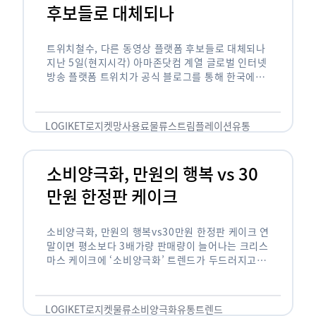
후보들로 대체되나
트위치철수, 다른 동영상 플랫폼 후보들로 대체되나
지난 5일(현지시각) 아마존닷컴 계열 글로벌 인터넷
방송 플랫폼 트위치가 공식 블로그를 통해 한국에서
사업을 철수하겠다고 밝히면서, 트위치 스트리머들
은 길게는 10년 가까운 시간과 돈을 투자한 …
LOGIKET
로지켓
망사용료
물류
스트림플레이션
유통
소비양극화, 만원의 행복 vs 30
만원 한정판 케이크
소비양극화, 만원의 행복vs30만원 한정판 케이크 연
말이면 평소보다 3배가량 판매량이 늘어나는 크리스
마스 케이크에 ‘소비양극화’ 트렌드가 두드러지고 있
습니다. 대형마트 업계에선 ‘가성비’를 높인 1만원
이하의 케이크가 등장했고, 특급 호텔은 이보다 30
배가 비싼 …
LOGIKET
로지켓
물류
소비양극화
유통
트렌드