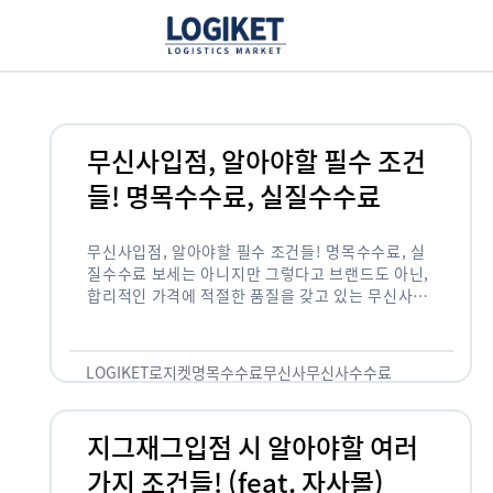
무신사입점, 알아야할 필수 조건
들! 명목수수료, 실질수수료
무신사입점, 알아야할 필수 조건들! 명목수수료, 실
질수수료 보세는 아니지만 그렇다고 브랜드도 아닌,
합리적인 가격에 적절한 품질을 갖고 있는 무신사!
한국의 유니클로라는 키워드를 갖고있는 무신사라는
플랫폼은 국내 최대 규모의 온라인 패션 …
LOGIKET
로지켓
명목수수료
무신사
무신사수수료
무신사입점
지그재그입점 시 알아야할 여러
가지 조건들! (feat. 자사몰)