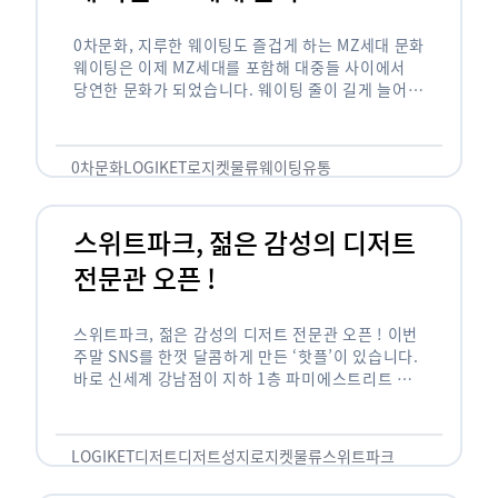
0차문화, 지루한 웨이팅도 즐겁게 하는 MZ세대 문화
웨이팅은 이제 MZ세대를 포함해 대중들 사이에서
당연한 문화가 되었습니다. 웨이팅 줄이 길게 늘어서
있는 곳은 지나가고 있는 사람들의 이목을 끌게 되고
자연스럽게 …
0차문화
LOGIKET
로지켓
물류
웨이팅
유통
스위트파크, 젊은 감성의 디저트
전문관 오픈 !
스위트파크, 젊은 감성의 디저트 전문관 오픈 ! 이번
주말 SNS를 한껏 달콤하게 만든 ‘핫플’이 있습니다.
바로 신세계 강남점이 지하 1층 파미에스트리트 분
수 광장에 새롭게 조성한 ‘스위트파크’입니다. 스위
트파크에서는 ‘국내 최초 …
LOGIKET
디저트
디저트성지
로지켓
물류
스위트파크