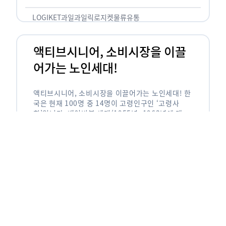
릭(중독되다)’을 합성한 신조어로 과일을 탕후루나
…
LOGIKET
과일
과일릭
로지켓
물류
유통
액티브시니어, 소비시장을 이끌
어가는 노인세대!
액티브시니어, 소비시장을 이끌어가는 노인세대! 한
국은 현재 100명 중 14명이 고령인구인 ‘고령사
회’입니다. 베이비붐 세대(1955년~1963년에 태어
난 인구)가 본격적으로 노인인구에 편입되며 2025
년이 되면 초고령사회에 진입할 것이라는 전망이 나
오고 있습니다. 하지만 사회가 늙어가는 …
LOGIKET
로지켓
물류
베이비붐세대
액티브시니어
유통
에이블리입점 시 알아야할 판매
유형! 파트너스 vs 셀러스
에이블리입점 시 알아야할 판매 유형! 파트너스 vs