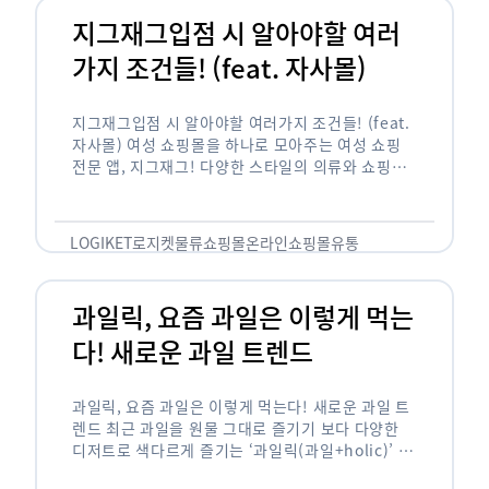
지그재그입점 시 알아야할 여러
가지 조건들! (feat. 자사몰)
지그재그입점 시 알아야할 여러가지 조건들! (feat.
자사몰) 여성 쇼핑몰을 하나로 모아주는 여성 쇼핑
전문 앱, 지그재그! 다양한 스타일의 의류와 쇼핑몰
을 한 눈에 볼 수 있다는 강점과 각종 프로모션/이벤
트 등을 …
LOGIKET
로지켓
물류
쇼핑몰
온라인쇼핑몰
유통
과일릭, 요즘 과일은 이렇게 먹는
다! 새로운 과일 트렌드
과일릭, 요즘 과일은 이렇게 먹는다! 새로운 과일 트
렌드 최근 과일을 원물 그대로 즐기기 보다 다양한
디저트로 색다르게 즐기는 ‘과일릭(과일+holic)’ 트
렌드가 확산되고 있습니다. ‘과일릭’은 ‘과일’과 ‘홀