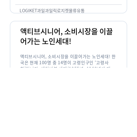
릭(중독되다)’을 합성한 신조어로 과일을 탕후루나
…
LOGIKET
과일
과일릭
로지켓
물류
유통
액티브시니어, 소비시장을 이끌
어가는 노인세대!
액티브시니어, 소비시장을 이끌어가는 노인세대! 한
국은 현재 100명 중 14명이 고령인구인 ‘고령사
회’입니다. 베이비붐 세대(1955년~1963년에 태어
난 인구)가 본격적으로 노인인구에 편입되며 2025
년이 되면 초고령사회에 진입할 것이라는 전망이 나
오고 있습니다. 하지만 사회가 늙어가는 …
LOGIKET
로지켓
물류
베이비붐세대
액티브시니어
유통
에이블리입점 시 알아야할 판매
유형! 파트너스 vs 셀러스
에이블리입점 시 알아야할 판매 유형! 파트너스 vs