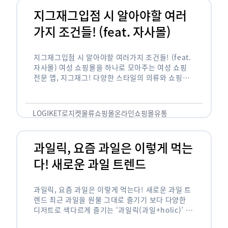
지그재그입점 시 알아야할 여러
가지 조건들! (feat. 자사몰)
지그재그입점 시 알아야할 여러가지 조건들! (feat.
자사몰) 여성 쇼핑몰을 하나로 모아주는 여성 쇼핑
전문 앱, 지그재그! 다양한 스타일의 의류와 쇼핑몰
을 한 눈에 볼 수 있다는 강점과 각종 프로모션/이벤
트 등을 …
LOGIKET
로지켓
물류
쇼핑몰
온라인쇼핑몰
유통
과일릭, 요즘 과일은 이렇게 먹는
다! 새로운 과일 트렌드
과일릭, 요즘 과일은 이렇게 먹는다! 새로운 과일 트
렌드 최근 과일을 원물 그대로 즐기기 보다 다양한
디저트로 색다르게 즐기는 ‘과일릭(과일+holic)’ 트
렌드가 확산되고 있습니다. ‘과일릭’은 ‘과일’과 ‘홀