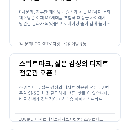
0차문화, 지루한 웨이팅도 즐겁게 하는 MZ세대 문화
웨이팅은 이제 MZ세대를 포함해 대중들 사이에서
당연한 문화가 되었습니다. 웨이팅 줄이 길게 늘어서
있는 곳은 지나가고 있는 사람들의 이목을 끌게 되고
자연스럽게 …
0차문화
LOGIKET
로지켓
물류
웨이팅
유통
스위트파크, 젊은 감성의 디저트
전문관 오픈 !
스위트파크, 젊은 감성의 디저트 전문관 오픈 ! 이번
주말 SNS를 한껏 달콤하게 만든 ‘핫플’이 있습니다.
바로 신세계 강남점이 지하 1층 파미에스트리트 분
수 광장에 새롭게 조성한 ‘스위트파크’입니다. 스위
트파크에서는 ‘국내 최초 …
LOGIKET
디저트
디저트성지
로지켓
물류
스위트파크