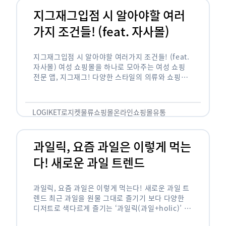
지그재그입점 시 알아야할 여러
가지 조건들! (feat. 자사몰)
지그재그입점 시 알아야할 여러가지 조건들! (feat.
자사몰) 여성 쇼핑몰을 하나로 모아주는 여성 쇼핑
전문 앱, 지그재그! 다양한 스타일의 의류와 쇼핑몰
을 한 눈에 볼 수 있다는 강점과 각종 프로모션/이벤
트 등을 …
LOGIKET
로지켓
물류
쇼핑몰
온라인쇼핑몰
유통
과일릭, 요즘 과일은 이렇게 먹는
다! 새로운 과일 트렌드
과일릭, 요즘 과일은 이렇게 먹는다! 새로운 과일 트
렌드 최근 과일을 원물 그대로 즐기기 보다 다양한
디저트로 색다르게 즐기는 ‘과일릭(과일+holic)’ 트
렌드가 확산되고 있습니다. ‘과일릭’은 ‘과일’과 ‘홀