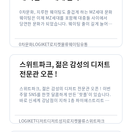
0차문화, 지루한 웨이팅도 즐겁게 하는 MZ세대 문화
웨이팅은 이제 MZ세대를 포함해 대중들 사이에서
당연한 문화가 되었습니다. 웨이팅 줄이 길게 늘어서
있는 곳은 지나가고 있는 사람들의 이목을 끌게 되고
자연스럽게 …
0차문화
LOGIKET
로지켓
물류
웨이팅
유통
스위트파크, 젊은 감성의 디저트
전문관 오픈 !
스위트파크, 젊은 감성의 디저트 전문관 오픈 ! 이번
주말 SNS를 한껏 달콤하게 만든 ‘핫플’이 있습니다.
바로 신세계 강남점이 지하 1층 파미에스트리트 분
수 광장에 새롭게 조성한 ‘스위트파크’입니다. 스위
트파크에서는 ‘국내 최초 …
LOGIKET
디저트
디저트성지
로지켓
물류
스위트파크