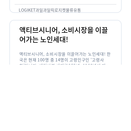
릭(중독되다)’을 합성한 신조어로 과일을 탕후루나
…
LOGIKET
과일
과일릭
로지켓
물류
유통
액티브시니어, 소비시장을 이끌
어가는 노인세대!
액티브시니어, 소비시장을 이끌어가는 노인세대! 한
국은 현재 100명 중 14명이 고령인구인 ‘고령사
회’입니다. 베이비붐 세대(1955년~1963년에 태어
난 인구)가 본격적으로 노인인구에 편입되며 2025
년이 되면 초고령사회에 진입할 것이라는 전망이 나
오고 있습니다. 하지만 사회가 늙어가는 …
LOGIKET
로지켓
물류
베이비붐세대
액티브시니어
유통
에이블리입점 시 알아야할 판매
유형! 파트너스 vs 셀러스
에이블리입점 시 알아야할 판매 유형! 파트너스 vs