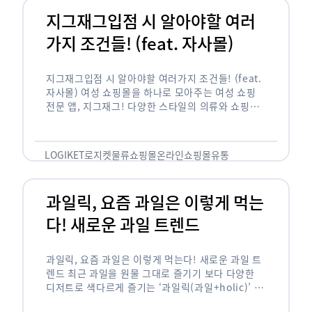
지그재그입점 시 알아야할 여러
가지 조건들! (feat. 자사몰)
지그재그입점 시 알아야할 여러가지 조건들! (feat.
자사몰) 여성 쇼핑몰을 하나로 모아주는 여성 쇼핑
전문 앱, 지그재그! 다양한 스타일의 의류와 쇼핑몰
을 한 눈에 볼 수 있다는 강점과 각종 프로모션/이벤
트 등을 …
LOGIKET
로지켓
물류
쇼핑몰
온라인쇼핑몰
유통
과일릭, 요즘 과일은 이렇게 먹는
다! 새로운 과일 트렌드
과일릭, 요즘 과일은 이렇게 먹는다! 새로운 과일 트
렌드 최근 과일을 원물 그대로 즐기기 보다 다양한
디저트로 색다르게 즐기는 ‘과일릭(과일+holic)’ 트
렌드가 확산되고 있습니다. ‘과일릭’은 ‘과일’과 ‘홀