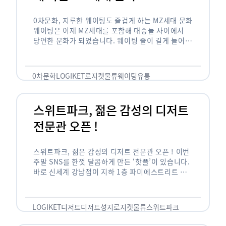
0차문화, 지루한 웨이팅도 즐겁게 하는 MZ세대 문화
웨이팅은 이제 MZ세대를 포함해 대중들 사이에서
당연한 문화가 되었습니다. 웨이팅 줄이 길게 늘어서
있는 곳은 지나가고 있는 사람들의 이목을 끌게 되고
자연스럽게 …
0차문화
LOGIKET
로지켓
물류
웨이팅
유통
스위트파크, 젊은 감성의 디저트
전문관 오픈 !
스위트파크, 젊은 감성의 디저트 전문관 오픈 ! 이번
주말 SNS를 한껏 달콤하게 만든 ‘핫플’이 있습니다.
바로 신세계 강남점이 지하 1층 파미에스트리트 분
수 광장에 새롭게 조성한 ‘스위트파크’입니다. 스위
트파크에서는 ‘국내 최초 …
LOGIKET
디저트
디저트성지
로지켓
물류
스위트파크