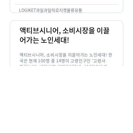
릭(중독되다)’을 합성한 신조어로 과일을 탕후루나
…
LOGIKET
과일
과일릭
로지켓
물류
유통
액티브시니어, 소비시장을 이끌
어가는 노인세대!
액티브시니어, 소비시장을 이끌어가는 노인세대! 한
국은 현재 100명 중 14명이 고령인구인 ‘고령사
회’입니다. 베이비붐 세대(1955년~1963년에 태어
난 인구)가 본격적으로 노인인구에 편입되며 2025
년이 되면 초고령사회에 진입할 것이라는 전망이 나
오고 있습니다. 하지만 사회가 늙어가는 …
LOGIKET
로지켓
물류
베이비붐세대
액티브시니어
유통
에이블리입점 시 알아야할 판매
유형! 파트너스 vs 셀러스
에이블리입점 시 알아야할 판매 유형! 파트너스 vs