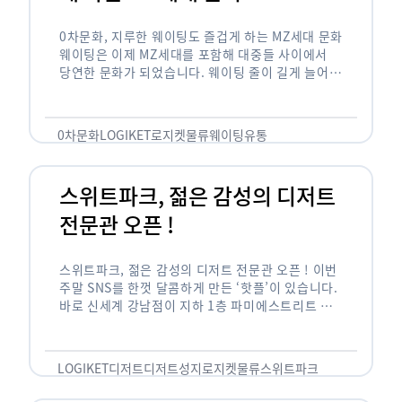
0차문화, 지루한 웨이팅도 즐겁게 하는 MZ세대 문화
웨이팅은 이제 MZ세대를 포함해 대중들 사이에서
당연한 문화가 되었습니다. 웨이팅 줄이 길게 늘어서
있는 곳은 지나가고 있는 사람들의 이목을 끌게 되고
자연스럽게 …
0차문화
LOGIKET
로지켓
물류
웨이팅
유통
스위트파크, 젊은 감성의 디저트
전문관 오픈 !
스위트파크, 젊은 감성의 디저트 전문관 오픈 ! 이번
주말 SNS를 한껏 달콤하게 만든 ‘핫플’이 있습니다.
바로 신세계 강남점이 지하 1층 파미에스트리트 분
수 광장에 새롭게 조성한 ‘스위트파크’입니다. 스위
트파크에서는 ‘국내 최초 …
LOGIKET
디저트
디저트성지
로지켓
물류
스위트파크