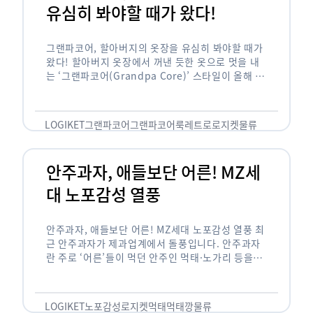
유심히 봐야할 때가 왔다!
그랜파코어, 할아버지의 옷장을 유심히 봐야할 때가
왔다! 할아버지 옷장에서 꺼낸 듯한 옷으로 멋을 내
는 ‘그랜파코어(Grandpa Core)’ 스타일이 올해 패
션 트렌드의 키워드로 떠오르고 있습니다. 그랜파코
어는 오랫동안 시행착오를 겪으며 자신만의 스타일
을 …
LOGIKET
그랜파코어
그랜파코어룩
레트로
로지켓
물류
안주과자, 애들보단 어른! MZ세
대 노포감성 열풍
안주과자, 애들보단 어른! MZ세대 노포감성 열풍 최
근 안주과자가 제과업계에서 돌풍입니다. 안주과자
란 주로 ‘어른’들이 먹던 안주인 먹태·노가리 등을
과자로 만든 걸 말합니다. 이름처럼 안주로 먹는 용
도기도 합니다. 최근 농심 먹태깡 …
LOGIKET
노포감성
로지켓
먹태
먹태깡
물류