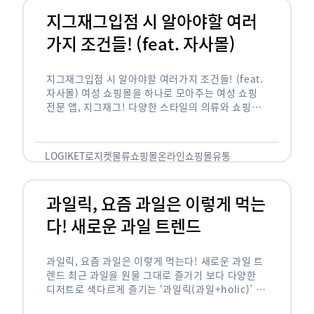
지그재그입점 시 알아야할 여러
가지 조건들! (feat. 자사몰)
지그재그입점 시 알아야할 여러가지 조건들! (feat.
자사몰) 여성 쇼핑몰을 하나로 모아주는 여성 쇼핑
전문 앱, 지그재그! 다양한 스타일의 의류와 쇼핑몰
을 한 눈에 볼 수 있다는 강점과 각종 프로모션/이벤
트 등을 …
LOGIKET
로지켓
물류
쇼핑몰
온라인쇼핑몰
유통
과일릭, 요즘 과일은 이렇게 먹는
다! 새로운 과일 트렌드
과일릭, 요즘 과일은 이렇게 먹는다! 새로운 과일 트
렌드 최근 과일을 원물 그대로 즐기기 보다 다양한
디저트로 색다르게 즐기는 ‘과일릭(과일+holic)’ 트
렌드가 확산되고 있습니다. ‘과일릭’은 ‘과일’과 ‘홀