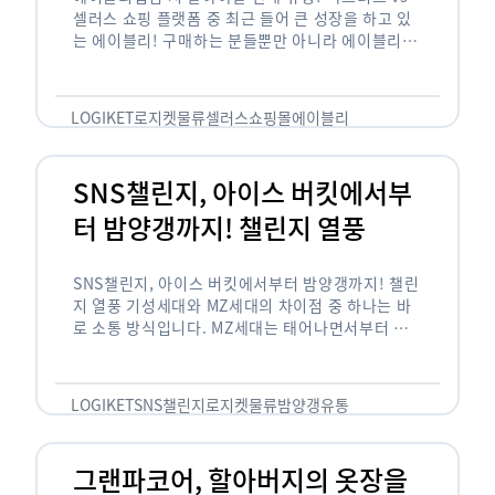
셀러스 쇼핑 플랫폼 중 최근 들어 큰 성장을 하고 있
는 에이블리! 구매하는 분들뿐만 아니라 에이블리에
서 판매를 준비하는 사업자들도 많아졌습니다. 에이
블리는 10~20대가 주 …
LOGIKET
로지켓
물류
셀러스
쇼핑몰
에이블리
SNS챌린지, 아이스 버킷에서부
터 밤양갱까지! 챌린지 열풍
SNS챌린지, 아이스 버킷에서부터 밤양갱까지! 챌린
지 열풍 기성세대와 MZ세대의 차이점 중 하나는 바
로 소통 방식입니다. MZ세대는 태어나면서부터 디
지털 기기를 사용한 일명 ‘디지털 네이티브(digital
native)’입니다. 디지털 기기에 친숙한 만큼 SNS에
도 능숙한 …
LOGIKET
SNS챌린지
로지켓
물류
밤양갱
유통
그랜파코어, 할아버지의 옷장을