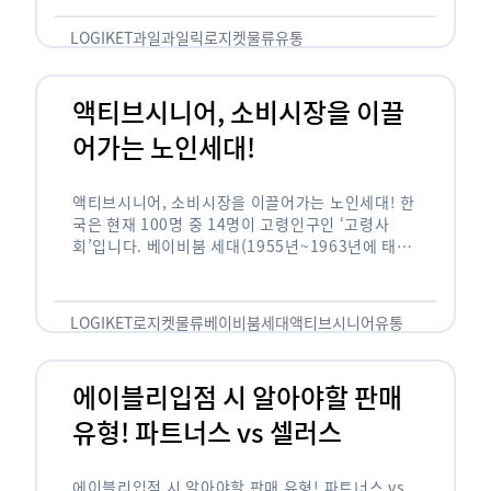
릭(중독되다)’을 합성한 신조어로 과일을 탕후루나
…
LOGIKET
과일
과일릭
로지켓
물류
유통
액티브시니어, 소비시장을 이끌
어가는 노인세대!
액티브시니어, 소비시장을 이끌어가는 노인세대! 한
국은 현재 100명 중 14명이 고령인구인 ‘고령사
회’입니다. 베이비붐 세대(1955년~1963년에 태어
난 인구)가 본격적으로 노인인구에 편입되며 2025
년이 되면 초고령사회에 진입할 것이라는 전망이 나
오고 있습니다. 하지만 사회가 늙어가는 …
LOGIKET
로지켓
물류
베이비붐세대
액티브시니어
유통
에이블리입점 시 알아야할 판매
유형! 파트너스 vs 셀러스
에이블리입점 시 알아야할 판매 유형! 파트너스 vs