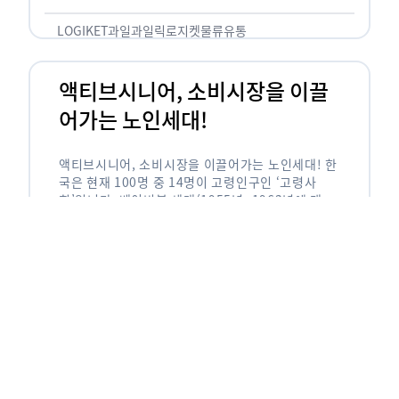
릭(중독되다)’을 합성한 신조어로 과일을 탕후루나
…
LOGIKET
과일
과일릭
로지켓
물류
유통
액티브시니어, 소비시장을 이끌
어가는 노인세대!
액티브시니어, 소비시장을 이끌어가는 노인세대! 한
국은 현재 100명 중 14명이 고령인구인 ‘고령사
회’입니다. 베이비붐 세대(1955년~1963년에 태어
난 인구)가 본격적으로 노인인구에 편입되며 2025
년이 되면 초고령사회에 진입할 것이라는 전망이 나
오고 있습니다. 하지만 사회가 늙어가는 …
LOGIKET
로지켓
물류
베이비붐세대
액티브시니어
유통
에이블리입점 시 알아야할 판매
유형! 파트너스 vs 셀러스
에이블리입점 시 알아야할 판매 유형! 파트너스 vs