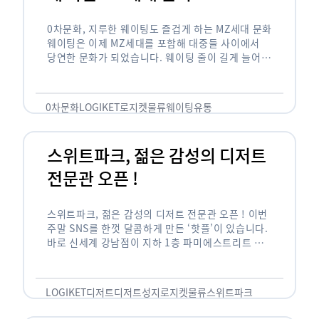
0차문화, 지루한 웨이팅도 즐겁게 하는 MZ세대 문화
웨이팅은 이제 MZ세대를 포함해 대중들 사이에서
당연한 문화가 되었습니다. 웨이팅 줄이 길게 늘어서
있는 곳은 지나가고 있는 사람들의 이목을 끌게 되고
자연스럽게 …
0차문화
LOGIKET
로지켓
물류
웨이팅
유통
스위트파크, 젊은 감성의 디저트
전문관 오픈 !
스위트파크, 젊은 감성의 디저트 전문관 오픈 ! 이번
주말 SNS를 한껏 달콤하게 만든 ‘핫플’이 있습니다.
바로 신세계 강남점이 지하 1층 파미에스트리트 분
수 광장에 새롭게 조성한 ‘스위트파크’입니다. 스위
트파크에서는 ‘국내 최초 …
LOGIKET
디저트
디저트성지
로지켓
물류
스위트파크