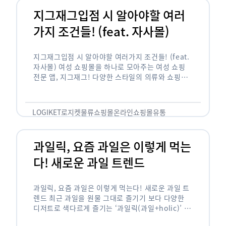
지그재그입점 시 알아야할 여러
가지 조건들! (feat. 자사몰)
지그재그입점 시 알아야할 여러가지 조건들! (feat.
자사몰) 여성 쇼핑몰을 하나로 모아주는 여성 쇼핑
전문 앱, 지그재그! 다양한 스타일의 의류와 쇼핑몰
을 한 눈에 볼 수 있다는 강점과 각종 프로모션/이벤
트 등을 …
LOGIKET
로지켓
물류
쇼핑몰
온라인쇼핑몰
유통
과일릭, 요즘 과일은 이렇게 먹는
다! 새로운 과일 트렌드
과일릭, 요즘 과일은 이렇게 먹는다! 새로운 과일 트
렌드 최근 과일을 원물 그대로 즐기기 보다 다양한
디저트로 색다르게 즐기는 ‘과일릭(과일+holic)’ 트
렌드가 확산되고 있습니다. ‘과일릭’은 ‘과일’과 ‘홀