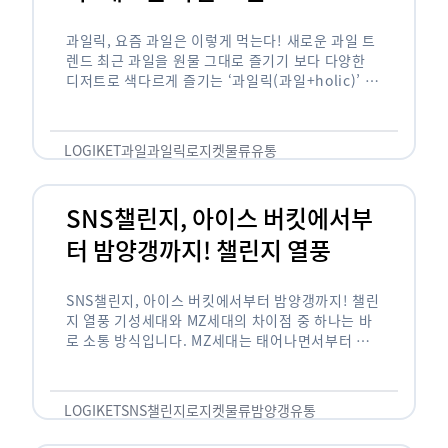
과일릭, 요즘 과일은 이렇게 먹는다! 새로운 과일 트
렌드 최근 과일을 원물 그대로 즐기기 보다 다양한
디저트로 색다르게 즐기는 ‘과일릭(과일+holic)’ 트
렌드가 확산되고 있습니다. ‘과일릭’은 ‘과일’과 ‘홀
릭(중독되다)’을 합성한 신조어로 과일을 탕후루나
…
LOGIKET
과일
과일릭
로지켓
물류
유통
SNS챌린지, 아이스 버킷에서부
터 밤양갱까지! 챌린지 열풍
SNS챌린지, 아이스 버킷에서부터 밤양갱까지! 챌린
지 열풍 기성세대와 MZ세대의 차이점 중 하나는 바
로 소통 방식입니다. MZ세대는 태어나면서부터 디
지털 기기를 사용한 일명 ‘디지털 네이티브(digital
native)’입니다. 디지털 기기에 친숙한 만큼 SNS에
도 능숙한 …
LOGIKET
SNS챌린지
로지켓
물류
밤양갱
유통