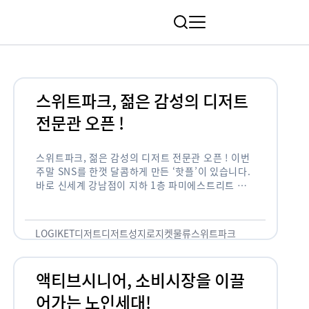
림
스위트파크, 젊은 감성의 디저트
전문관 오픈 !
스위트파크, 젊은 감성의 디저트 전문관 오픈 ! 이번
주말 SNS를 한껏 달콤하게 만든 ‘핫플’이 있습니다.
바로 신세계 강남점이 지하 1층 파미에스트리트 분
수 광장에 새롭게 조성한 ‘스위트파크’입니다. 스위
트파크에서는 ‘국내 최초 …
LOGIKET
디저트
디저트성지
로지켓
물류
스위트파크
액티브시니어, 소비시장을 이끌
어가는 노인세대!