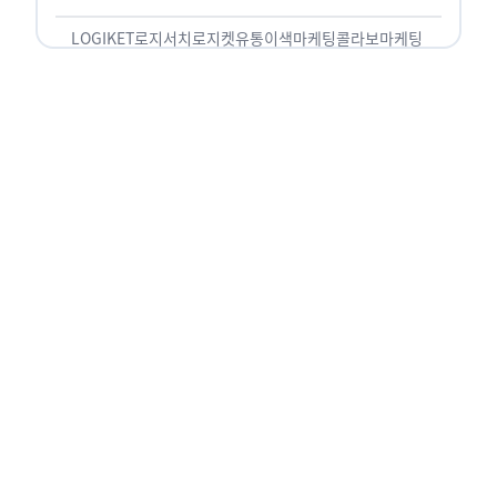
놓칠 수 없는 고객입니다. 이러한 이유로 대부분의
…
LOGIKET
로지서치
로지켓
유통
이색마케팅
콜라보마케팅