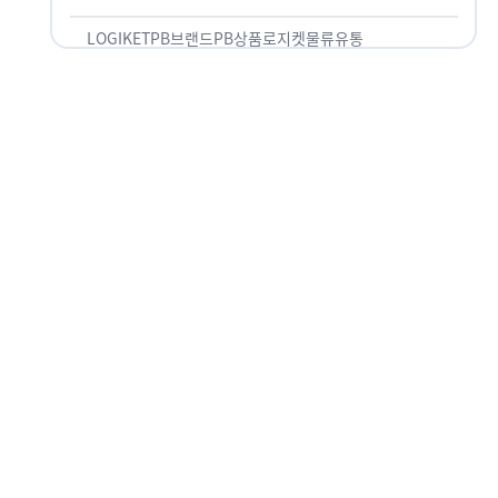
것 없이 유통산업의 핵심으로 성장했습니다. 특히 고
물가 시대와 맞물려 …
LOGIKET
PB브랜드
PB상품
로지켓
물류
유통