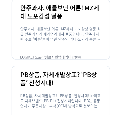
안주과자, 애들보단 어른! MZ세
대 노포감성 열풍
안주과자, 애들보단 어른! MZ세대 노포감성 열풍 최
근 안주과자가 제과업계에서 돌풍입니다. 안주과자
란 주로 ‘어른’들이 먹던 안주인 먹태·노가리 등을
과자로 만든 걸 말합니다. 이름처럼 안주로 먹는 용
도기도 합니다. 최근 농심 먹태깡 …
LOGIKET
노포감성
로지켓
먹태
먹태깡
물류
PB상품, 자체개발상표? ‘PB상
품’ 전성시대!
PB상품, 자체개발상표? ‘PB상품’ 전성시대! 바야흐
로 자체브랜드(PB·PL) 전성시대입니다. PB는 유통
업체가 주문자상표부착(OEM) 방식으로 선보이는
독자 브랜드 상품을 뜻합니다. 이제 PB는 국내외 할