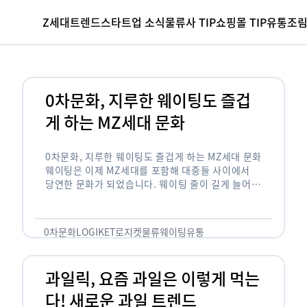
Z세대
트렌드
스타트업 소식
물류사 TIP
쇼핑몰 TIP
유통조
0차문화, 지루한 웨이팅도 즐겁
게 하는 MZ세대 문화
0차문화, 지루한 웨이팅도 즐겁게 하는 MZ세대 문화
웨이팅은 이제 MZ세대를 포함해 대중들 사이에서
당연한 문화가 되었습니다. 웨이팅 줄이 길게 늘어서
있는 곳은 지나가고 있는 사람들의 이목을 끌게 되고
자연스럽게 …
0차문화
LOGIKET
로지켓
물류
웨이팅
유통
과일릭, 요즘 과일은 이렇게 먹는
다! 새로운 과일 트렌드