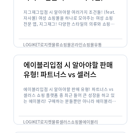
지그재그입점 시 알아야할 여러가지 조건들! (feat.
자사몰) 여성 쇼핑몰을 하나로 모아주는 여성 쇼핑
전문 앱, 지그재그! 다양한 스타일의 의류와 쇼핑몰
을 한 눈에 볼 수 있다는 강점과 각종 프로모션/이벤
트 등을 …
LOGIKET
로지켓
물류
쇼핑몰
온라인쇼핑몰
유통
에이블리입점 시 알아야할 판매
유형! 파트너스 vs 셀러스
에이블리입점 시 알아야할 판매 유형! 파트너스 vs
셀러스 쇼핑 플랫폼 중 최근 들어 큰 성장을 하고 있
는 에이블리! 구매하는 분들뿐만 아니라 에이블리에
서 판매를 준비하는 사업자들도 많아졌습니다. 에이
블리는 10~20대가 주 …
LOGIKET
로지켓
물류
셀러스
쇼핑몰
에이블리