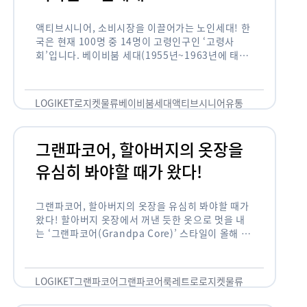
액티브시니어, 소비시장을 이끌어가는 노인세대! 한
국은 현재 100명 중 14명이 고령인구인 ‘고령사
회’입니다. 베이비붐 세대(1955년~1963년에 태어
난 인구)가 본격적으로 노인인구에 편입되며 2025
년이 되면 초고령사회에 진입할 것이라는 전망이 나
오고 있습니다. 하지만 사회가 늙어가는 …
LOGIKET
로지켓
물류
베이비붐세대
액티브시니어
유통
그랜파코어, 할아버지의 옷장을
유심히 봐야할 때가 왔다!
그랜파코어, 할아버지의 옷장을 유심히 봐야할 때가
왔다! 할아버지 옷장에서 꺼낸 듯한 옷으로 멋을 내
는 ‘그랜파코어(Grandpa Core)’ 스타일이 올해 패
션 트렌드의 키워드로 떠오르고 있습니다. 그랜파코
어는 오랫동안 시행착오를 겪으며 자신만의 스타일
을 …
LOGIKET
그랜파코어
그랜파코어룩
레트로
로지켓
물류