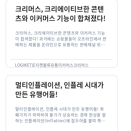
크리머스, 크리에이티브한 콘텐
츠와 이커머스 기능이 합쳐졌다!
크리머스, 크리에이티브한 콘텐츠와 이커머스 기능
이 합쳐졌다! 과거에는 쇼핑몰들이 오프라인에서 판
매하는 제품을 온라인으로 유통하는 판매채널 위주
의 역할이 강했다면, 최근에는 마켓이라는 인식을 넘
어 제품을 통해 소비자와 소통하고 즐거움을 전달하
는 콘텐츠 기반의 …
LOGIKET
로지켓
물류
유통
이커머스
크리머스
멀티인플레이션, 인플레 시대가
만든 유행어들!
멀티인플레이션, 인플레 시대가 만든 유행어들! 화
폐가치가 하락하여 물가가 상승하는 경제 현상을 말
하는 인플레이션(Inflation)에 접두어를 붙여 특정
현상의 인플레화를 의미하는 용어들이 최근 많이 사