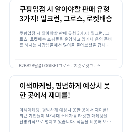
쿠팡입점 시 알아야할 판매 유형
3가지! 밀크런, 그로스, 로켓배송
쿠팡입점 시 알아야할 판매 유형 3가지! 밀크런, 그
로스, 로켓배송 쇼핑몰을 운영하고 있거나 운영 준비
를 하시는 사장님들께선 많이들 들어보셨을 겁니다.
네이버의 스마트 스토어, 카카오톡의 선물하기와 쿠
팡까지. 하지만 스마트 스토어와 카톡 …
B2B
B2B납품
LOGIKET
그로스
로지켓
로켓그로스
이색마케팅, 평범하게 예상치 못
한 곳에서 재미를!
이색마케팅, 평범하게 예상치 못한 곳에서 재미를!
최근 기업들이 MZ세대 소비자를 타깃한 마케팅을
전방위적으로 펼치고 있습니다. 식품을 비롯해 보수
적이라고 평가되는 건설, 금융업계까지 MZ세대는