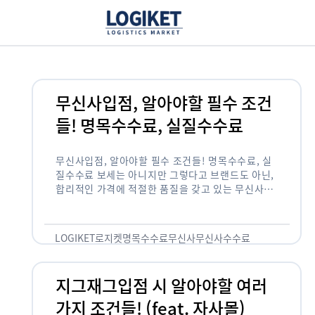
무신사입점, 알아야할 필수 조건
들! 명목수수료, 실질수수료
무신사입점, 알아야할 필수 조건들! 명목수수료, 실
질수수료 보세는 아니지만 그렇다고 브랜드도 아닌,
합리적인 가격에 적절한 품질을 갖고 있는 무신사!
한국의 유니클로라는 키워드를 갖고있는 무신사라는
플랫폼은 국내 최대 규모의 온라인 패션 …
LOGIKET
로지켓
명목수수료
무신사
무신사수수료
무신사입점
지그재그입점 시 알아야할 여러
가지 조건들! (feat. 자사몰)