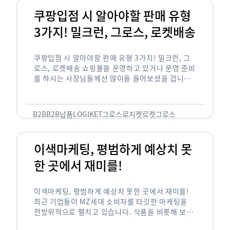
쿠팡입점 시 알아야할 판매 유형
3가지! 밀크런, 그로스, 로켓배송
쿠팡입점 시 알아야할 판매 유형 3가지! 밀크런, 그
로스, 로켓배송 쇼핑몰을 운영하고 있거나 운영 준비
를 하시는 사장님들께선 많이들 들어보셨을 겁니다.
네이버의 스마트 스토어, 카카오톡의 선물하기와 쿠
팡까지. 하지만 스마트 스토어와 카톡 …
B2B
B2B납품
LOGIKET
그로스
로지켓
로켓그로스
이색마케팅, 평범하게 예상치 못
한 곳에서 재미를!
이색마케팅, 평범하게 예상치 못한 곳에서 재미를!
최근 기업들이 MZ세대 소비자를 타깃한 마케팅을
전방위적으로 펼치고 있습니다. 식품을 비롯해 보수
적이라고 평가되는 건설, 금융업계까지 MZ세대는