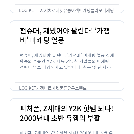
놓칠 수 없는 고객입니다. 이러한 이유로 대부분의
…
LOGIKET
로지서치
로지켓
유통
이색마케팅
콜라보마케팅
펀슈머, 재밌어야 팔린다! ‘가잼
비’ 마케팅 열풍
펀슈머, 재밌어야 팔린다! ‘가잼비’ 마케팅 열풍 경제
활동의 주축인 MZ세대를 겨냥한 기업들의 마케팅
전략이 날로 다양해지고 있습니다. 최근 몇 년 사이
20·30세대에서 가장 핫한 소비 트렌드로 자리 잡은
것은 일명 …
LOGIKET
가잼비
로지켓
물류
유통
트렌드
피처폰, Z세대의 Y2K 핫템 되다!
2000년대 초반 유행의 부활
피처폰, Z세대의 Y2K 핫템 되다! 2000년대 초반 유