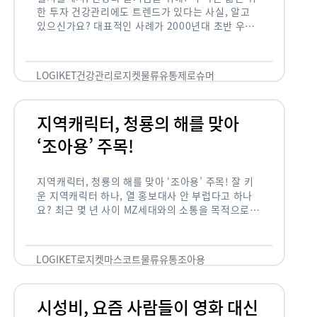
한 투자 건강관리에도 트렌드가 있다는 사실, 알고
있으신가요? 대표적인 사례가 2000년대 초반 우리
나라에 불었던 웰빙 열풍입니다. 어디서든 쉽게 웰빙
이라는 단어를 찾아볼 수 …
LOGIKET
건강관리
로지켓
물류
유통
제로슈머
지역캐릭터, 청룡의 해를 맞아
‘조아용’ 주목!
지역캐릭터, 청룡의 해를 맞아 ‘조아용’ 주목! 잘 키
운 지역캐릭터 하나, 열 홍보대사 안 부럽다고 하나
요? 최근 몇 년 사이 MZ세대와의 소통을 목적으로,
또는 2024년 신년을 맞이하여 캐릭터를 새로 론칭
하거나 …
LOGIKET
로지켓
마스코트
물류
유통
조아용
시성비, 요즘 사람들이 영화 대신