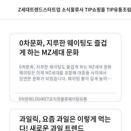
Z세대
트렌드
스타트업 소식
물류사 TIP
쇼핑몰 TIP
유통조
0차문화, 지루한 웨이팅도 즐겁
게 하는 MZ세대 문화
0차문화, 지루한 웨이팅도 즐겁게 하는 MZ세대 문화
웨이팅은 이제 MZ세대를 포함해 대중들 사이에서
당연한 문화가 되었습니다. 웨이팅 줄이 길게 늘어서
있는 곳은 지나가고 있는 사람들의 이목을 끌게 되고
자연스럽게 …
0차문화
LOGIKET
로지켓
물류
웨이팅
유통
과일릭, 요즘 과일은 이렇게 먹는
다! 새로운 과일 트렌드