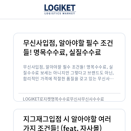
무신사입점, 알아야할 필수 조건
들! 명목수수료, 실질수수료
무신사입점, 알아야할 필수 조건들! 명목수수료, 실
질수수료 보세는 아니지만 그렇다고 브랜드도 아닌,
합리적인 가격에 적절한 품질을 갖고 있는 무신사!
한국의 유니클로라는 키워드를 갖고있는 무신사라는
플랫폼은 국내 최대 규모의 온라인 패션 …
LOGIKET
로지켓
명목수수료
무신사
무신사수수료
무신사입점
지그재그입점 시 알아야할 여러
가지 조건들! (feat. 자사몰)