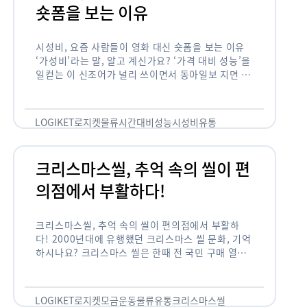
숏폼을 보는 이유
시성비, 요즘 사람들이 영화 대신 숏폼을 보는 이유
‘가성비’라는 말, 알고 계신가요? ‘가격 대비 성능’을
일컫는 이 신조어가 널리 쓰이면서 동아일보 지면 기
사에까지 등장한 게 2012년부터인데요. 이 가성비
의 원조는 …
LOGIKET
로지켓
물류
시간대비성능
시성비
유통
크리스마스씰, 추억 속의 씰이 편
의점에서 부활하다!
크리스마스씰, 추억 속의 씰이 편의점에서 부활하
다! 2000년대에 유행했던 크리스마스 씰 문화, 기억
하시나요? 크리스마스 씰은 한때 전 국민 구매 열풍
이 불 정도로 연말 대표 기부 모금 운동 중 하나였습
니다. 하지만 …
LOGIKET
로지켓
모금운동
물류
유통
크리스마스씰