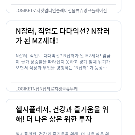
용되고 있습니다. 런치플레이션, 애그플레이션, 슈
링크플레이션, 그리드플레이션 등등. …
LOGIKET
로지켓
멀티인플레이션
물류
슈링크플레이션
유통
N잡러, 직업도 다다익선? N잡러
가 된 MZ세대!
N잡러, 직업도 다다익선? N잡러가 된 MZ세대! 임금
이 물가 상승률을 따라잡지 못하고 경기 침체 위기가
오면서 직장과 부업을 병행하는 ‘N잡러’ 가 등장했습
니다. 바야흐로 ‘N잡’ 시대입니다. 이는 불안정한 급
여와 갈수록 하락하는 …
LOGIKET
N잡
N잡러
로지켓
물류
부캐
헬시플레저, 건강과 즐거움을 위
해! 더 나은 삶은 위한 투자
헬시플레저, 건강과 즐거움을 위해! 더 나은 삶은 위