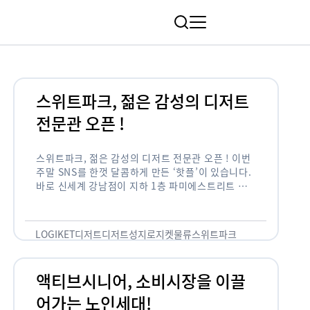
림
스위트파크, 젊은 감성의 디저트
전문관 오픈 !
스위트파크, 젊은 감성의 디저트 전문관 오픈 ! 이번
주말 SNS를 한껏 달콤하게 만든 ‘핫플’이 있습니다.
바로 신세계 강남점이 지하 1층 파미에스트리트 분
수 광장에 새롭게 조성한 ‘스위트파크’입니다. 스위
트파크에서는 ‘국내 최초 …
LOGIKET
디저트
디저트성지
로지켓
물류
스위트파크
액티브시니어, 소비시장을 이끌
어가는 노인세대!