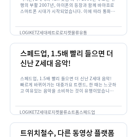
행의 부활 2007년, 아이폰의 등장과 함께 바야흐로
스마트폰 시대가 시작되었습니다. 이에 따라 통화와
문자 등 기본 기능(feature)만 가능한 피처폰은 자
연스레 역사 속으로 …
LOGIKET
Z세대
레트로
로지켓
물류
유통
스페드업, 1.5배 빨리 들으면 더
신난 Z세대 음악!
스페드업, 1.5배 빨리 들으면 더 신난 Z세대 음악!
빠르게 바뀌어가는 대중가요 트렌드, 한 때는 느긋하
고 여유있는 음악을 소비하는 것이 유행이었습니다.
하지만 최근 Z세대(1990년대 중반에서 2000년대
초반에 걸쳐 태어난 세대)를 …
LOGIKET
Z세대
로지켓
물류
쇼트폼
스페드업
트위치철수, 다른 동영상 플랫폼