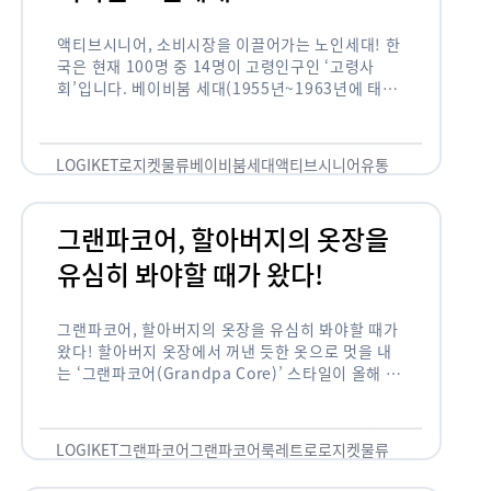
액티브시니어, 소비시장을 이끌어가는 노인세대! 한
국은 현재 100명 중 14명이 고령인구인 ‘고령사
회’입니다. 베이비붐 세대(1955년~1963년에 태어
난 인구)가 본격적으로 노인인구에 편입되며 2025
년이 되면 초고령사회에 진입할 것이라는 전망이 나
오고 있습니다. 하지만 사회가 늙어가는 …
LOGIKET
로지켓
물류
베이비붐세대
액티브시니어
유통
그랜파코어, 할아버지의 옷장을
유심히 봐야할 때가 왔다!
그랜파코어, 할아버지의 옷장을 유심히 봐야할 때가
왔다! 할아버지 옷장에서 꺼낸 듯한 옷으로 멋을 내
는 ‘그랜파코어(Grandpa Core)’ 스타일이 올해 패
션 트렌드의 키워드로 떠오르고 있습니다. 그랜파코
어는 오랫동안 시행착오를 겪으며 자신만의 스타일
을 …
LOGIKET
그랜파코어
그랜파코어룩
레트로
로지켓
물류