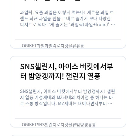
과일릭, 요즘 과일은 이렇게 먹는다! 새로운 과일 트
렌드 최근 과일을 원물 그대로 즐기기 보다 다양한
디저트로 색다르게 즐기는 ‘과일릭(과일+holic)’ 트
렌드가 확산되고 있습니다. ‘과일릭’은 ‘과일’과 ‘홀
릭(중독되다)’을 합성한 신조어로 과일을 탕후루나
…
LOGIKET
과일
과일릭
로지켓
물류
유통
SNS챌린지, 아이스 버킷에서부
터 밤양갱까지! 챌린지 열풍
SNS챌린지, 아이스 버킷에서부터 밤양갱까지! 챌린
지 열풍 기성세대와 MZ세대의 차이점 중 하나는 바
로 소통 방식입니다. MZ세대는 태어나면서부터 디
지털 기기를 사용한 일명 ‘디지털 네이티브(digital
native)’입니다. 디지털 기기에 친숙한 만큼 SNS에
도 능숙한 …
LOGIKET
SNS챌린지
로지켓
물류
밤양갱
유통