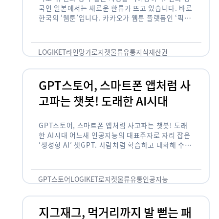
국인 일본에서는 새로운 한류가 뜨고 있습니다. 바로
한국의 ‘웹툰’입니다. 카카오가 웹툰 플랫폼인 ‘픽코
마’로 일본 앱 시장 정상에 올랐습니다. 일본 앱 마켓
에서 소비자 …
LOGIKET
라인망가
로지켓
물류
유통
지식재산권
GPT스토어, 스마트폰 앱처럼 사
고파는 챗봇! 도래한 AI시대
GPT스토어, 스마트폰 앱처럼 사고파는 챗봇! 도래
한 AI시대 어느새 인공지능의 대표주자로 자리 잡은
‘생성형 AI’ 챗GPT. 사람처럼 학습하고 대화해 수많
은 화제를 몰고 많은 이들에게 충격을 안겨주었습니
다. 그저 조금 더 똑똑한 …
GPT스토어
LOGIKET
로지켓
물류
유통
인공지능
지그재그, 먹거리까지 발 뻗는 패