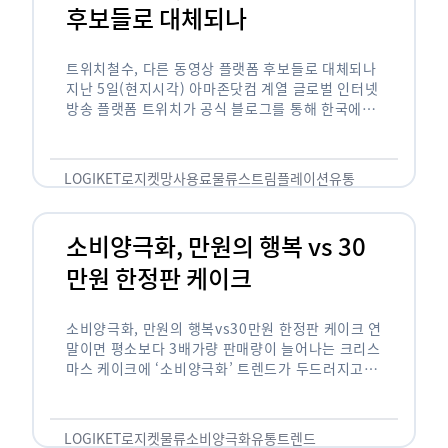
후보들로 대체되나
트위치철수, 다른 동영상 플랫폼 후보들로 대체되나
지난 5일(현지시각) 아마존닷컴 계열 글로벌 인터넷
방송 플랫폼 트위치가 공식 블로그를 통해 한국에서
사업을 철수하겠다고 밝히면서, 트위치 스트리머들
은 길게는 10년 가까운 시간과 돈을 투자한 …
LOGIKET
로지켓
망사용료
물류
스트림플레이션
유통
소비양극화, 만원의 행복 vs 30
만원 한정판 케이크
소비양극화, 만원의 행복vs30만원 한정판 케이크 연
말이면 평소보다 3배가량 판매량이 늘어나는 크리스
마스 케이크에 ‘소비양극화’ 트렌드가 두드러지고 있
습니다. 대형마트 업계에선 ‘가성비’를 높인 1만원
이하의 케이크가 등장했고, 특급 호텔은 이보다 30
배가 비싼 …
LOGIKET
로지켓
물류
소비양극화
유통
트렌드