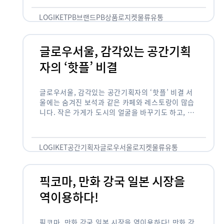
것 없이 유통산업의 핵심으로 성장했습니다. 특히 고
물가 시대와 맞물려 …
LOGIKET
PB브랜드
PB상품
로지켓
물류
유통
글로우서울, 감각있는 공간기획
자의 ‘핫플’ 비결
글로우서울, 감각있는 공간기획자의 ‘핫플’ 비결 서
울에는 숨겨진 보석과 같은 카페와 레스토랑이 많습
니다. 작은 가게가 도시의 얼굴을 바꾸기도 하고, 쇠
락한 지역을 부활시키기도 합니다. 이러한 잘나가는
오프라인 공간 뒤에는 항상 감각있는 …
LOGIKET
공간기획자
글로우서울
로지켓
물류
유통
픽코마, 만화 강국 일본 시장을
역이용하다!
픽코마, 만화 강국 일본 시장을 역이용하다! 만화 강