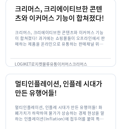
크리머스, 크리에이티브한 콘텐
츠와 이커머스 기능이 합쳐졌다!
크리머스, 크리에이티브한 콘텐츠와 이커머스 기능
이 합쳐졌다! 과거에는 쇼핑몰들이 오프라인에서 판
매하는 제품을 온라인으로 유통하는 판매채널 위주
의 역할이 강했다면, 최근에는 마켓이라는 인식을 넘
어 제품을 통해 소비자와 소통하고 즐거움을 전달하
는 콘텐츠 기반의 …
LOGIKET
로지켓
물류
유통
이커머스
크리머스
멀티인플레이션, 인플레 시대가
만든 유행어들!
멀티인플레이션, 인플레 시대가 만든 유행어들! 화
폐가치가 하락하여 물가가 상승하는 경제 현상을 말
하는 인플레이션(Inflation)에 접두어를 붙여 특정
현상의 인플레화를 의미하는 용어들이 최근 많이 사