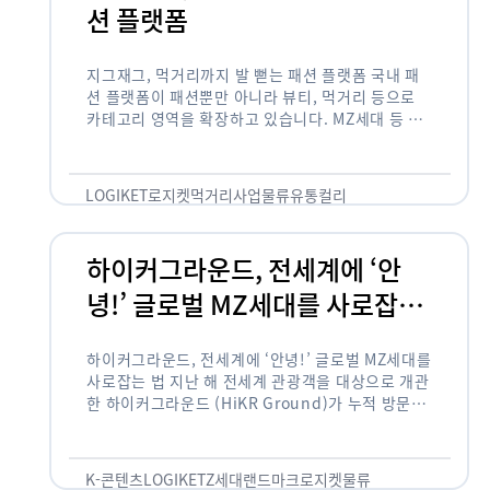
션 플랫폼
지그재그, 먹거리까지 발 뻗는 패션 플랫폼 국내 패
션 플랫폼이 패션뿐만 아니라 뷰티, 먹거리 등으로
카테고리 영역을 확장하고 있습니다. MZ세대 등 주
요 고객 사이에서 수요가 높은 식품 카테고리까지 발
을 뻗어 …
LOGIKET
로지켓
먹거리사업
물류
유통
컬리
하이커그라운드, 전세계에 ‘안
녕!’ 글로벌 MZ세대를 사로잡는
법
하이커그라운드, 전세계에 ‘안녕!’ 글로벌 MZ세대를
사로잡는 법 지난 해 전세계 관광객을 대상으로 개관
한 하이커그라운드 (HiKR Ground)가 누적 방문객
100만명을 넘어섰습니다. 한국관광공사는 “2022
년 7월 개관한 한국관광홍보관 하이커그라운드 누적
방문객이 100만명을 …
K-콘텐츠
LOGIKET
Z세대
랜드마크
로지켓
물류