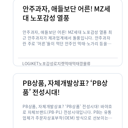
안주과자, 애들보단 어른! MZ세
대 노포감성 열풍
안주과자, 애들보단 어른! MZ세대 노포감성 열풍 최
근 안주과자가 제과업계에서 돌풍입니다. 안주과자
란 주로 ‘어른’들이 먹던 안주인 먹태·노가리 등을
과자로 만든 걸 말합니다. 이름처럼 안주로 먹는 용
도기도 합니다. 최근 농심 먹태깡 …
LOGIKET
노포감성
로지켓
먹태
먹태깡
물류
PB상품, 자체개발상표? ‘PB상
품’ 전성시대!
PB상품, 자체개발상표? ‘PB상품’ 전성시대! 바야흐
로 자체브랜드(PB·PL) 전성시대입니다. PB는 유통
업체가 주문자상표부착(OEM) 방식으로 선보이는
독자 브랜드 상품을 뜻합니다. 이제 PB는 국내외 할