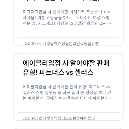
지그재그입점 시 알아야할 여러가지 조건들! (feat.
자사몰) 여성 쇼핑몰을 하나로 모아주는 여성 쇼핑
전문 앱, 지그재그! 다양한 스타일의 의류와 쇼핑몰
을 한 눈에 볼 수 있다는 강점과 각종 프로모션/이벤
트 등을 …
LOGIKET
로지켓
물류
쇼핑몰
온라인쇼핑몰
유통
에이블리입점 시 알아야할 판매
유형! 파트너스 vs 셀러스
에이블리입점 시 알아야할 판매 유형! 파트너스 vs
셀러스 쇼핑 플랫폼 중 최근 들어 큰 성장을 하고 있
는 에이블리! 구매하는 분들뿐만 아니라 에이블리에
서 판매를 준비하는 사업자들도 많아졌습니다. 에이
블리는 10~20대가 주 …
LOGIKET
로지켓
물류
셀러스
쇼핑몰
에이블리