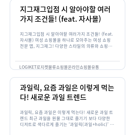
지그재그입점 시 알아야할 여러
가지 조건들! (feat. 자사몰)
지그재그입점 시 알아야할 여러가지 조건들! (feat.
자사몰) 여성 쇼핑몰을 하나로 모아주는 여성 쇼핑
전문 앱, 지그재그! 다양한 스타일의 의류와 쇼핑몰
을 한 눈에 볼 수 있다는 강점과 각종 프로모션/이벤
트 등을 …
LOGIKET
로지켓
물류
쇼핑몰
온라인쇼핑몰
유통
과일릭, 요즘 과일은 이렇게 먹는
다! 새로운 과일 트렌드
과일릭, 요즘 과일은 이렇게 먹는다! 새로운 과일 트
렌드 최근 과일을 원물 그대로 즐기기 보다 다양한
디저트로 색다르게 즐기는 ‘과일릭(과일+holic)’ 트
렌드가 확산되고 있습니다. ‘과일릭’은 ‘과일’과 ‘홀