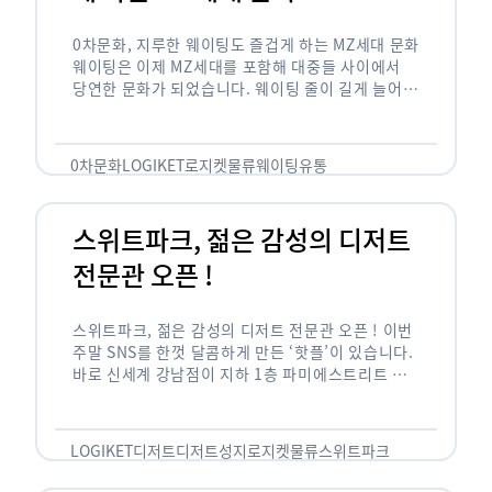
0차문화, 지루한 웨이팅도 즐겁게 하는 MZ세대 문화
웨이팅은 이제 MZ세대를 포함해 대중들 사이에서
당연한 문화가 되었습니다. 웨이팅 줄이 길게 늘어서
있는 곳은 지나가고 있는 사람들의 이목을 끌게 되고
자연스럽게 …
0차문화
LOGIKET
로지켓
물류
웨이팅
유통
스위트파크, 젊은 감성의 디저트
전문관 오픈 !
스위트파크, 젊은 감성의 디저트 전문관 오픈 ! 이번
주말 SNS를 한껏 달콤하게 만든 ‘핫플’이 있습니다.
바로 신세계 강남점이 지하 1층 파미에스트리트 분
수 광장에 새롭게 조성한 ‘스위트파크’입니다. 스위
트파크에서는 ‘국내 최초 …
LOGIKET
디저트
디저트성지
로지켓
물류
스위트파크