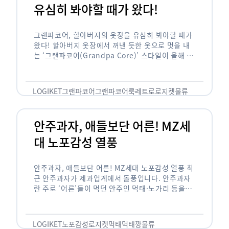
유심히 봐야할 때가 왔다!
그랜파코어, 할아버지의 옷장을 유심히 봐야할 때가
왔다! 할아버지 옷장에서 꺼낸 듯한 옷으로 멋을 내
는 ‘그랜파코어(Grandpa Core)’ 스타일이 올해 패
션 트렌드의 키워드로 떠오르고 있습니다. 그랜파코
어는 오랫동안 시행착오를 겪으며 자신만의 스타일
을 …
LOGIKET
그랜파코어
그랜파코어룩
레트로
로지켓
물류
안주과자, 애들보단 어른! MZ세
대 노포감성 열풍
안주과자, 애들보단 어른! MZ세대 노포감성 열풍 최
근 안주과자가 제과업계에서 돌풍입니다. 안주과자
란 주로 ‘어른’들이 먹던 안주인 먹태·노가리 등을
과자로 만든 걸 말합니다. 이름처럼 안주로 먹는 용
도기도 합니다. 최근 농심 먹태깡 …
LOGIKET
노포감성
로지켓
먹태
먹태깡
물류