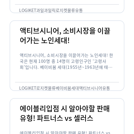
릭(중독되다)’을 합성한 신조어로 과일을 탕후루나
…
LOGIKET
과일
과일릭
로지켓
물류
유통
액티브시니어, 소비시장을 이끌
어가는 노인세대!
액티브시니어, 소비시장을 이끌어가는 노인세대! 한
국은 현재 100명 중 14명이 고령인구인 ‘고령사
회’입니다. 베이비붐 세대(1955년~1963년에 태어
난 인구)가 본격적으로 노인인구에 편입되며 2025
년이 되면 초고령사회에 진입할 것이라는 전망이 나
오고 있습니다. 하지만 사회가 늙어가는 …
LOGIKET
로지켓
물류
베이비붐세대
액티브시니어
유통
에이블리입점 시 알아야할 판매
유형! 파트너스 vs 셀러스
에이블리입점 시 알아야할 판매 유형! 파트너스 vs