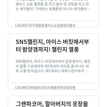
셀러스 쇼핑 플랫폼 중 최근 들어 큰 성장을 하고 있
는 에이블리! 구매하는 분들뿐만 아니라 에이블리에
서 판매를 준비하는 사업자들도 많아졌습니다. 에이
블리는 10~20대가 주 …
LOGIKET
로지켓
물류
셀러스
쇼핑몰
에이블리
SNS챌린지, 아이스 버킷에서부
터 밤양갱까지! 챌린지 열풍
SNS챌린지, 아이스 버킷에서부터 밤양갱까지! 챌린
지 열풍 기성세대와 MZ세대의 차이점 중 하나는 바
로 소통 방식입니다. MZ세대는 태어나면서부터 디
지털 기기를 사용한 일명 ‘디지털 네이티브(digital
native)’입니다. 디지털 기기에 친숙한 만큼 SNS에
도 능숙한 …
LOGIKET
SNS챌린지
로지켓
물류
밤양갱
유통
그랜파코어, 할아버지의 옷장을