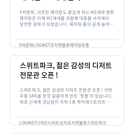
0차문화, 지루한 웨이팅도 즐겁게 하는 MZ세대 문화
웨이팅은 이제 MZ세대를 포함해 대중들 사이에서
당연한 문화가 되었습니다. 웨이팅 줄이 길게 늘어서
있는 곳은 지나가고 있는 사람들의 이목을 끌게 되고
자연스럽게 …
0차문화
LOGIKET
로지켓
물류
웨이팅
유통
스위트파크, 젊은 감성의 디저트
전문관 오픈 !
스위트파크, 젊은 감성의 디저트 전문관 오픈 ! 이번
주말 SNS를 한껏 달콤하게 만든 ‘핫플’이 있습니다.
바로 신세계 강남점이 지하 1층 파미에스트리트 분
수 광장에 새롭게 조성한 ‘스위트파크’입니다. 스위
트파크에서는 ‘국내 최초 …
LOGIKET
디저트
디저트성지
로지켓
물류
스위트파크