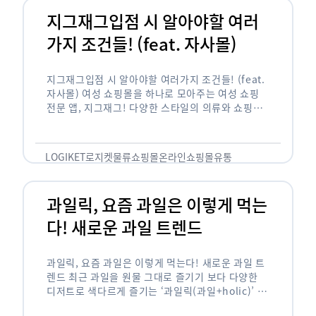
지그재그입점 시 알아야할 여러
가지 조건들! (feat. 자사몰)
지그재그입점 시 알아야할 여러가지 조건들! (feat.
자사몰) 여성 쇼핑몰을 하나로 모아주는 여성 쇼핑
전문 앱, 지그재그! 다양한 스타일의 의류와 쇼핑몰
을 한 눈에 볼 수 있다는 강점과 각종 프로모션/이벤
트 등을 …
LOGIKET
로지켓
물류
쇼핑몰
온라인쇼핑몰
유통
과일릭, 요즘 과일은 이렇게 먹는
다! 새로운 과일 트렌드
과일릭, 요즘 과일은 이렇게 먹는다! 새로운 과일 트
렌드 최근 과일을 원물 그대로 즐기기 보다 다양한
디저트로 색다르게 즐기는 ‘과일릭(과일+holic)’ 트
렌드가 확산되고 있습니다. ‘과일릭’은 ‘과일’과 ‘홀