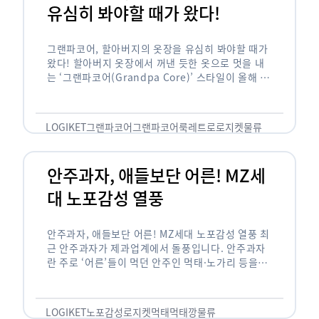
유심히 봐야할 때가 왔다!
그랜파코어, 할아버지의 옷장을 유심히 봐야할 때가
왔다! 할아버지 옷장에서 꺼낸 듯한 옷으로 멋을 내
는 ‘그랜파코어(Grandpa Core)’ 스타일이 올해 패
션 트렌드의 키워드로 떠오르고 있습니다. 그랜파코
어는 오랫동안 시행착오를 겪으며 자신만의 스타일
을 …
LOGIKET
그랜파코어
그랜파코어룩
레트로
로지켓
물류
안주과자, 애들보단 어른! MZ세
대 노포감성 열풍
안주과자, 애들보단 어른! MZ세대 노포감성 열풍 최
근 안주과자가 제과업계에서 돌풍입니다. 안주과자
란 주로 ‘어른’들이 먹던 안주인 먹태·노가리 등을
과자로 만든 걸 말합니다. 이름처럼 안주로 먹는 용
도기도 합니다. 최근 농심 먹태깡 …
LOGIKET
노포감성
로지켓
먹태
먹태깡
물류