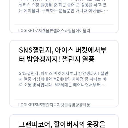
셀러스 쇼핑 플랫폼 중 최근 들어 큰 성장을 하고 있
는 에이블리! 구매하는 분들뿐만 아니라 에이블리에
서 판매를 준비하는 사업자들도 많아졌습니다. 에이
블리는 10~20대가 주 …
LOGIKET
로지켓
물류
셀러스
쇼핑몰
에이블리
SNS챌린지, 아이스 버킷에서부
터 밤양갱까지! 챌린지 열풍
SNS챌린지, 아이스 버킷에서부터 밤양갱까지! 챌린
지 열풍 기성세대와 MZ세대의 차이점 중 하나는 바
로 소통 방식입니다. MZ세대는 태어나면서부터 디
지털 기기를 사용한 일명 ‘디지털 네이티브(digital
native)’입니다. 디지털 기기에 친숙한 만큼 SNS에
도 능숙한 …
LOGIKET
SNS챌린지
로지켓
물류
밤양갱
유통
그랜파코어, 할아버지의 옷장을