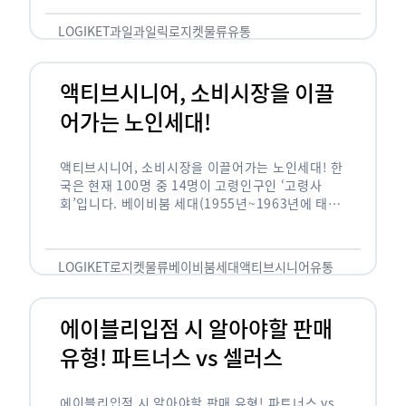
릭(중독되다)’을 합성한 신조어로 과일을 탕후루나
…
LOGIKET
과일
과일릭
로지켓
물류
유통
액티브시니어, 소비시장을 이끌
어가는 노인세대!
액티브시니어, 소비시장을 이끌어가는 노인세대! 한
국은 현재 100명 중 14명이 고령인구인 ‘고령사
회’입니다. 베이비붐 세대(1955년~1963년에 태어
난 인구)가 본격적으로 노인인구에 편입되며 2025
년이 되면 초고령사회에 진입할 것이라는 전망이 나
오고 있습니다. 하지만 사회가 늙어가는 …
LOGIKET
로지켓
물류
베이비붐세대
액티브시니어
유통
에이블리입점 시 알아야할 판매
유형! 파트너스 vs 셀러스
에이블리입점 시 알아야할 판매 유형! 파트너스 vs