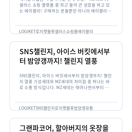
셀러스 쇼핑 플랫폼 중 최근 들어 큰 성장을 하고 있
는 에이블리! 구매하는 분들뿐만 아니라 에이블리에
서 판매를 준비하는 사업자들도 많아졌습니다. 에이
블리는 10~20대가 주 …
LOGIKET
로지켓
물류
셀러스
쇼핑몰
에이블리
SNS챌린지, 아이스 버킷에서부
터 밤양갱까지! 챌린지 열풍
SNS챌린지, 아이스 버킷에서부터 밤양갱까지! 챌린
지 열풍 기성세대와 MZ세대의 차이점 중 하나는 바
로 소통 방식입니다. MZ세대는 태어나면서부터 디
지털 기기를 사용한 일명 ‘디지털 네이티브(digital
native)’입니다. 디지털 기기에 친숙한 만큼 SNS에
도 능숙한 …
LOGIKET
SNS챌린지
로지켓
물류
밤양갱
유통
그랜파코어, 할아버지의 옷장을