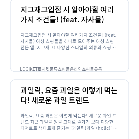
지그재그입점 시 알아야할 여러
가지 조건들! (feat. 자사몰)
지그재그입점 시 알아야할 여러가지 조건들! (feat.
자사몰) 여성 쇼핑몰을 하나로 모아주는 여성 쇼핑
전문 앱, 지그재그! 다양한 스타일의 의류와 쇼핑몰
을 한 눈에 볼 수 있다는 강점과 각종 프로모션/이벤
트 등을 …
LOGIKET
로지켓
물류
쇼핑몰
온라인쇼핑몰
유통
과일릭, 요즘 과일은 이렇게 먹는
다! 새로운 과일 트렌드
과일릭, 요즘 과일은 이렇게 먹는다! 새로운 과일 트
렌드 최근 과일을 원물 그대로 즐기기 보다 다양한
디저트로 색다르게 즐기는 ‘과일릭(과일+holic)’ 트
렌드가 확산되고 있습니다. ‘과일릭’은 ‘과일’과 ‘홀