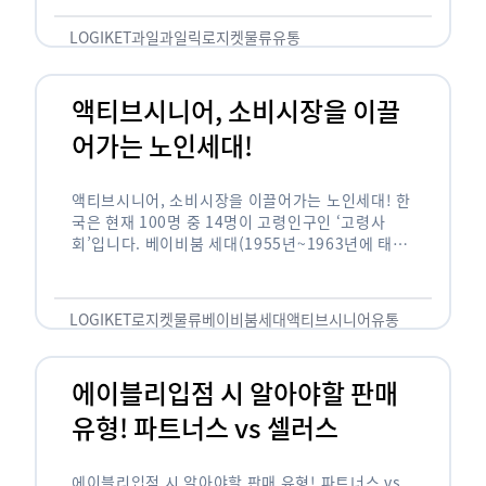
릭(중독되다)’을 합성한 신조어로 과일을 탕후루나
…
LOGIKET
과일
과일릭
로지켓
물류
유통
액티브시니어, 소비시장을 이끌
어가는 노인세대!
액티브시니어, 소비시장을 이끌어가는 노인세대! 한
국은 현재 100명 중 14명이 고령인구인 ‘고령사
회’입니다. 베이비붐 세대(1955년~1963년에 태어
난 인구)가 본격적으로 노인인구에 편입되며 2025
년이 되면 초고령사회에 진입할 것이라는 전망이 나
오고 있습니다. 하지만 사회가 늙어가는 …
LOGIKET
로지켓
물류
베이비붐세대
액티브시니어
유통
에이블리입점 시 알아야할 판매
유형! 파트너스 vs 셀러스
에이블리입점 시 알아야할 판매 유형! 파트너스 vs