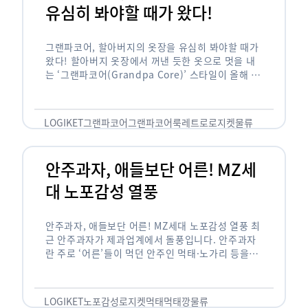
유심히 봐야할 때가 왔다!
그랜파코어, 할아버지의 옷장을 유심히 봐야할 때가
왔다! 할아버지 옷장에서 꺼낸 듯한 옷으로 멋을 내
는 ‘그랜파코어(Grandpa Core)’ 스타일이 올해 패
션 트렌드의 키워드로 떠오르고 있습니다. 그랜파코
어는 오랫동안 시행착오를 겪으며 자신만의 스타일
을 …
LOGIKET
그랜파코어
그랜파코어룩
레트로
로지켓
물류
안주과자, 애들보단 어른! MZ세
대 노포감성 열풍
안주과자, 애들보단 어른! MZ세대 노포감성 열풍 최
근 안주과자가 제과업계에서 돌풍입니다. 안주과자
란 주로 ‘어른’들이 먹던 안주인 먹태·노가리 등을
과자로 만든 걸 말합니다. 이름처럼 안주로 먹는 용
도기도 합니다. 최근 농심 먹태깡 …
LOGIKET
노포감성
로지켓
먹태
먹태깡
물류