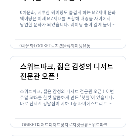
0차문화, 지루한 웨이팅도 즐겁게 하는 MZ세대 문화
웨이팅은 이제 MZ세대를 포함해 대중들 사이에서
당연한 문화가 되었습니다. 웨이팅 줄이 길게 늘어서
있는 곳은 지나가고 있는 사람들의 이목을 끌게 되고
자연스럽게 …
0차문화
LOGIKET
로지켓
물류
웨이팅
유통
스위트파크, 젊은 감성의 디저트
전문관 오픈 !
스위트파크, 젊은 감성의 디저트 전문관 오픈 ! 이번
주말 SNS를 한껏 달콤하게 만든 ‘핫플’이 있습니다.
바로 신세계 강남점이 지하 1층 파미에스트리트 분
수 광장에 새롭게 조성한 ‘스위트파크’입니다. 스위
트파크에서는 ‘국내 최초 …
LOGIKET
디저트
디저트성지
로지켓
물류
스위트파크