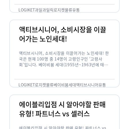
릭(중독되다)’을 합성한 신조어로 과일을 탕후루나
…
LOGIKET
과일
과일릭
로지켓
물류
유통
액티브시니어, 소비시장을 이끌
어가는 노인세대!
액티브시니어, 소비시장을 이끌어가는 노인세대! 한
국은 현재 100명 중 14명이 고령인구인 ‘고령사
회’입니다. 베이비붐 세대(1955년~1963년에 태어
난 인구)가 본격적으로 노인인구에 편입되며 2025
년이 되면 초고령사회에 진입할 것이라는 전망이 나
오고 있습니다. 하지만 사회가 늙어가는 …
LOGIKET
로지켓
물류
베이비붐세대
액티브시니어
유통
에이블리입점 시 알아야할 판매
유형! 파트너스 vs 셀러스
에이블리입점 시 알아야할 판매 유형! 파트너스 vs