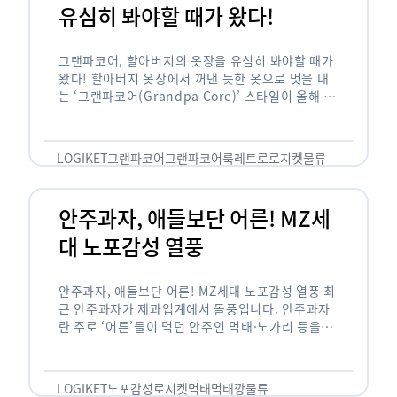
유심히 봐야할 때가 왔다!
그랜파코어, 할아버지의 옷장을 유심히 봐야할 때가
왔다! 할아버지 옷장에서 꺼낸 듯한 옷으로 멋을 내
는 ‘그랜파코어(Grandpa Core)’ 스타일이 올해 패
션 트렌드의 키워드로 떠오르고 있습니다. 그랜파코
어는 오랫동안 시행착오를 겪으며 자신만의 스타일
을 …
LOGIKET
그랜파코어
그랜파코어룩
레트로
로지켓
물류
안주과자, 애들보단 어른! MZ세
대 노포감성 열풍
안주과자, 애들보단 어른! MZ세대 노포감성 열풍 최
근 안주과자가 제과업계에서 돌풍입니다. 안주과자
란 주로 ‘어른’들이 먹던 안주인 먹태·노가리 등을
과자로 만든 걸 말합니다. 이름처럼 안주로 먹는 용
도기도 합니다. 최근 농심 먹태깡 …
LOGIKET
노포감성
로지켓
먹태
먹태깡
물류