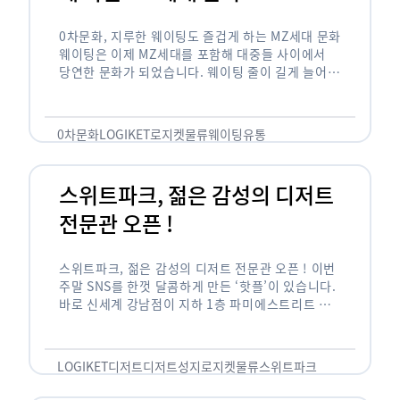
0차문화, 지루한 웨이팅도 즐겁게 하는 MZ세대 문화
웨이팅은 이제 MZ세대를 포함해 대중들 사이에서
당연한 문화가 되었습니다. 웨이팅 줄이 길게 늘어서
있는 곳은 지나가고 있는 사람들의 이목을 끌게 되고
자연스럽게 …
0차문화
LOGIKET
로지켓
물류
웨이팅
유통
스위트파크, 젊은 감성의 디저트
전문관 오픈 !
스위트파크, 젊은 감성의 디저트 전문관 오픈 ! 이번
주말 SNS를 한껏 달콤하게 만든 ‘핫플’이 있습니다.
바로 신세계 강남점이 지하 1층 파미에스트리트 분
수 광장에 새롭게 조성한 ‘스위트파크’입니다. 스위
트파크에서는 ‘국내 최초 …
LOGIKET
디저트
디저트성지
로지켓
물류
스위트파크