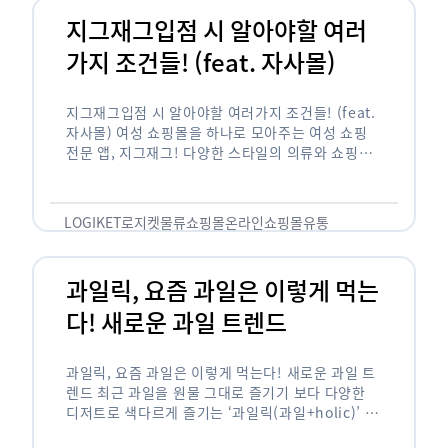
지그재그입점 시 알아야할 여러
가지 조건들! (feat. 자사몰)
지그재그입점 시 알아야할 여러가지 조건들! (feat.
자사몰) 여성 쇼핑몰을 하나로 모아주는 여성 쇼핑
전문 앱, 지그재그! 다양한 스타일의 의류와 쇼핑몰
을 한 눈에 볼 수 있다는 강점과 각종 프로모션/이벤
트 등을 …
LOGIKET
로지켓
물류
쇼핑몰
온라인쇼핑몰
유통
과일릭, 요즘 과일은 이렇게 먹는
다! 새로운 과일 트렌드
과일릭, 요즘 과일은 이렇게 먹는다! 새로운 과일 트
렌드 최근 과일을 원물 그대로 즐기기 보다 다양한
디저트로 색다르게 즐기는 ‘과일릭(과일+holic)’ 트
렌드가 확산되고 있습니다. ‘과일릭’은 ‘과일’과 ‘홀