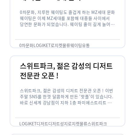
0차문화, 지루한 웨이팅도 즐겁게 하는 MZ세대 문화
웨이팅은 이제 MZ세대를 포함해 대중들 사이에서
당연한 문화가 되었습니다. 웨이팅 줄이 길게 늘어서
있는 곳은 지나가고 있는 사람들의 이목을 끌게 되고
자연스럽게 …
0차문화
LOGIKET
로지켓
물류
웨이팅
유통
스위트파크, 젊은 감성의 디저트
전문관 오픈 !
스위트파크, 젊은 감성의 디저트 전문관 오픈 ! 이번
주말 SNS를 한껏 달콤하게 만든 ‘핫플’이 있습니다.
바로 신세계 강남점이 지하 1층 파미에스트리트 분
수 광장에 새롭게 조성한 ‘스위트파크’입니다. 스위
트파크에서는 ‘국내 최초 …
LOGIKET
디저트
디저트성지
로지켓
물류
스위트파크