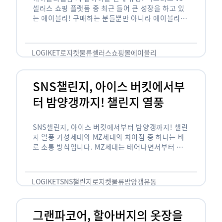
셀러스 쇼핑 플랫폼 중 최근 들어 큰 성장을 하고 있
는 에이블리! 구매하는 분들뿐만 아니라 에이블리에
서 판매를 준비하는 사업자들도 많아졌습니다. 에이
블리는 10~20대가 주 …
LOGIKET
로지켓
물류
셀러스
쇼핑몰
에이블리
SNS챌린지, 아이스 버킷에서부
터 밤양갱까지! 챌린지 열풍
SNS챌린지, 아이스 버킷에서부터 밤양갱까지! 챌린
지 열풍 기성세대와 MZ세대의 차이점 중 하나는 바
로 소통 방식입니다. MZ세대는 태어나면서부터 디
지털 기기를 사용한 일명 ‘디지털 네이티브(digital
native)’입니다. 디지털 기기에 친숙한 만큼 SNS에
도 능숙한 …
LOGIKET
SNS챌린지
로지켓
물류
밤양갱
유통
그랜파코어, 할아버지의 옷장을