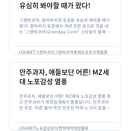
유심히 봐야할 때가 왔다!
그랜파코어, 할아버지의 옷장을 유심히 봐야할 때가
왔다! 할아버지 옷장에서 꺼낸 듯한 옷으로 멋을 내
는 ‘그랜파코어(Grandpa Core)’ 스타일이 올해 패
션 트렌드의 키워드로 떠오르고 있습니다. 그랜파코
어는 오랫동안 시행착오를 겪으며 자신만의 스타일
을 …
LOGIKET
그랜파코어
그랜파코어룩
레트로
로지켓
물류
안주과자, 애들보단 어른! MZ세
대 노포감성 열풍
안주과자, 애들보단 어른! MZ세대 노포감성 열풍 최
근 안주과자가 제과업계에서 돌풍입니다. 안주과자
란 주로 ‘어른’들이 먹던 안주인 먹태·노가리 등을
과자로 만든 걸 말합니다. 이름처럼 안주로 먹는 용
도기도 합니다. 최근 농심 먹태깡 …
LOGIKET
노포감성
로지켓
먹태
먹태깡
물류