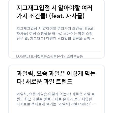
지그재그입점 시 알아야할 여러
가지 조건들! (feat. 자사몰)
지그재그입점 시 알아야할 여러가지 조건들! (feat.
자사몰) 여성 쇼핑몰을 하나로 모아주는 여성 쇼핑
전문 앱, 지그재그! 다양한 스타일의 의류와 쇼핑몰
을 한 눈에 볼 수 있다는 강점과 각종 프로모션/이벤
트 등을 …
LOGIKET
로지켓
물류
쇼핑몰
온라인쇼핑몰
유통
과일릭, 요즘 과일은 이렇게 먹는
다! 새로운 과일 트렌드
과일릭, 요즘 과일은 이렇게 먹는다! 새로운 과일 트
렌드 최근 과일을 원물 그대로 즐기기 보다 다양한
디저트로 색다르게 즐기는 ‘과일릭(과일+holic)’ 트
렌드가 확산되고 있습니다. ‘과일릭’은 ‘과일’과 ‘홀