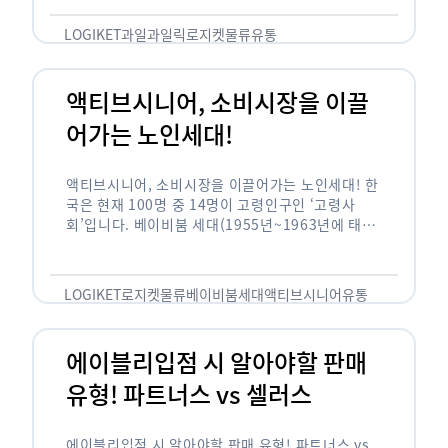
릭(중독되다)’을 합성한 신조어로 과일을 탕후루나
…
LOGIKET
과일
과일릭
로지켓
물류
유통
액티브시니어, 소비시장을 이끌
어가는 노인세대!
액티브시니어, 소비시장을 이끌어가는 노인세대! 한
국은 현재 100명 중 14명이 고령인구인 ‘고령사
회’입니다. 베이비붐 세대(1955년~1963년에 태어
난 인구)가 본격적으로 노인인구에 편입되며 2025
년이 되면 초고령사회에 진입할 것이라는 전망이 나
오고 있습니다. 하지만 사회가 늙어가는 …
LOGIKET
로지켓
물류
베이비붐세대
액티브시니어
유통
에이블리입점 시 알아야할 판매
유형! 파트너스 vs 셀러스
에이블리입점 시 알아야할 판매 유형! 파트너스 vs