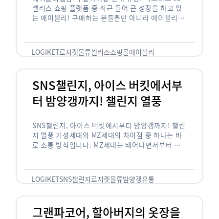
셀러스 쇼핑 플랫폼 중 최근 들어 큰 성장을 하고 있
는 에이블리! 구매하는 분들뿐만 아니라 에이블리에
서 판매를 준비하는 사업자들도 많아졌습니다. 에이
블리는 10~20대가 주 …
LOGIKET
로지켓
물류
셀러스
쇼핑몰
에이블리
SNS챌린지, 아이스 버킷에서부
터 밤양갱까지! 챌린지 열풍
SNS챌린지, 아이스 버킷에서부터 밤양갱까지! 챌린
지 열풍 기성세대와 MZ세대의 차이점 중 하나는 바
로 소통 방식입니다. MZ세대는 태어나면서부터 디
지털 기기를 사용한 일명 ‘디지털 네이티브(digital
native)’입니다. 디지털 기기에 친숙한 만큼 SNS에
도 능숙한 …
LOGIKET
SNS챌린지
로지켓
물류
밤양갱
유통
그랜파코어, 할아버지의 옷장을