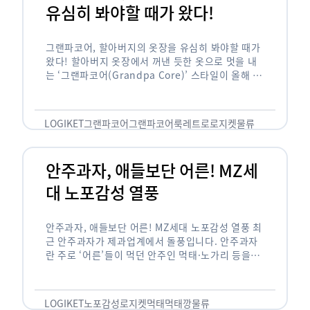
유심히 봐야할 때가 왔다!
그랜파코어, 할아버지의 옷장을 유심히 봐야할 때가
왔다! 할아버지 옷장에서 꺼낸 듯한 옷으로 멋을 내
는 ‘그랜파코어(Grandpa Core)’ 스타일이 올해 패
션 트렌드의 키워드로 떠오르고 있습니다. 그랜파코
어는 오랫동안 시행착오를 겪으며 자신만의 스타일
을 …
LOGIKET
그랜파코어
그랜파코어룩
레트로
로지켓
물류
안주과자, 애들보단 어른! MZ세
대 노포감성 열풍
안주과자, 애들보단 어른! MZ세대 노포감성 열풍 최
근 안주과자가 제과업계에서 돌풍입니다. 안주과자
란 주로 ‘어른’들이 먹던 안주인 먹태·노가리 등을
과자로 만든 걸 말합니다. 이름처럼 안주로 먹는 용
도기도 합니다. 최근 농심 먹태깡 …
LOGIKET
노포감성
로지켓
먹태
먹태깡
물류