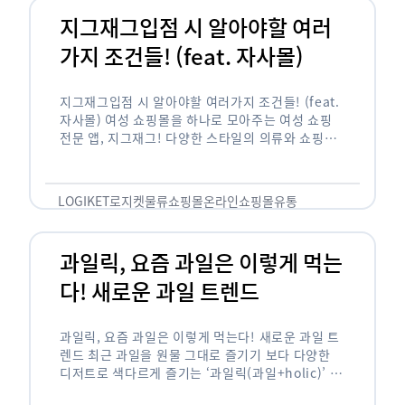
지그재그입점 시 알아야할 여러
가지 조건들! (feat. 자사몰)
지그재그입점 시 알아야할 여러가지 조건들! (feat.
자사몰) 여성 쇼핑몰을 하나로 모아주는 여성 쇼핑
전문 앱, 지그재그! 다양한 스타일의 의류와 쇼핑몰
을 한 눈에 볼 수 있다는 강점과 각종 프로모션/이벤
트 등을 …
LOGIKET
로지켓
물류
쇼핑몰
온라인쇼핑몰
유통
과일릭, 요즘 과일은 이렇게 먹는
다! 새로운 과일 트렌드
과일릭, 요즘 과일은 이렇게 먹는다! 새로운 과일 트
렌드 최근 과일을 원물 그대로 즐기기 보다 다양한
디저트로 색다르게 즐기는 ‘과일릭(과일+holic)’ 트
렌드가 확산되고 있습니다. ‘과일릭’은 ‘과일’과 ‘홀