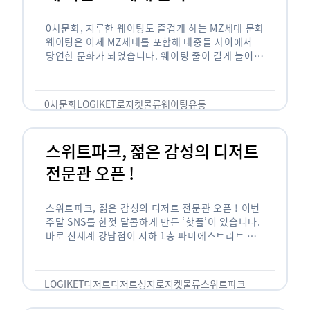
0차문화, 지루한 웨이팅도 즐겁게 하는 MZ세대 문화
웨이팅은 이제 MZ세대를 포함해 대중들 사이에서
당연한 문화가 되었습니다. 웨이팅 줄이 길게 늘어서
있는 곳은 지나가고 있는 사람들의 이목을 끌게 되고
자연스럽게 …
0차문화
LOGIKET
로지켓
물류
웨이팅
유통
스위트파크, 젊은 감성의 디저트
전문관 오픈 !
스위트파크, 젊은 감성의 디저트 전문관 오픈 ! 이번
주말 SNS를 한껏 달콤하게 만든 ‘핫플’이 있습니다.
바로 신세계 강남점이 지하 1층 파미에스트리트 분
수 광장에 새롭게 조성한 ‘스위트파크’입니다. 스위
트파크에서는 ‘국내 최초 …
LOGIKET
디저트
디저트성지
로지켓
물류
스위트파크