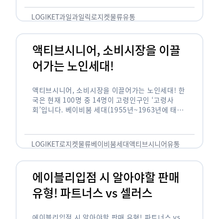
릭(중독되다)’을 합성한 신조어로 과일을 탕후루나
…
LOGIKET
과일
과일릭
로지켓
물류
유통
액티브시니어, 소비시장을 이끌
어가는 노인세대!
액티브시니어, 소비시장을 이끌어가는 노인세대! 한
국은 현재 100명 중 14명이 고령인구인 ‘고령사
회’입니다. 베이비붐 세대(1955년~1963년에 태어
난 인구)가 본격적으로 노인인구에 편입되며 2025
년이 되면 초고령사회에 진입할 것이라는 전망이 나
오고 있습니다. 하지만 사회가 늙어가는 …
LOGIKET
로지켓
물류
베이비붐세대
액티브시니어
유통
에이블리입점 시 알아야할 판매
유형! 파트너스 vs 셀러스
에이블리입점 시 알아야할 판매 유형! 파트너스 vs