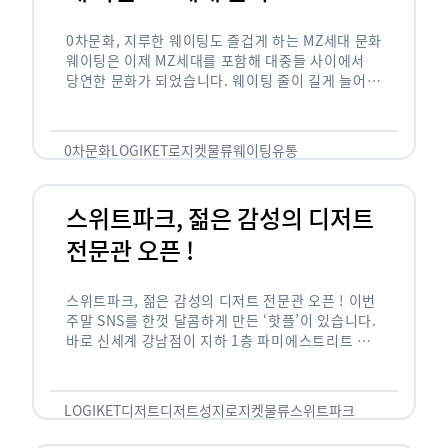
0차문화, 지루한 웨이팅도 즐겁게 하는 MZ세대 문화
웨이팅은 이제 MZ세대를 포함해 대중들 사이에서
당연한 문화가 되었습니다. 웨이팅 줄이 길게 늘어서
있는 곳은 지나가고 있는 사람들의 이목을 끌게 되고
자연스럽게 …
0차문화
LOGIKET
로지켓
물류
웨이팅
유통
스위트파크, 젊은 감성의 디저트
전문관 오픈 !
스위트파크, 젊은 감성의 디저트 전문관 오픈 ! 이번
주말 SNS를 한껏 달콤하게 만든 ‘핫플’이 있습니다.
바로 신세계 강남점이 지하 1층 파미에스트리트 분
수 광장에 새롭게 조성한 ‘스위트파크’입니다. 스위
트파크에서는 ‘국내 최초 …
LOGIKET
디저트
디저트성지
로지켓
물류
스위트파크