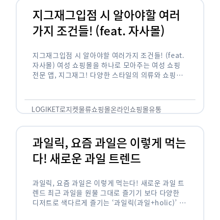
지그재그입점 시 알아야할 여러
가지 조건들! (feat. 자사몰)
지그재그입점 시 알아야할 여러가지 조건들! (feat.
자사몰) 여성 쇼핑몰을 하나로 모아주는 여성 쇼핑
전문 앱, 지그재그! 다양한 스타일의 의류와 쇼핑몰
을 한 눈에 볼 수 있다는 강점과 각종 프로모션/이벤
트 등을 …
LOGIKET
로지켓
물류
쇼핑몰
온라인쇼핑몰
유통
과일릭, 요즘 과일은 이렇게 먹는
다! 새로운 과일 트렌드
과일릭, 요즘 과일은 이렇게 먹는다! 새로운 과일 트
렌드 최근 과일을 원물 그대로 즐기기 보다 다양한
디저트로 색다르게 즐기는 ‘과일릭(과일+holic)’ 트
렌드가 확산되고 있습니다. ‘과일릭’은 ‘과일’과 ‘홀