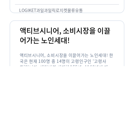
릭(중독되다)’을 합성한 신조어로 과일을 탕후루나
…
LOGIKET
과일
과일릭
로지켓
물류
유통
액티브시니어, 소비시장을 이끌
어가는 노인세대!
액티브시니어, 소비시장을 이끌어가는 노인세대! 한
국은 현재 100명 중 14명이 고령인구인 ‘고령사
회’입니다. 베이비붐 세대(1955년~1963년에 태어
난 인구)가 본격적으로 노인인구에 편입되며 2025
년이 되면 초고령사회에 진입할 것이라는 전망이 나
오고 있습니다. 하지만 사회가 늙어가는 …
LOGIKET
로지켓
물류
베이비붐세대
액티브시니어
유통
에이블리입점 시 알아야할 판매
유형! 파트너스 vs 셀러스
에이블리입점 시 알아야할 판매 유형! 파트너스 vs