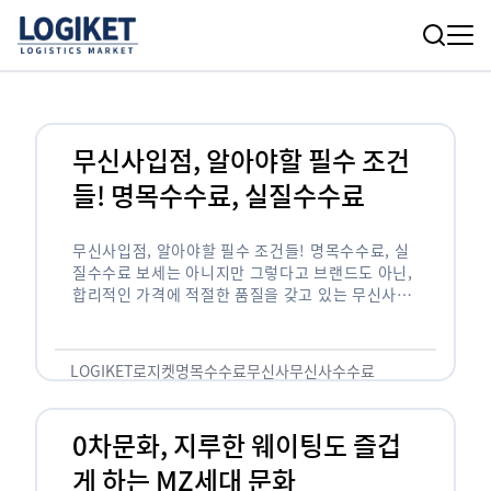
무신사입점, 알아야할 필수 조건
들! 명목수수료, 실질수수료
무신사입점, 알아야할 필수 조건들! 명목수수료, 실
질수수료 보세는 아니지만 그렇다고 브랜드도 아닌,
합리적인 가격에 적절한 품질을 갖고 있는 무신사!
한국의 유니클로라는 키워드를 갖고있는 무신사라는
플랫폼은 국내 최대 규모의 온라인 패션 …
LOGIKET
로지켓
명목수수료
무신사
무신사수수료
무신사입점
0차문화, 지루한 웨이팅도 즐겁
게 하는 MZ세대 문화