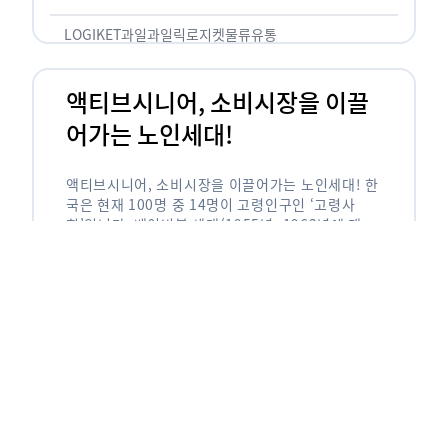
릭(중독되다)’을 합성한 신조어로 과일을 탕후루나
…
LOGIKET
과일
과일릭
로지켓
물류
유통
액티브시니어, 소비시장을 이끌
어가는 노인세대!
액티브시니어, 소비시장을 이끌어가는 노인세대! 한
국은 현재 100명 중 14명이 고령인구인 ‘고령사
회’입니다. 베이비붐 세대(1955년~1963년에 태어
난 인구)가 본격적으로 노인인구에 편입되며 2025
년이 되면 초고령사회에 진입할 것이라는 전망이 나
오고 있습니다. 하지만 사회가 늙어가는 …
LOGIKET
로지켓
물류
베이비붐세대
액티브시니어
유통
에이블리입점 시 알아야할 판매
유형! 파트너스 vs 셀러스
에이블리입점 시 알아야할 판매 유형! 파트너스 vs