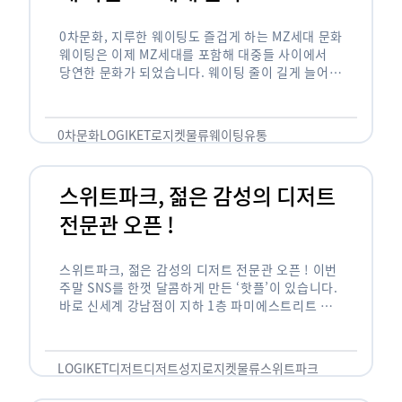
0차문화, 지루한 웨이팅도 즐겁게 하는 MZ세대 문화
웨이팅은 이제 MZ세대를 포함해 대중들 사이에서
당연한 문화가 되었습니다. 웨이팅 줄이 길게 늘어서
있는 곳은 지나가고 있는 사람들의 이목을 끌게 되고
자연스럽게 …
0차문화
LOGIKET
로지켓
물류
웨이팅
유통
스위트파크, 젊은 감성의 디저트
전문관 오픈 !
스위트파크, 젊은 감성의 디저트 전문관 오픈 ! 이번
주말 SNS를 한껏 달콤하게 만든 ‘핫플’이 있습니다.
바로 신세계 강남점이 지하 1층 파미에스트리트 분
수 광장에 새롭게 조성한 ‘스위트파크’입니다. 스위
트파크에서는 ‘국내 최초 …
LOGIKET
디저트
디저트성지
로지켓
물류
스위트파크