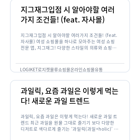
지그재그입점 시 알아야할 여러
가지 조건들! (feat. 자사몰)
지그재그입점 시 알아야할 여러가지 조건들! (feat.
자사몰) 여성 쇼핑몰을 하나로 모아주는 여성 쇼핑
전문 앱, 지그재그! 다양한 스타일의 의류와 쇼핑몰
을 한 눈에 볼 수 있다는 강점과 각종 프로모션/이벤
트 등을 …
LOGIKET
로지켓
물류
쇼핑몰
온라인쇼핑몰
유통
과일릭, 요즘 과일은 이렇게 먹는
다! 새로운 과일 트렌드
과일릭, 요즘 과일은 이렇게 먹는다! 새로운 과일 트
렌드 최근 과일을 원물 그대로 즐기기 보다 다양한
디저트로 색다르게 즐기는 ‘과일릭(과일+holic)’ 트
렌드가 확산되고 있습니다. ‘과일릭’은 ‘과일’과 ‘홀