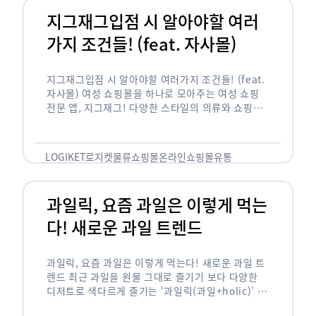
지그재그입점 시 알아야할 여러
가지 조건들! (feat. 자사몰)
지그재그입점 시 알아야할 여러가지 조건들! (feat.
자사몰) 여성 쇼핑몰을 하나로 모아주는 여성 쇼핑
전문 앱, 지그재그! 다양한 스타일의 의류와 쇼핑몰
을 한 눈에 볼 수 있다는 강점과 각종 프로모션/이벤
트 등을 …
LOGIKET
로지켓
물류
쇼핑몰
온라인쇼핑몰
유통
과일릭, 요즘 과일은 이렇게 먹는
다! 새로운 과일 트렌드
과일릭, 요즘 과일은 이렇게 먹는다! 새로운 과일 트
렌드 최근 과일을 원물 그대로 즐기기 보다 다양한
디저트로 색다르게 즐기는 ‘과일릭(과일+holic)’ 트
렌드가 확산되고 있습니다. ‘과일릭’은 ‘과일’과 ‘홀