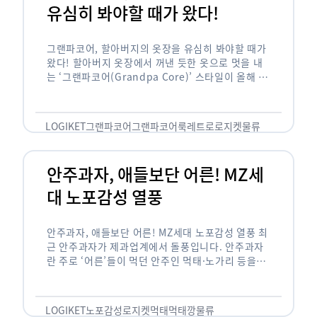
유심히 봐야할 때가 왔다!
그랜파코어, 할아버지의 옷장을 유심히 봐야할 때가
왔다! 할아버지 옷장에서 꺼낸 듯한 옷으로 멋을 내
는 ‘그랜파코어(Grandpa Core)’ 스타일이 올해 패
션 트렌드의 키워드로 떠오르고 있습니다. 그랜파코
어는 오랫동안 시행착오를 겪으며 자신만의 스타일
을 …
LOGIKET
그랜파코어
그랜파코어룩
레트로
로지켓
물류
안주과자, 애들보단 어른! MZ세
대 노포감성 열풍
안주과자, 애들보단 어른! MZ세대 노포감성 열풍 최
근 안주과자가 제과업계에서 돌풍입니다. 안주과자
란 주로 ‘어른’들이 먹던 안주인 먹태·노가리 등을
과자로 만든 걸 말합니다. 이름처럼 안주로 먹는 용
도기도 합니다. 최근 농심 먹태깡 …
LOGIKET
노포감성
로지켓
먹태
먹태깡
물류