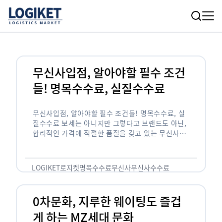
무신사입점, 알아야할 필수 조건
들! 명목수수료, 실질수수료
무신사입점, 알아야할 필수 조건들! 명목수수료, 실
질수수료 보세는 아니지만 그렇다고 브랜드도 아닌,
합리적인 가격에 적절한 품질을 갖고 있는 무신사!
한국의 유니클로라는 키워드를 갖고있는 무신사라는
플랫폼은 국내 최대 규모의 온라인 패션 …
LOGIKET
로지켓
명목수수료
무신사
무신사수수료
무신사입점
0차문화, 지루한 웨이팅도 즐겁
게 하는 MZ세대 문화