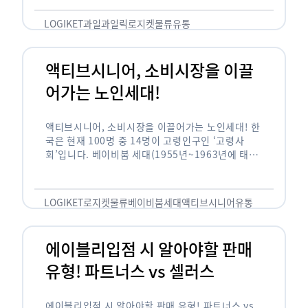
릭(중독되다)’을 합성한 신조어로 과일을 탕후루나
…
LOGIKET
과일
과일릭
로지켓
물류
유통
액티브시니어, 소비시장을 이끌
어가는 노인세대!
액티브시니어, 소비시장을 이끌어가는 노인세대! 한
국은 현재 100명 중 14명이 고령인구인 ‘고령사
회’입니다. 베이비붐 세대(1955년~1963년에 태어
난 인구)가 본격적으로 노인인구에 편입되며 2025
년이 되면 초고령사회에 진입할 것이라는 전망이 나
오고 있습니다. 하지만 사회가 늙어가는 …
LOGIKET
로지켓
물류
베이비붐세대
액티브시니어
유통
에이블리입점 시 알아야할 판매
유형! 파트너스 vs 셀러스
에이블리입점 시 알아야할 판매 유형! 파트너스 vs