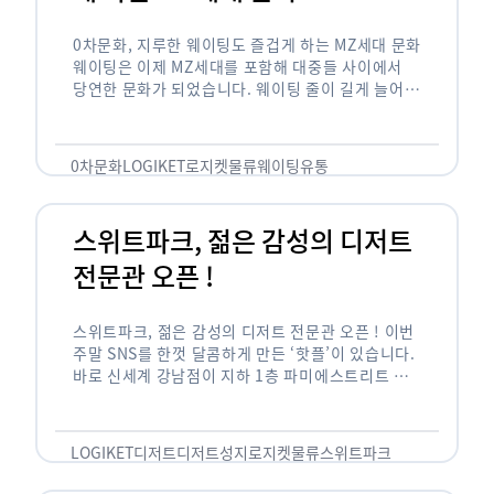
0차문화, 지루한 웨이팅도 즐겁게 하는 MZ세대 문화
웨이팅은 이제 MZ세대를 포함해 대중들 사이에서
당연한 문화가 되었습니다. 웨이팅 줄이 길게 늘어서
있는 곳은 지나가고 있는 사람들의 이목을 끌게 되고
자연스럽게 …
0차문화
LOGIKET
로지켓
물류
웨이팅
유통
스위트파크, 젊은 감성의 디저트
전문관 오픈 !
스위트파크, 젊은 감성의 디저트 전문관 오픈 ! 이번
주말 SNS를 한껏 달콤하게 만든 ‘핫플’이 있습니다.
바로 신세계 강남점이 지하 1층 파미에스트리트 분
수 광장에 새롭게 조성한 ‘스위트파크’입니다. 스위
트파크에서는 ‘국내 최초 …
LOGIKET
디저트
디저트성지
로지켓
물류
스위트파크