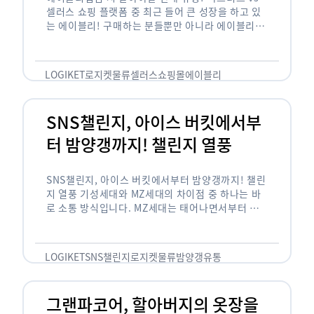
셀러스 쇼핑 플랫폼 중 최근 들어 큰 성장을 하고 있
는 에이블리! 구매하는 분들뿐만 아니라 에이블리에
서 판매를 준비하는 사업자들도 많아졌습니다. 에이
블리는 10~20대가 주 …
LOGIKET
로지켓
물류
셀러스
쇼핑몰
에이블리
SNS챌린지, 아이스 버킷에서부
터 밤양갱까지! 챌린지 열풍
SNS챌린지, 아이스 버킷에서부터 밤양갱까지! 챌린
지 열풍 기성세대와 MZ세대의 차이점 중 하나는 바
로 소통 방식입니다. MZ세대는 태어나면서부터 디
지털 기기를 사용한 일명 ‘디지털 네이티브(digital
native)’입니다. 디지털 기기에 친숙한 만큼 SNS에
도 능숙한 …
LOGIKET
SNS챌린지
로지켓
물류
밤양갱
유통
그랜파코어, 할아버지의 옷장을