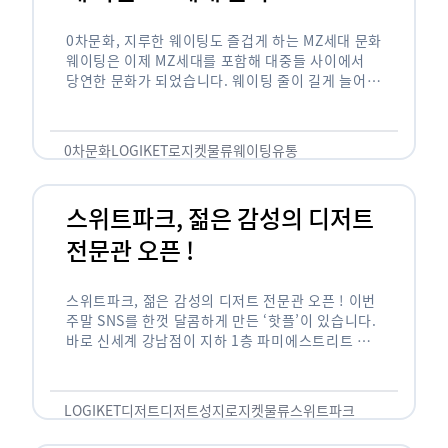
0차문화, 지루한 웨이팅도 즐겁게 하는 MZ세대 문화
웨이팅은 이제 MZ세대를 포함해 대중들 사이에서
당연한 문화가 되었습니다. 웨이팅 줄이 길게 늘어서
있는 곳은 지나가고 있는 사람들의 이목을 끌게 되고
자연스럽게 …
0차문화
LOGIKET
로지켓
물류
웨이팅
유통
스위트파크, 젊은 감성의 디저트
전문관 오픈 !
스위트파크, 젊은 감성의 디저트 전문관 오픈 ! 이번
주말 SNS를 한껏 달콤하게 만든 ‘핫플’이 있습니다.
바로 신세계 강남점이 지하 1층 파미에스트리트 분
수 광장에 새롭게 조성한 ‘스위트파크’입니다. 스위
트파크에서는 ‘국내 최초 …
LOGIKET
디저트
디저트성지
로지켓
물류
스위트파크