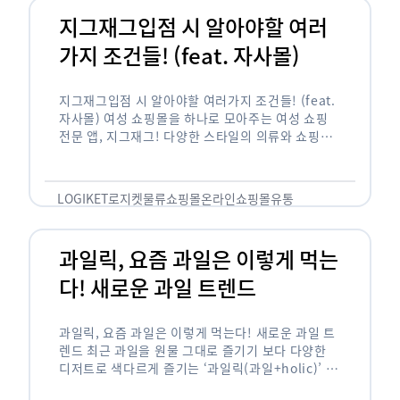
지그재그입점 시 알아야할 여러
가지 조건들! (feat. 자사몰)
지그재그입점 시 알아야할 여러가지 조건들! (feat.
자사몰) 여성 쇼핑몰을 하나로 모아주는 여성 쇼핑
전문 앱, 지그재그! 다양한 스타일의 의류와 쇼핑몰
을 한 눈에 볼 수 있다는 강점과 각종 프로모션/이벤
트 등을 …
LOGIKET
로지켓
물류
쇼핑몰
온라인쇼핑몰
유통
과일릭, 요즘 과일은 이렇게 먹는
다! 새로운 과일 트렌드
과일릭, 요즘 과일은 이렇게 먹는다! 새로운 과일 트
렌드 최근 과일을 원물 그대로 즐기기 보다 다양한
디저트로 색다르게 즐기는 ‘과일릭(과일+holic)’ 트
렌드가 확산되고 있습니다. ‘과일릭’은 ‘과일’과 ‘홀