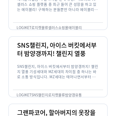
셀러스 쇼핑 플랫폼 중 최근 들어 큰 성장을 하고 있
는 에이블리! 구매하는 분들뿐만 아니라 에이블리에
서 판매를 준비하는 사업자들도 많아졌습니다. 에이
블리는 10~20대가 주 …
LOGIKET
로지켓
물류
셀러스
쇼핑몰
에이블리
SNS챌린지, 아이스 버킷에서부
터 밤양갱까지! 챌린지 열풍
SNS챌린지, 아이스 버킷에서부터 밤양갱까지! 챌린
지 열풍 기성세대와 MZ세대의 차이점 중 하나는 바
로 소통 방식입니다. MZ세대는 태어나면서부터 디
지털 기기를 사용한 일명 ‘디지털 네이티브(digital
native)’입니다. 디지털 기기에 친숙한 만큼 SNS에
도 능숙한 …
LOGIKET
SNS챌린지
로지켓
물류
밤양갱
유통
그랜파코어, 할아버지의 옷장을