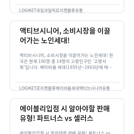
릭(중독되다)’을 합성한 신조어로 과일을 탕후루나
…
LOGIKET
과일
과일릭
로지켓
물류
유통
액티브시니어, 소비시장을 이끌
어가는 노인세대!
액티브시니어, 소비시장을 이끌어가는 노인세대! 한
국은 현재 100명 중 14명이 고령인구인 ‘고령사
회’입니다. 베이비붐 세대(1955년~1963년에 태어
난 인구)가 본격적으로 노인인구에 편입되며 2025
년이 되면 초고령사회에 진입할 것이라는 전망이 나
오고 있습니다. 하지만 사회가 늙어가는 …
LOGIKET
로지켓
물류
베이비붐세대
액티브시니어
유통
에이블리입점 시 알아야할 판매
유형! 파트너스 vs 셀러스
에이블리입점 시 알아야할 판매 유형! 파트너스 vs