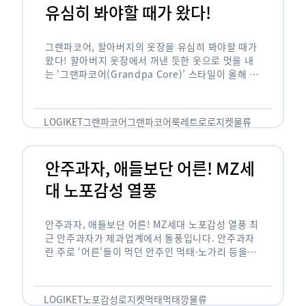
유심히 봐야할 때가 왔다!
그랜파코어, 할아버지의 옷장을 유심히 봐야할 때가
왔다! 할아버지 옷장에서 꺼낸 듯한 옷으로 멋을 내
는 ‘그랜파코어(Grandpa Core)’ 스타일이 올해 패
션 트렌드의 키워드로 떠오르고 있습니다. 그랜파코
어는 오랫동안 시행착오를 겪으며 자신만의 스타일
을 …
LOGIKET
그랜파코어
그랜파코어룩
레트로
로지켓
물류
안주과자, 애들보단 어른! MZ세
대 노포감성 열풍
안주과자, 애들보단 어른! MZ세대 노포감성 열풍 최
근 안주과자가 제과업계에서 돌풍입니다. 안주과자
란 주로 ‘어른’들이 먹던 안주인 먹태·노가리 등을
과자로 만든 걸 말합니다. 이름처럼 안주로 먹는 용
도기도 합니다. 최근 농심 먹태깡 …
LOGIKET
노포감성
로지켓
먹태
먹태깡
물류