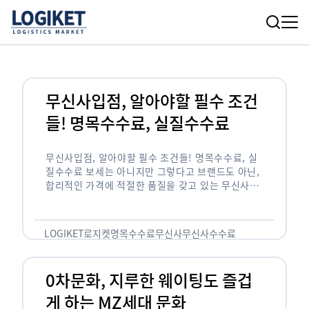
무신사입점, 알아야할 필수 조건
들! 명목수수료, 실질수수료
무신사입점, 알아야할 필수 조건들! 명목수수료, 실
질수수료 보세는 아니지만 그렇다고 브랜드도 아닌,
합리적인 가격에 적절한 품질을 갖고 있는 무신사!
한국의 유니클로라는 키워드를 갖고있는 무신사라는
플랫폼은 국내 최대 규모의 온라인 패션 …
LOGIKET
로지켓
명목수수료
무신사
무신사수수료
무신사입점
0차문화, 지루한 웨이팅도 즐겁
게 하는 MZ세대 문화