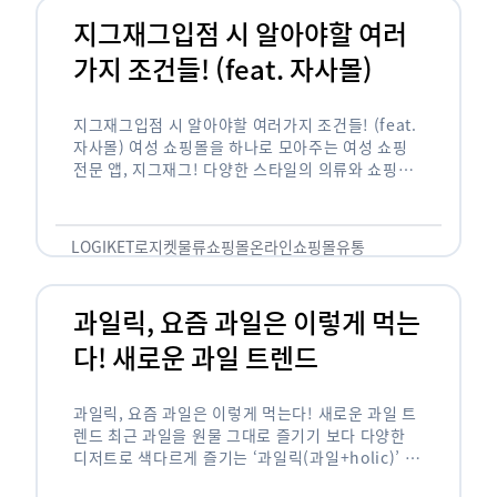
지그재그입점 시 알아야할 여러
가지 조건들! (feat. 자사몰)
지그재그입점 시 알아야할 여러가지 조건들! (feat.
자사몰) 여성 쇼핑몰을 하나로 모아주는 여성 쇼핑
전문 앱, 지그재그! 다양한 스타일의 의류와 쇼핑몰
을 한 눈에 볼 수 있다는 강점과 각종 프로모션/이벤
트 등을 …
LOGIKET
로지켓
물류
쇼핑몰
온라인쇼핑몰
유통
과일릭, 요즘 과일은 이렇게 먹는
다! 새로운 과일 트렌드
과일릭, 요즘 과일은 이렇게 먹는다! 새로운 과일 트
렌드 최근 과일을 원물 그대로 즐기기 보다 다양한
디저트로 색다르게 즐기는 ‘과일릭(과일+holic)’ 트
렌드가 확산되고 있습니다. ‘과일릭’은 ‘과일’과 ‘홀