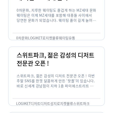
0차문화, 지루한 웨이팅도 즐겁게 하는 MZ세대 문화
웨이팅은 이제 MZ세대를 포함해 대중들 사이에서
당연한 문화가 되었습니다. 웨이팅 줄이 길게 늘어서
있는 곳은 지나가고 있는 사람들의 이목을 끌게 되고
자연스럽게 …
0차문화
LOGIKET
로지켓
물류
웨이팅
유통
스위트파크, 젊은 감성의 디저트
전문관 오픈 !
스위트파크, 젊은 감성의 디저트 전문관 오픈 ! 이번
주말 SNS를 한껏 달콤하게 만든 ‘핫플’이 있습니다.
바로 신세계 강남점이 지하 1층 파미에스트리트 분
수 광장에 새롭게 조성한 ‘스위트파크’입니다. 스위
트파크에서는 ‘국내 최초 …
LOGIKET
디저트
디저트성지
로지켓
물류
스위트파크