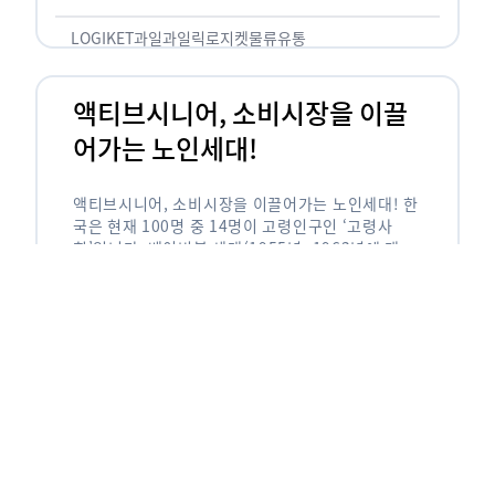
릭(중독되다)’을 합성한 신조어로 과일을 탕후루나
…
LOGIKET
과일
과일릭
로지켓
물류
유통
액티브시니어, 소비시장을 이끌
어가는 노인세대!
액티브시니어, 소비시장을 이끌어가는 노인세대! 한
국은 현재 100명 중 14명이 고령인구인 ‘고령사
회’입니다. 베이비붐 세대(1955년~1963년에 태어
난 인구)가 본격적으로 노인인구에 편입되며 2025
년이 되면 초고령사회에 진입할 것이라는 전망이 나
오고 있습니다. 하지만 사회가 늙어가는 …
LOGIKET
로지켓
물류
베이비붐세대
액티브시니어
유통
에이블리입점 시 알아야할 판매
유형! 파트너스 vs 셀러스
에이블리입점 시 알아야할 판매 유형! 파트너스 vs