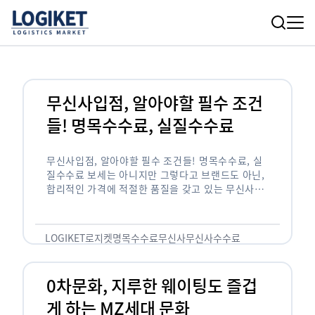
무신사입점, 알아야할 필수 조건
들! 명목수수료, 실질수수료
무신사입점, 알아야할 필수 조건들! 명목수수료, 실
질수수료 보세는 아니지만 그렇다고 브랜드도 아닌,
합리적인 가격에 적절한 품질을 갖고 있는 무신사!
한국의 유니클로라는 키워드를 갖고있는 무신사라는
플랫폼은 국내 최대 규모의 온라인 패션 …
LOGIKET
로지켓
명목수수료
무신사
무신사수수료
무신사입점
0차문화, 지루한 웨이팅도 즐겁
게 하는 MZ세대 문화