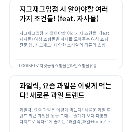
지그재그입점 시 알아야할 여러
가지 조건들! (feat. 자사몰)
지그재그입점 시 알아야할 여러가지 조건들! (feat.
자사몰) 여성 쇼핑몰을 하나로 모아주는 여성 쇼핑
전문 앱, 지그재그! 다양한 스타일의 의류와 쇼핑몰
을 한 눈에 볼 수 있다는 강점과 각종 프로모션/이벤
트 등을 …
LOGIKET
로지켓
물류
쇼핑몰
온라인쇼핑몰
유통
과일릭, 요즘 과일은 이렇게 먹는
다! 새로운 과일 트렌드
과일릭, 요즘 과일은 이렇게 먹는다! 새로운 과일 트
렌드 최근 과일을 원물 그대로 즐기기 보다 다양한
디저트로 색다르게 즐기는 ‘과일릭(과일+holic)’ 트
렌드가 확산되고 있습니다. ‘과일릭’은 ‘과일’과 ‘홀