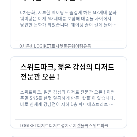
0차문화, 지루한 웨이팅도 즐겁게 하는 MZ세대 문화
웨이팅은 이제 MZ세대를 포함해 대중들 사이에서
당연한 문화가 되었습니다. 웨이팅 줄이 길게 늘어서
있는 곳은 지나가고 있는 사람들의 이목을 끌게 되고
자연스럽게 …
0차문화
LOGIKET
로지켓
물류
웨이팅
유통
스위트파크, 젊은 감성의 디저트
전문관 오픈 !
스위트파크, 젊은 감성의 디저트 전문관 오픈 ! 이번
주말 SNS를 한껏 달콤하게 만든 ‘핫플’이 있습니다.
바로 신세계 강남점이 지하 1층 파미에스트리트 분
수 광장에 새롭게 조성한 ‘스위트파크’입니다. 스위
트파크에서는 ‘국내 최초 …
LOGIKET
디저트
디저트성지
로지켓
물류
스위트파크