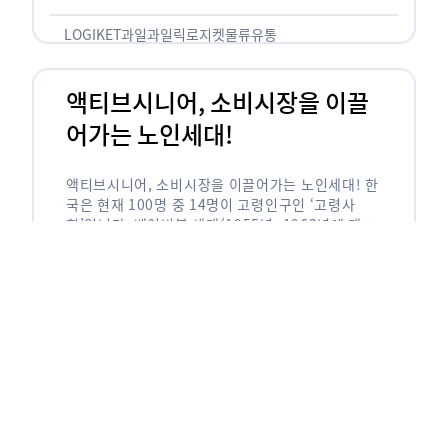
릭(중독되다)’을 합성한 신조어로 과일을 탕후루나
…
LOGIKET
과일
과일릭
로지켓
물류
유통
액티브시니어, 소비시장을 이끌
어가는 노인세대!
액티브시니어, 소비시장을 이끌어가는 노인세대! 한
국은 현재 100명 중 14명이 고령인구인 ‘고령사
회’입니다. 베이비붐 세대(1955년~1963년에 태어
난 인구)가 본격적으로 노인인구에 편입되며 2025
년이 되면 초고령사회에 진입할 것이라는 전망이 나
오고 있습니다. 하지만 사회가 늙어가는 …
LOGIKET
로지켓
물류
베이비붐세대
액티브시니어
유통
에이블리입점 시 알아야할 판매
유형! 파트너스 vs 셀러스
에이블리입점 시 알아야할 판매 유형! 파트너스 vs