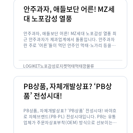
안주과자, 애들보단 어른! MZ세
대 노포감성 열풍
안주과자, 애들보단 어른! MZ세대 노포감성 열풍 최
근 안주과자가 제과업계에서 돌풍입니다. 안주과자
란 주로 ‘어른’들이 먹던 안주인 먹태·노가리 등을
과자로 만든 걸 말합니다. 이름처럼 안주로 먹는 용
도기도 합니다. 최근 농심 먹태깡 …
LOGIKET
노포감성
로지켓
먹태
먹태깡
물류
PB상품, 자체개발상표? ‘PB상
품’ 전성시대!
PB상품, 자체개발상표? ‘PB상품’ 전성시대! 바야흐
로 자체브랜드(PB·PL) 전성시대입니다. PB는 유통
업체가 주문자상표부착(OEM) 방식으로 선보이는
독자 브랜드 상품을 뜻합니다. 이제 PB는 국내외 할