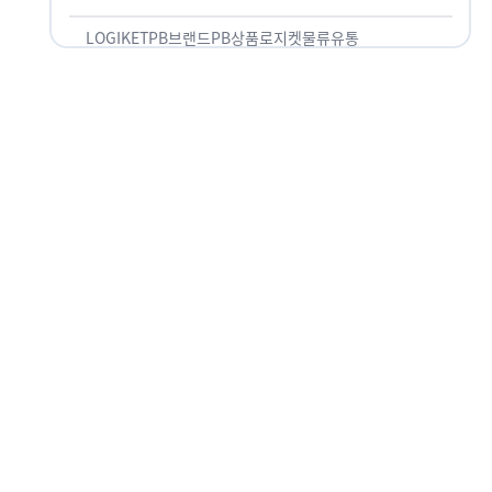
것 없이 유통산업의 핵심으로 성장했습니다. 특히 고
물가 시대와 맞물려 …
LOGIKET
PB브랜드
PB상품
로지켓
물류
유통
글로우서울, 감각있는 공간기획
자의 ‘핫플’ 비결
글로우서울, 감각있는 공간기획자의 ‘핫플’ 비결 서
울에는 숨겨진 보석과 같은 카페와 레스토랑이 많습
니다. 작은 가게가 도시의 얼굴을 바꾸기도 하고, 쇠
락한 지역을 부활시키기도 합니다. 이러한 잘나가는
오프라인 공간 뒤에는 항상 감각있는 …
LOGIKET
공간기획자
글로우서울
로지켓
물류
유통
픽코마, 만화 강국 일본 시장을
역이용하다!
픽코마, 만화 강국 일본 시장을 역이용하다! 만화 강