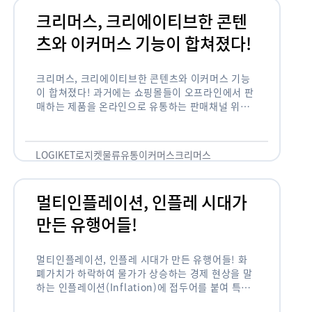
크리머스, 크리에이티브한 콘텐
츠와 이커머스 기능이 합쳐졌다!
크리머스, 크리에이티브한 콘텐츠와 이커머스 기능
이 합쳐졌다! 과거에는 쇼핑몰들이 오프라인에서 판
매하는 제품을 온라인으로 유통하는 판매채널 위주
의 역할이 강했다면, 최근에는 마켓이라는 인식을 넘
어 제품을 통해 소비자와 소통하고 즐거움을 전달하
는 콘텐츠 기반의 …
LOGIKET
로지켓
물류
유통
이커머스
크리머스
멀티인플레이션, 인플레 시대가
만든 유행어들!
멀티인플레이션, 인플레 시대가 만든 유행어들! 화
폐가치가 하락하여 물가가 상승하는 경제 현상을 말
하는 인플레이션(Inflation)에 접두어를 붙여 특정
현상의 인플레화를 의미하는 용어들이 최근 많이 사