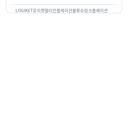
용되고 있습니다. 런치플레이션, 애그플레이션, 슈
링크플레이션, 그리드플레이션 등등. …
LOGIKET
로지켓
멀티인플레이션
물류
슈링크플레이션
유통
N잡러, 직업도 다다익선? N잡러
가 된 MZ세대!
N잡러, 직업도 다다익선? N잡러가 된 MZ세대! 임금
이 물가 상승률을 따라잡지 못하고 경기 침체 위기가
오면서 직장과 부업을 병행하는 ‘N잡러’ 가 등장했습
니다. 바야흐로 ‘N잡’ 시대입니다. 이는 불안정한 급
여와 갈수록 하락하는 …
LOGIKET
N잡
N잡러
로지켓
물류
부캐
헬시플레저, 건강과 즐거움을 위
해! 더 나은 삶은 위한 투자
헬시플레저, 건강과 즐거움을 위해! 더 나은 삶은 위