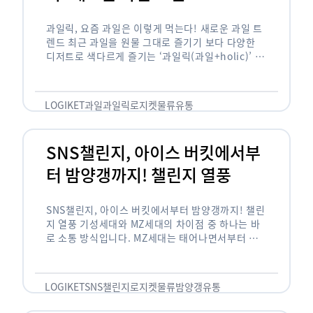
과일릭, 요즘 과일은 이렇게 먹는다! 새로운 과일 트
렌드 최근 과일을 원물 그대로 즐기기 보다 다양한
디저트로 색다르게 즐기는 ‘과일릭(과일+holic)’ 트
렌드가 확산되고 있습니다. ‘과일릭’은 ‘과일’과 ‘홀
릭(중독되다)’을 합성한 신조어로 과일을 탕후루나
…
LOGIKET
과일
과일릭
로지켓
물류
유통
SNS챌린지, 아이스 버킷에서부
터 밤양갱까지! 챌린지 열풍
SNS챌린지, 아이스 버킷에서부터 밤양갱까지! 챌린
지 열풍 기성세대와 MZ세대의 차이점 중 하나는 바
로 소통 방식입니다. MZ세대는 태어나면서부터 디
지털 기기를 사용한 일명 ‘디지털 네이티브(digital
native)’입니다. 디지털 기기에 친숙한 만큼 SNS에
도 능숙한 …
LOGIKET
SNS챌린지
로지켓
물류
밤양갱
유통