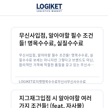
무신사입점, 알아야할 필수 조건
들! 명목수수료, 실질수수료
무신사입점, 알아야할 필수 조건들! 명목수수료, 실
질수수료 보세는 아니지만 그렇다고 브랜드도 아닌,
합리적인 가격에 적절한 품질을 갖고 있는 무신사!
한국의 유니클로라는 키워드를 갖고있는 무신사라는
플랫폼은 국내 최대 규모의 온라인 패션 …
LOGIKET
로지켓
명목수수료
무신사
무신사수수료
무신사입점
지그재그입점 시 알아야할 여러
가지 조건들! (feat. 자사몰)