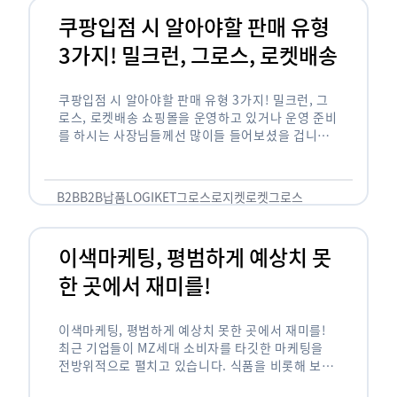
쿠팡입점 시 알아야할 판매 유형
3가지! 밀크런, 그로스, 로켓배송
쿠팡입점 시 알아야할 판매 유형 3가지! 밀크런, 그
로스, 로켓배송 쇼핑몰을 운영하고 있거나 운영 준비
를 하시는 사장님들께선 많이들 들어보셨을 겁니다.
네이버의 스마트 스토어, 카카오톡의 선물하기와 쿠
팡까지. 하지만 스마트 스토어와 카톡 …
B2B
B2B납품
LOGIKET
그로스
로지켓
로켓그로스
이색마케팅, 평범하게 예상치 못
한 곳에서 재미를!
이색마케팅, 평범하게 예상치 못한 곳에서 재미를!
최근 기업들이 MZ세대 소비자를 타깃한 마케팅을
전방위적으로 펼치고 있습니다. 식품을 비롯해 보수
적이라고 평가되는 건설, 금융업계까지 MZ세대는