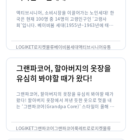
액티브시니어, 소비시장을 이끌어가는 노인세대! 한
국은 현재 100명 중 14명이 고령인구인 ‘고령사
회’입니다. 베이비붐 세대(1955년~1963년에 태어
난 인구)가 본격적으로 노인인구에 편입되며 2025
년이 되면 초고령사회에 진입할 것이라는 전망이 나
오고 있습니다. 하지만 사회가 늙어가는 …
LOGIKET
로지켓
물류
베이비붐세대
액티브시니어
유통
그랜파코어, 할아버지의 옷장을
유심히 봐야할 때가 왔다!
그랜파코어, 할아버지의 옷장을 유심히 봐야할 때가
왔다! 할아버지 옷장에서 꺼낸 듯한 옷으로 멋을 내
는 ‘그랜파코어(Grandpa Core)’ 스타일이 올해 패
션 트렌드의 키워드로 떠오르고 있습니다. 그랜파코
어는 오랫동안 시행착오를 겪으며 자신만의 스타일
을 …
LOGIKET
그랜파코어
그랜파코어룩
레트로
로지켓
물류