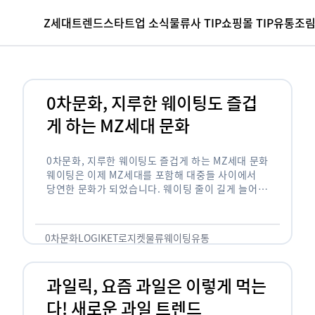
Z세대
트렌드
스타트업 소식
물류사 TIP
쇼핑몰 TIP
유통조
0차문화, 지루한 웨이팅도 즐겁
게 하는 MZ세대 문화
0차문화, 지루한 웨이팅도 즐겁게 하는 MZ세대 문화
웨이팅은 이제 MZ세대를 포함해 대중들 사이에서
당연한 문화가 되었습니다. 웨이팅 줄이 길게 늘어서
있는 곳은 지나가고 있는 사람들의 이목을 끌게 되고
자연스럽게 …
0차문화
LOGIKET
로지켓
물류
웨이팅
유통
과일릭, 요즘 과일은 이렇게 먹는
다! 새로운 과일 트렌드