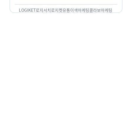
놓칠 수 없는 고객입니다. 이러한 이유로 대부분의
…
LOGIKET
로지서치
로지켓
유통
이색마케팅
콜라보마케팅
펀슈머, 재밌어야 팔린다! ‘가잼
비’ 마케팅 열풍
펀슈머, 재밌어야 팔린다! ‘가잼비’ 마케팅 열풍 경제
활동의 주축인 MZ세대를 겨냥한 기업들의 마케팅
전략이 날로 다양해지고 있습니다. 최근 몇 년 사이
20·30세대에서 가장 핫한 소비 트렌드로 자리 잡은
것은 일명 …
LOGIKET
가잼비
로지켓
물류
유통
트렌드
피처폰, Z세대의 Y2K 핫템 되다!
2000년대 초반 유행의 부활
피처폰, Z세대의 Y2K 핫템 되다! 2000년대 초반 유