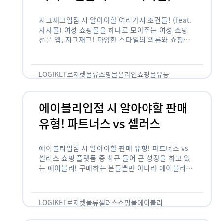
지그재그입점 시 알아야할 여러가지 조건들! (feat.
자사몰) 여성 쇼핑몰을 하나로 모아주는 여성 쇼핑
전문 앱, 지그재그! 다양한 스타일의 의류와 쇼핑몰
을 한 눈에 볼 수 있다는 강점과 각종 프로모션/이벤
트 등을 …
LOGIKET
로지켓
물류
쇼핑몰
온라인쇼핑몰
유통
에이블리입점 시 알아야할 판매
유형! 파트너스 vs 셀러스
에이블리입점 시 알아야할 판매 유형! 파트너스 vs
셀러스 쇼핑 플랫폼 중 최근 들어 큰 성장을 하고 있
는 에이블리! 구매하는 분들뿐만 아니라 에이블리에
서 판매를 준비하는 사업자들도 많아졌습니다. 에이
블리는 10~20대가 주 …
LOGIKET
로지켓
물류
셀러스
쇼핑몰
에이블리