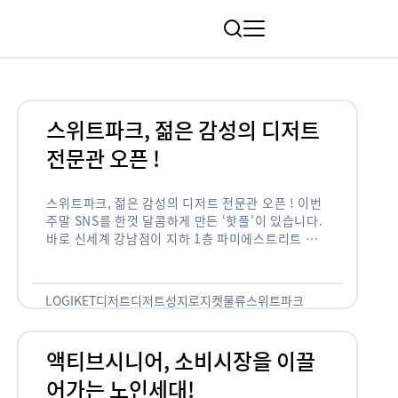
림
스위트파크, 젊은 감성의 디저트
전문관 오픈 !
스위트파크, 젊은 감성의 디저트 전문관 오픈 ! 이번
주말 SNS를 한껏 달콤하게 만든 ‘핫플’이 있습니다.
바로 신세계 강남점이 지하 1층 파미에스트리트 분
수 광장에 새롭게 조성한 ‘스위트파크’입니다. 스위
트파크에서는 ‘국내 최초 …
LOGIKET
디저트
디저트성지
로지켓
물류
스위트파크
액티브시니어, 소비시장을 이끌
어가는 노인세대!