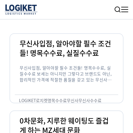
무신사입점, 알아야할 필수 조건
들! 명목수수료, 실질수수료
무신사입점, 알아야할 필수 조건들! 명목수수료, 실
질수수료 보세는 아니지만 그렇다고 브랜드도 아닌,
합리적인 가격에 적절한 품질을 갖고 있는 무신사!
한국의 유니클로라는 키워드를 갖고있는 무신사라는
플랫폼은 국내 최대 규모의 온라인 패션 …
LOGIKET
로지켓
명목수수료
무신사
무신사수수료
무신사입점
0차문화, 지루한 웨이팅도 즐겁
게 하는 MZ세대 문화