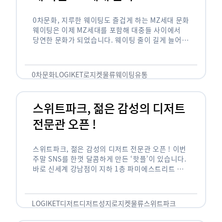
0차문화, 지루한 웨이팅도 즐겁게 하는 MZ세대 문화
웨이팅은 이제 MZ세대를 포함해 대중들 사이에서
당연한 문화가 되었습니다. 웨이팅 줄이 길게 늘어서
있는 곳은 지나가고 있는 사람들의 이목을 끌게 되고
자연스럽게 …
0차문화
LOGIKET
로지켓
물류
웨이팅
유통
스위트파크, 젊은 감성의 디저트
전문관 오픈 !
스위트파크, 젊은 감성의 디저트 전문관 오픈 ! 이번
주말 SNS를 한껏 달콤하게 만든 ‘핫플’이 있습니다.
바로 신세계 강남점이 지하 1층 파미에스트리트 분
수 광장에 새롭게 조성한 ‘스위트파크’입니다. 스위
트파크에서는 ‘국내 최초 …
LOGIKET
디저트
디저트성지
로지켓
물류
스위트파크