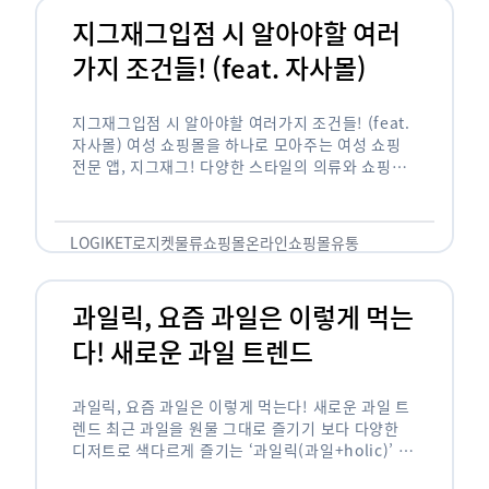
지그재그입점 시 알아야할 여러
가지 조건들! (feat. 자사몰)
지그재그입점 시 알아야할 여러가지 조건들! (feat.
자사몰) 여성 쇼핑몰을 하나로 모아주는 여성 쇼핑
전문 앱, 지그재그! 다양한 스타일의 의류와 쇼핑몰
을 한 눈에 볼 수 있다는 강점과 각종 프로모션/이벤
트 등을 …
LOGIKET
로지켓
물류
쇼핑몰
온라인쇼핑몰
유통
과일릭, 요즘 과일은 이렇게 먹는
다! 새로운 과일 트렌드
과일릭, 요즘 과일은 이렇게 먹는다! 새로운 과일 트
렌드 최근 과일을 원물 그대로 즐기기 보다 다양한
디저트로 색다르게 즐기는 ‘과일릭(과일+holic)’ 트
렌드가 확산되고 있습니다. ‘과일릭’은 ‘과일’과 ‘홀