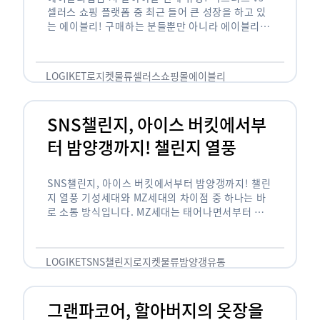
셀러스 쇼핑 플랫폼 중 최근 들어 큰 성장을 하고 있
는 에이블리! 구매하는 분들뿐만 아니라 에이블리에
서 판매를 준비하는 사업자들도 많아졌습니다. 에이
블리는 10~20대가 주 …
LOGIKET
로지켓
물류
셀러스
쇼핑몰
에이블리
SNS챌린지, 아이스 버킷에서부
터 밤양갱까지! 챌린지 열풍
SNS챌린지, 아이스 버킷에서부터 밤양갱까지! 챌린
지 열풍 기성세대와 MZ세대의 차이점 중 하나는 바
로 소통 방식입니다. MZ세대는 태어나면서부터 디
지털 기기를 사용한 일명 ‘디지털 네이티브(digital
native)’입니다. 디지털 기기에 친숙한 만큼 SNS에
도 능숙한 …
LOGIKET
SNS챌린지
로지켓
물류
밤양갱
유통
그랜파코어, 할아버지의 옷장을