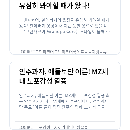
유심히 봐야할 때가 왔다!
그랜파코어, 할아버지의 옷장을 유심히 봐야할 때가
왔다! 할아버지 옷장에서 꺼낸 듯한 옷으로 멋을 내
는 ‘그랜파코어(Grandpa Core)’ 스타일이 올해 패
션 트렌드의 키워드로 떠오르고 있습니다. 그랜파코
어는 오랫동안 시행착오를 겪으며 자신만의 스타일
을 …
LOGIKET
그랜파코어
그랜파코어룩
레트로
로지켓
물류
안주과자, 애들보단 어른! MZ세
대 노포감성 열풍
안주과자, 애들보단 어른! MZ세대 노포감성 열풍 최
근 안주과자가 제과업계에서 돌풍입니다. 안주과자
란 주로 ‘어른’들이 먹던 안주인 먹태·노가리 등을
과자로 만든 걸 말합니다. 이름처럼 안주로 먹는 용
도기도 합니다. 최근 농심 먹태깡 …
LOGIKET
노포감성
로지켓
먹태
먹태깡
물류