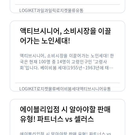
릭(중독되다)’을 합성한 신조어로 과일을 탕후루나
…
LOGIKET
과일
과일릭
로지켓
물류
유통
액티브시니어, 소비시장을 이끌
어가는 노인세대!
액티브시니어, 소비시장을 이끌어가는 노인세대! 한
국은 현재 100명 중 14명이 고령인구인 ‘고령사
회’입니다. 베이비붐 세대(1955년~1963년에 태어
난 인구)가 본격적으로 노인인구에 편입되며 2025
년이 되면 초고령사회에 진입할 것이라는 전망이 나
오고 있습니다. 하지만 사회가 늙어가는 …
LOGIKET
로지켓
물류
베이비붐세대
액티브시니어
유통
에이블리입점 시 알아야할 판매
유형! 파트너스 vs 셀러스
에이블리입점 시 알아야할 판매 유형! 파트너스 vs