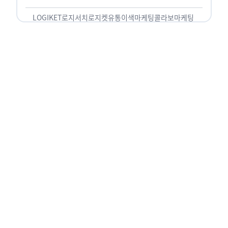
놓칠 수 없는 고객입니다. 이러한 이유로 대부분의
…
LOGIKET
로지서치
로지켓
유통
이색마케팅
콜라보마케팅
상호명: 주식회사 로지켓 사업자 등록번호: 880-86-01753 대표자:
통신판매업신고번호: 제2020-인천부평-2850호 정보책임자: 이
전화번호: 1800-5268 이메일: help@logiket.com
주소: 인천 미추홀구 석정로 229 (도화동, JST제물포스마트타운) 7
본 사이트에서 판매되는 서비스에 대한 모든 민원의 책임은 (주)로지켓이 
민원 담당자: 이정미 (1800-5268)
Copyright (c) Logiket. All rights reserved.