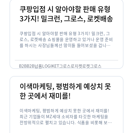
쿠팡입점 시 알아야할 판매 유형
3가지! 밀크런, 그로스, 로켓배송
쿠팡입점 시 알아야할 판매 유형 3가지! 밀크런, 그
로스, 로켓배송 쇼핑몰을 운영하고 있거나 운영 준비
를 하시는 사장님들께선 많이들 들어보셨을 겁니다.
네이버의 스마트 스토어, 카카오톡의 선물하기와 쿠
팡까지. 하지만 스마트 스토어와 카톡 …
B2B
B2B납품
LOGIKET
그로스
로지켓
로켓그로스
이색마케팅, 평범하게 예상치 못
한 곳에서 재미를!
이색마케팅, 평범하게 예상치 못한 곳에서 재미를!
최근 기업들이 MZ세대 소비자를 타깃한 마케팅을
전방위적으로 펼치고 있습니다. 식품을 비롯해 보수
적이라고 평가되는 건설, 금융업계까지 MZ세대는