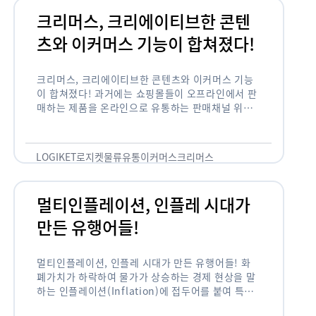
크리머스, 크리에이티브한 콘텐
츠와 이커머스 기능이 합쳐졌다!
크리머스, 크리에이티브한 콘텐츠와 이커머스 기능
이 합쳐졌다! 과거에는 쇼핑몰들이 오프라인에서 판
매하는 제품을 온라인으로 유통하는 판매채널 위주
의 역할이 강했다면, 최근에는 마켓이라는 인식을 넘
어 제품을 통해 소비자와 소통하고 즐거움을 전달하
는 콘텐츠 기반의 …
LOGIKET
로지켓
물류
유통
이커머스
크리머스
멀티인플레이션, 인플레 시대가
만든 유행어들!
멀티인플레이션, 인플레 시대가 만든 유행어들! 화
폐가치가 하락하여 물가가 상승하는 경제 현상을 말
하는 인플레이션(Inflation)에 접두어를 붙여 특정
현상의 인플레화를 의미하는 용어들이 최근 많이 사