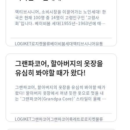
액티브시니어, 소비시장을 이끌어가는 노인세대! 한
국은 현재 100명 중 14명이 고령인구인 ‘고령사
회’입니다. 베이비붐 세대(1955년~1963년에 태어
난 인구)가 본격적으로 노인인구에 편입되며 2025
년이 되면 초고령사회에 진입할 것이라는 전망이 나
오고 있습니다. 하지만 사회가 늙어가는 …
LOGIKET
로지켓
물류
베이비붐세대
액티브시니어
유통
그랜파코어, 할아버지의 옷장을
유심히 봐야할 때가 왔다!
그랜파코어, 할아버지의 옷장을 유심히 봐야할 때가
왔다! 할아버지 옷장에서 꺼낸 듯한 옷으로 멋을 내
는 ‘그랜파코어(Grandpa Core)’ 스타일이 올해 패
션 트렌드의 키워드로 떠오르고 있습니다. 그랜파코
어는 오랫동안 시행착오를 겪으며 자신만의 스타일
을 …
LOGIKET
그랜파코어
그랜파코어룩
레트로
로지켓
물류