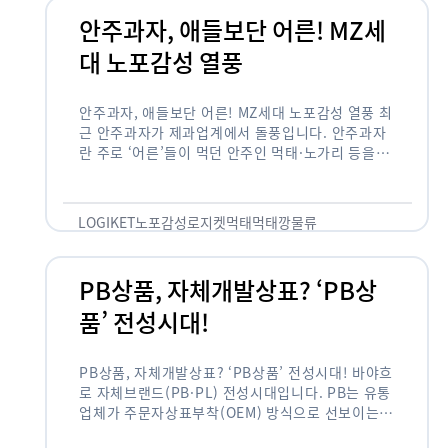
안주과자, 애들보단 어른! MZ세
대 노포감성 열풍
안주과자, 애들보단 어른! MZ세대 노포감성 열풍 최
근 안주과자가 제과업계에서 돌풍입니다. 안주과자
란 주로 ‘어른’들이 먹던 안주인 먹태·노가리 등을
과자로 만든 걸 말합니다. 이름처럼 안주로 먹는 용
도기도 합니다. 최근 농심 먹태깡 …
LOGIKET
노포감성
로지켓
먹태
먹태깡
물류
PB상품, 자체개발상표? ‘PB상
품’ 전성시대!
PB상품, 자체개발상표? ‘PB상품’ 전성시대! 바야흐
로 자체브랜드(PB·PL) 전성시대입니다. PB는 유통
업체가 주문자상표부착(OEM) 방식으로 선보이는
독자 브랜드 상품을 뜻합니다. 이제 PB는 국내외 할