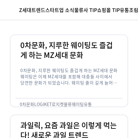
Z세대
트렌드
스타트업 소식
물류사 TIP
쇼핑몰 TIP
유통조
0차문화, 지루한 웨이팅도 즐겁
게 하는 MZ세대 문화
0차문화, 지루한 웨이팅도 즐겁게 하는 MZ세대 문화
웨이팅은 이제 MZ세대를 포함해 대중들 사이에서
당연한 문화가 되었습니다. 웨이팅 줄이 길게 늘어서
있는 곳은 지나가고 있는 사람들의 이목을 끌게 되고
자연스럽게 …
0차문화
LOGIKET
로지켓
물류
웨이팅
유통
과일릭, 요즘 과일은 이렇게 먹는
다! 새로운 과일 트렌드