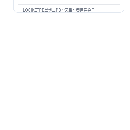
것 없이 유통산업의 핵심으로 성장했습니다. 특히 고
물가 시대와 맞물려 …
LOGIKET
PB브랜드
PB상품
로지켓
물류
유통