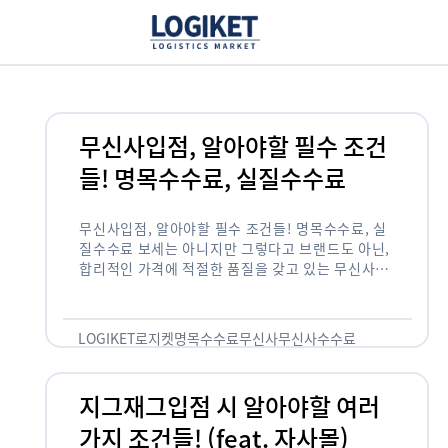
무신사입점, 알아야할 필수 조건
들! 명목수수료, 실질수수료
무신사입점, 알아야할 필수 조건들! 명목수수료, 실
질수수료 보세는 아니지만 그렇다고 브랜드도 아닌,
합리적인 가격에 적절한 품질을 갖고 있는 무신사!
한국의 유니클로라는 키워드를 갖고있는 무신사라는
플랫폼은 국내 최대 규모의 온라인 패션 …
LOGIKET
로지켓
명목수수료
무신사
무신사수수료
무신사입점
지그재그입점 시 알아야할 여러
가지 조건들! (feat. 자사몰)