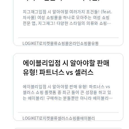
지그재그입점 시 알아야할 여러가지 조건들! (feat.
자사몰) 여성 쇼핑몰을 하나로 모아주는 여성 쇼핑
전문 앱, 지그재그! 다양한 스타일의 의류와 쇼핑몰
을 한 눈에 볼 수 있다는 강점과 각종 프로모션/이벤
트 등을 …
LOGIKET
로지켓
물류
쇼핑몰
온라인쇼핑몰
유통
에이블리입점 시 알아야할 판매
유형! 파트너스 vs 셀러스
에이블리입점 시 알아야할 판매 유형! 파트너스 vs
셀러스 쇼핑 플랫폼 중 최근 들어 큰 성장을 하고 있
는 에이블리! 구매하는 분들뿐만 아니라 에이블리에
서 판매를 준비하는 사업자들도 많아졌습니다. 에이
블리는 10~20대가 주 …
LOGIKET
로지켓
물류
셀러스
쇼핑몰
에이블리