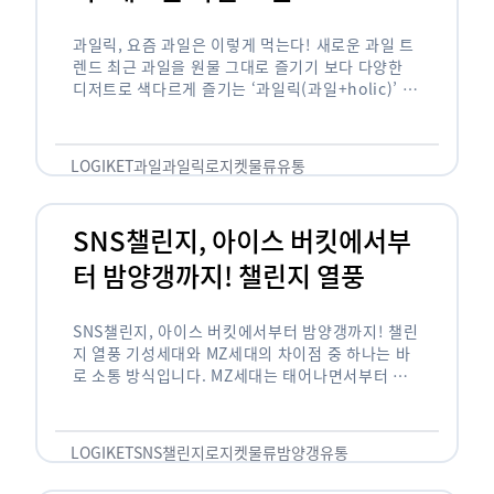
과일릭, 요즘 과일은 이렇게 먹는다! 새로운 과일 트
렌드 최근 과일을 원물 그대로 즐기기 보다 다양한
디저트로 색다르게 즐기는 ‘과일릭(과일+holic)’ 트
렌드가 확산되고 있습니다. ‘과일릭’은 ‘과일’과 ‘홀
릭(중독되다)’을 합성한 신조어로 과일을 탕후루나
…
LOGIKET
과일
과일릭
로지켓
물류
유통
SNS챌린지, 아이스 버킷에서부
터 밤양갱까지! 챌린지 열풍
SNS챌린지, 아이스 버킷에서부터 밤양갱까지! 챌린
지 열풍 기성세대와 MZ세대의 차이점 중 하나는 바
로 소통 방식입니다. MZ세대는 태어나면서부터 디
지털 기기를 사용한 일명 ‘디지털 네이티브(digital
native)’입니다. 디지털 기기에 친숙한 만큼 SNS에
도 능숙한 …
LOGIKET
SNS챌린지
로지켓
물류
밤양갱
유통