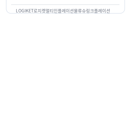
용되고 있습니다. 런치플레이션, 애그플레이션, 슈
링크플레이션, 그리드플레이션 등등. …
LOGIKET
로지켓
멀티인플레이션
물류
슈링크플레이션
유통
 손양덕
정미
층
합니다.