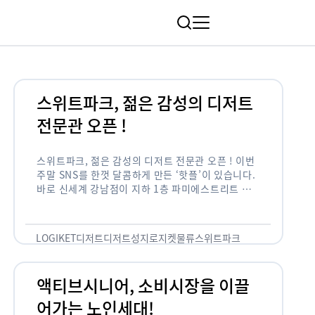
림
스위트파크, 젊은 감성의 디저트
전문관 오픈 !
스위트파크, 젊은 감성의 디저트 전문관 오픈 ! 이번
주말 SNS를 한껏 달콤하게 만든 ‘핫플’이 있습니다.
바로 신세계 강남점이 지하 1층 파미에스트리트 분
수 광장에 새롭게 조성한 ‘스위트파크’입니다. 스위
트파크에서는 ‘국내 최초 …
LOGIKET
디저트
디저트성지
로지켓
물류
스위트파크
액티브시니어, 소비시장을 이끌
어가는 노인세대!