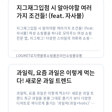
지그재그입점 시 알아야할 여러
가지 조건들! (feat. 자사몰)
지그재그입점 시 알아야할 여러가지 조건들! (feat.
자사몰) 여성 쇼핑몰을 하나로 모아주는 여성 쇼핑
전문 앱, 지그재그! 다양한 스타일의 의류와 쇼핑몰
을 한 눈에 볼 수 있다는 강점과 각종 프로모션/이벤
트 등을 …
LOGIKET
로지켓
물류
쇼핑몰
온라인쇼핑몰
유통
과일릭, 요즘 과일은 이렇게 먹는
다! 새로운 과일 트렌드
과일릭, 요즘 과일은 이렇게 먹는다! 새로운 과일 트
렌드 최근 과일을 원물 그대로 즐기기 보다 다양한
디저트로 색다르게 즐기는 ‘과일릭(과일+holic)’ 트
렌드가 확산되고 있습니다. ‘과일릭’은 ‘과일’과 ‘홀