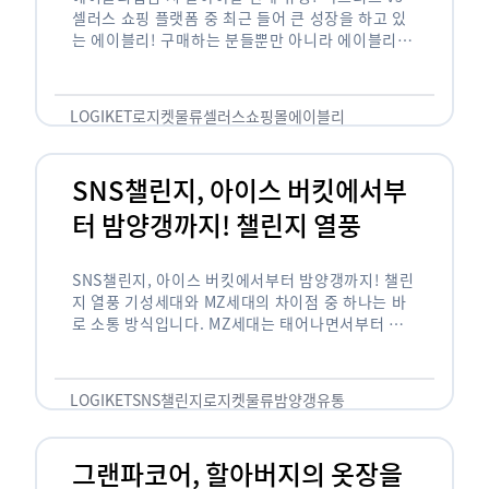
셀러스 쇼핑 플랫폼 중 최근 들어 큰 성장을 하고 있
는 에이블리! 구매하는 분들뿐만 아니라 에이블리에
서 판매를 준비하는 사업자들도 많아졌습니다. 에이
블리는 10~20대가 주 …
LOGIKET
로지켓
물류
셀러스
쇼핑몰
에이블리
SNS챌린지, 아이스 버킷에서부
터 밤양갱까지! 챌린지 열풍
SNS챌린지, 아이스 버킷에서부터 밤양갱까지! 챌린
지 열풍 기성세대와 MZ세대의 차이점 중 하나는 바
로 소통 방식입니다. MZ세대는 태어나면서부터 디
지털 기기를 사용한 일명 ‘디지털 네이티브(digital
native)’입니다. 디지털 기기에 친숙한 만큼 SNS에
도 능숙한 …
LOGIKET
SNS챌린지
로지켓
물류
밤양갱
유통
그랜파코어, 할아버지의 옷장을