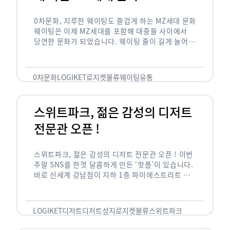
0차문화, 지루한 웨이팅도 즐겁게 하는 MZ세대 문화
웨이팅은 이제 MZ세대를 포함해 대중들 사이에서
당연한 문화가 되었습니다. 웨이팅 줄이 길게 늘어서
있는 곳은 지나가고 있는 사람들의 이목을 끌게 되고
자연스럽게 …
0차문화
LOGIKET
로지켓
물류
웨이팅
유통
스위트파크, 젊은 감성의 디저트
전문관 오픈 !
스위트파크, 젊은 감성의 디저트 전문관 오픈 ! 이번
주말 SNS를 한껏 달콤하게 만든 ‘핫플’이 있습니다.
바로 신세계 강남점이 지하 1층 파미에스트리트 분
수 광장에 새롭게 조성한 ‘스위트파크’입니다. 스위
트파크에서는 ‘국내 최초 …
LOGIKET
디저트
디저트성지
로지켓
물류
스위트파크