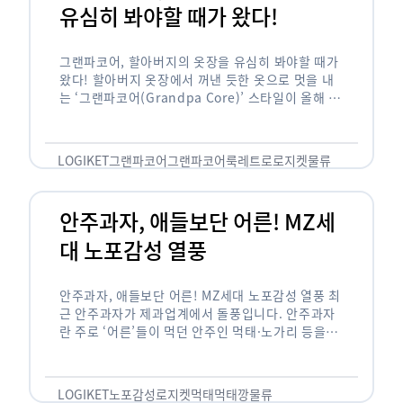
유심히 봐야할 때가 왔다!
그랜파코어, 할아버지의 옷장을 유심히 봐야할 때가
왔다! 할아버지 옷장에서 꺼낸 듯한 옷으로 멋을 내
는 ‘그랜파코어(Grandpa Core)’ 스타일이 올해 패
션 트렌드의 키워드로 떠오르고 있습니다. 그랜파코
어는 오랫동안 시행착오를 겪으며 자신만의 스타일
을 …
LOGIKET
그랜파코어
그랜파코어룩
레트로
로지켓
물류
안주과자, 애들보단 어른! MZ세
대 노포감성 열풍
안주과자, 애들보단 어른! MZ세대 노포감성 열풍 최
근 안주과자가 제과업계에서 돌풍입니다. 안주과자
란 주로 ‘어른’들이 먹던 안주인 먹태·노가리 등을
과자로 만든 걸 말합니다. 이름처럼 안주로 먹는 용
도기도 합니다. 최근 농심 먹태깡 …
LOGIKET
노포감성
로지켓
먹태
먹태깡
물류