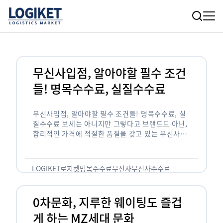
무신사입점, 알아야할 필수 조건
들! 명목수수료, 실질수수료
무신사입점, 알아야할 필수 조건들! 명목수수료, 실
질수수료 보세는 아니지만 그렇다고 브랜드도 아닌,
합리적인 가격에 적절한 품질을 갖고 있는 무신사!
한국의 유니클로라는 키워드를 갖고있는 무신사라는
플랫폼은 국내 최대 규모의 온라인 패션 …
LOGIKET
로지켓
명목수수료
무신사
무신사수수료
무신사입점
0차문화, 지루한 웨이팅도 즐겁
게 하는 MZ세대 문화