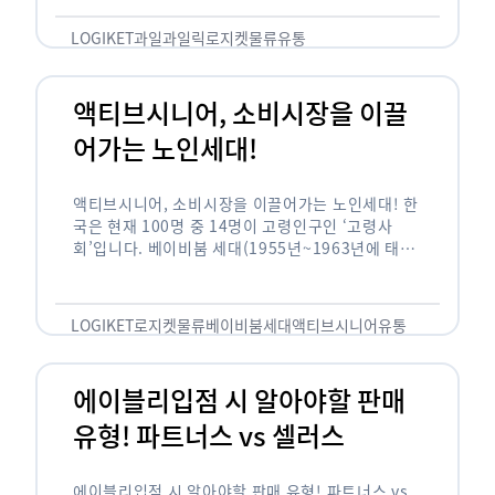
릭(중독되다)’을 합성한 신조어로 과일을 탕후루나
…
LOGIKET
과일
과일릭
로지켓
물류
유통
액티브시니어, 소비시장을 이끌
어가는 노인세대!
액티브시니어, 소비시장을 이끌어가는 노인세대! 한
국은 현재 100명 중 14명이 고령인구인 ‘고령사
회’입니다. 베이비붐 세대(1955년~1963년에 태어
난 인구)가 본격적으로 노인인구에 편입되며 2025
년이 되면 초고령사회에 진입할 것이라는 전망이 나
오고 있습니다. 하지만 사회가 늙어가는 …
LOGIKET
로지켓
물류
베이비붐세대
액티브시니어
유통
에이블리입점 시 알아야할 판매
유형! 파트너스 vs 셀러스
에이블리입점 시 알아야할 판매 유형! 파트너스 vs