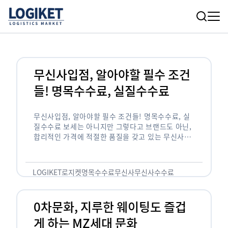
무신사입점, 알아야할 필수 조건
들! 명목수수료, 실질수수료
무신사입점, 알아야할 필수 조건들! 명목수수료, 실
질수수료 보세는 아니지만 그렇다고 브랜드도 아닌,
합리적인 가격에 적절한 품질을 갖고 있는 무신사!
한국의 유니클로라는 키워드를 갖고있는 무신사라는
플랫폼은 국내 최대 규모의 온라인 패션 …
LOGIKET
로지켓
명목수수료
무신사
무신사수수료
무신사입점
0차문화, 지루한 웨이팅도 즐겁
게 하는 MZ세대 문화