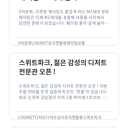
0차문화, 지루한 웨이팅도 즐겁게 하는 MZ세대 문화
웨이팅은 이제 MZ세대를 포함해 대중들 사이에서
당연한 문화가 되었습니다. 웨이팅 줄이 길게 늘어서
있는 곳은 지나가고 있는 사람들의 이목을 끌게 되고
자연스럽게 …
0차문화
LOGIKET
로지켓
물류
웨이팅
유통
스위트파크, 젊은 감성의 디저트
전문관 오픈 !
스위트파크, 젊은 감성의 디저트 전문관 오픈 ! 이번
주말 SNS를 한껏 달콤하게 만든 ‘핫플’이 있습니다.
바로 신세계 강남점이 지하 1층 파미에스트리트 분
수 광장에 새롭게 조성한 ‘스위트파크’입니다. 스위
트파크에서는 ‘국내 최초 …
LOGIKET
디저트
디저트성지
로지켓
물류
스위트파크