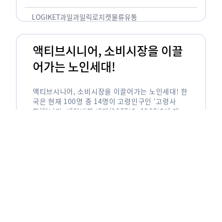
릭(중독되다)’을 합성한 신조어로 과일을 탕후루나
…
LOGIKET
과일
과일릭
로지켓
물류
유통
액티브시니어, 소비시장을 이끌
어가는 노인세대!
액티브시니어, 소비시장을 이끌어가는 노인세대! 한
국은 현재 100명 중 14명이 고령인구인 ‘고령사
회’입니다. 베이비붐 세대(1955년~1963년에 태어
난 인구)가 본격적으로 노인인구에 편입되며 2025
년이 되면 초고령사회에 진입할 것이라는 전망이 나
오고 있습니다. 하지만 사회가 늙어가는 …
LOGIKET
로지켓
물류
베이비붐세대
액티브시니어
유통
에이블리입점 시 알아야할 판매
유형! 파트너스 vs 셀러스
에이블리입점 시 알아야할 판매 유형! 파트너스 vs