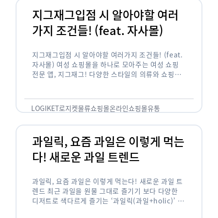
지그재그입점 시 알아야할 여러
가지 조건들! (feat. 자사몰)
지그재그입점 시 알아야할 여러가지 조건들! (feat.
자사몰) 여성 쇼핑몰을 하나로 모아주는 여성 쇼핑
전문 앱, 지그재그! 다양한 스타일의 의류와 쇼핑몰
을 한 눈에 볼 수 있다는 강점과 각종 프로모션/이벤
트 등을 …
LOGIKET
로지켓
물류
쇼핑몰
온라인쇼핑몰
유통
과일릭, 요즘 과일은 이렇게 먹는
다! 새로운 과일 트렌드
과일릭, 요즘 과일은 이렇게 먹는다! 새로운 과일 트
렌드 최근 과일을 원물 그대로 즐기기 보다 다양한
디저트로 색다르게 즐기는 ‘과일릭(과일+holic)’ 트
렌드가 확산되고 있습니다. ‘과일릭’은 ‘과일’과 ‘홀