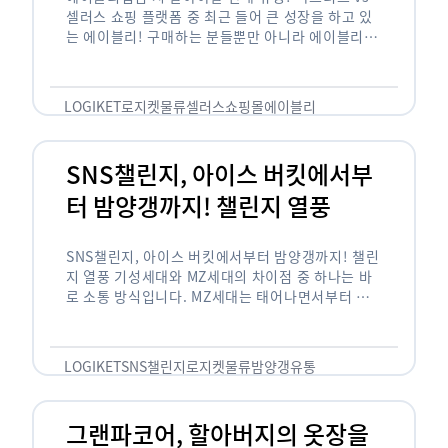
셀러스 쇼핑 플랫폼 중 최근 들어 큰 성장을 하고 있
는 에이블리! 구매하는 분들뿐만 아니라 에이블리에
서 판매를 준비하는 사업자들도 많아졌습니다. 에이
블리는 10~20대가 주 …
LOGIKET
로지켓
물류
셀러스
쇼핑몰
에이블리
SNS챌린지, 아이스 버킷에서부
터 밤양갱까지! 챌린지 열풍
SNS챌린지, 아이스 버킷에서부터 밤양갱까지! 챌린
지 열풍 기성세대와 MZ세대의 차이점 중 하나는 바
로 소통 방식입니다. MZ세대는 태어나면서부터 디
지털 기기를 사용한 일명 ‘디지털 네이티브(digital
native)’입니다. 디지털 기기에 친숙한 만큼 SNS에
도 능숙한 …
LOGIKET
SNS챌린지
로지켓
물류
밤양갱
유통
그랜파코어, 할아버지의 옷장을