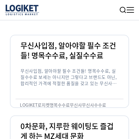
무신사입점, 알아야할 필수 조건
들! 명목수수료, 실질수수료
무신사입점, 알아야할 필수 조건들! 명목수수료, 실
질수수료 보세는 아니지만 그렇다고 브랜드도 아닌,
합리적인 가격에 적절한 품질을 갖고 있는 무신사!
한국의 유니클로라는 키워드를 갖고있는 무신사라는
플랫폼은 국내 최대 규모의 온라인 패션 …
LOGIKET
로지켓
명목수수료
무신사
무신사수수료
무신사입점
0차문화, 지루한 웨이팅도 즐겁
게 하는 MZ세대 문화