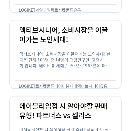
릭(중독되다)’을 합성한 신조어로 과일을 탕후루나
…
LOGIKET
과일
과일릭
로지켓
물류
유통
액티브시니어, 소비시장을 이끌
어가는 노인세대!
액티브시니어, 소비시장을 이끌어가는 노인세대! 한
국은 현재 100명 중 14명이 고령인구인 ‘고령사
회’입니다. 베이비붐 세대(1955년~1963년에 태어
난 인구)가 본격적으로 노인인구에 편입되며 2025
년이 되면 초고령사회에 진입할 것이라는 전망이 나
오고 있습니다. 하지만 사회가 늙어가는 …
LOGIKET
로지켓
물류
베이비붐세대
액티브시니어
유통
에이블리입점 시 알아야할 판매
유형! 파트너스 vs 셀러스
에이블리입점 시 알아야할 판매 유형! 파트너스 vs