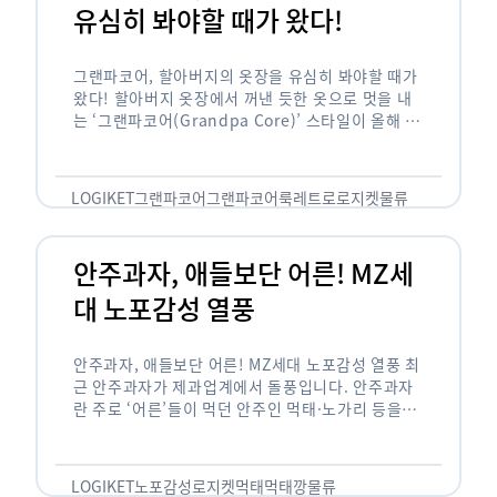
유심히 봐야할 때가 왔다!
그랜파코어, 할아버지의 옷장을 유심히 봐야할 때가
왔다! 할아버지 옷장에서 꺼낸 듯한 옷으로 멋을 내
는 ‘그랜파코어(Grandpa Core)’ 스타일이 올해 패
션 트렌드의 키워드로 떠오르고 있습니다. 그랜파코
어는 오랫동안 시행착오를 겪으며 자신만의 스타일
을 …
LOGIKET
그랜파코어
그랜파코어룩
레트로
로지켓
물류
안주과자, 애들보단 어른! MZ세
대 노포감성 열풍
안주과자, 애들보단 어른! MZ세대 노포감성 열풍 최
근 안주과자가 제과업계에서 돌풍입니다. 안주과자
란 주로 ‘어른’들이 먹던 안주인 먹태·노가리 등을
과자로 만든 걸 말합니다. 이름처럼 안주로 먹는 용
도기도 합니다. 최근 농심 먹태깡 …
LOGIKET
노포감성
로지켓
먹태
먹태깡
물류