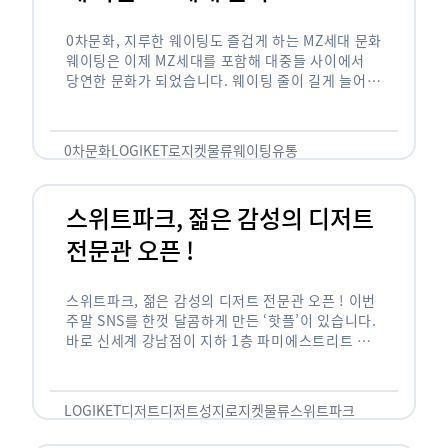
0차문화, 지루한 웨이팅도 즐겁게 하는 MZ세대 문화
웨이팅은 이제 MZ세대를 포함해 대중들 사이에서
당연한 문화가 되었습니다. 웨이팅 줄이 길게 늘어서
있는 곳은 지나가고 있는 사람들의 이목을 끌게 되고
자연스럽게 …
0차문화
LOGIKET
로지켓
물류
웨이팅
유통
스위트파크, 젊은 감성의 디저트
전문관 오픈 !
스위트파크, 젊은 감성의 디저트 전문관 오픈 ! 이번
주말 SNS를 한껏 달콤하게 만든 ‘핫플’이 있습니다.
바로 신세계 강남점이 지하 1층 파미에스트리트 분
수 광장에 새롭게 조성한 ‘스위트파크’입니다. 스위
트파크에서는 ‘국내 최초 …
LOGIKET
디저트
디저트성지
로지켓
물류
스위트파크