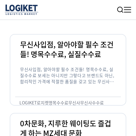
무신사입점, 알아야할 필수 조건
들! 명목수수료, 실질수수료
무신사입점, 알아야할 필수 조건들! 명목수수료, 실
질수수료 보세는 아니지만 그렇다고 브랜드도 아닌,
합리적인 가격에 적절한 품질을 갖고 있는 무신사!
한국의 유니클로라는 키워드를 갖고있는 무신사라는
플랫폼은 국내 최대 규모의 온라인 패션 …
LOGIKET
로지켓
명목수수료
무신사
무신사수수료
무신사입점
0차문화, 지루한 웨이팅도 즐겁
게 하는 MZ세대 문화