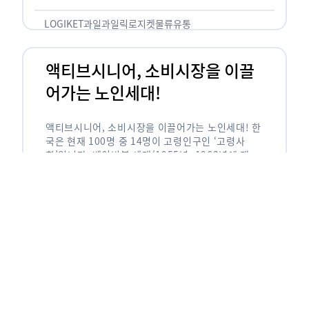
릭(중독되다)’을 합성한 신조어로 과일을 탕후루나
…
LOGIKET
과일
과일릭
로지켓
물류
유통
액티브시니어, 소비시장을 이끌
어가는 노인세대!
액티브시니어, 소비시장을 이끌어가는 노인세대! 한
국은 현재 100명 중 14명이 고령인구인 ‘고령사
회’입니다. 베이비붐 세대(1955년~1963년에 태어
난 인구)가 본격적으로 노인인구에 편입되며 2025
년이 되면 초고령사회에 진입할 것이라는 전망이 나
오고 있습니다. 하지만 사회가 늙어가는 …
LOGIKET
로지켓
물류
베이비붐세대
액티브시니어
유통
에이블리입점 시 알아야할 판매
유형! 파트너스 vs 셀러스
에이블리입점 시 알아야할 판매 유형! 파트너스 vs