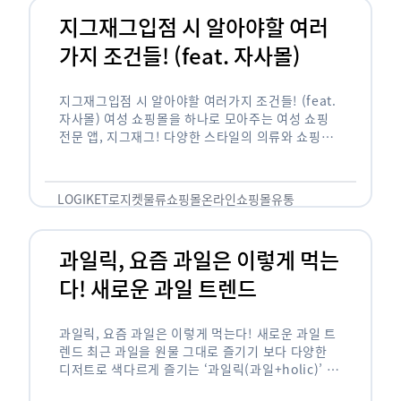
지그재그입점 시 알아야할 여러
가지 조건들! (feat. 자사몰)
지그재그입점 시 알아야할 여러가지 조건들! (feat.
자사몰) 여성 쇼핑몰을 하나로 모아주는 여성 쇼핑
전문 앱, 지그재그! 다양한 스타일의 의류와 쇼핑몰
을 한 눈에 볼 수 있다는 강점과 각종 프로모션/이벤
트 등을 …
LOGIKET
로지켓
물류
쇼핑몰
온라인쇼핑몰
유통
과일릭, 요즘 과일은 이렇게 먹는
다! 새로운 과일 트렌드
과일릭, 요즘 과일은 이렇게 먹는다! 새로운 과일 트
렌드 최근 과일을 원물 그대로 즐기기 보다 다양한
디저트로 색다르게 즐기는 ‘과일릭(과일+holic)’ 트
렌드가 확산되고 있습니다. ‘과일릭’은 ‘과일’과 ‘홀