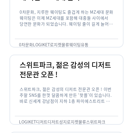
0차문화, 지루한 웨이팅도 즐겁게 하는 MZ세대 문화
웨이팅은 이제 MZ세대를 포함해 대중들 사이에서
당연한 문화가 되었습니다. 웨이팅 줄이 길게 늘어서
있는 곳은 지나가고 있는 사람들의 이목을 끌게 되고
자연스럽게 …
0차문화
LOGIKET
로지켓
물류
웨이팅
유통
스위트파크, 젊은 감성의 디저트
전문관 오픈 !
스위트파크, 젊은 감성의 디저트 전문관 오픈 ! 이번
주말 SNS를 한껏 달콤하게 만든 ‘핫플’이 있습니다.
바로 신세계 강남점이 지하 1층 파미에스트리트 분
수 광장에 새롭게 조성한 ‘스위트파크’입니다. 스위
트파크에서는 ‘국내 최초 …
LOGIKET
디저트
디저트성지
로지켓
물류
스위트파크