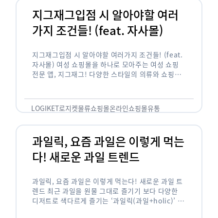
지그재그입점 시 알아야할 여러
가지 조건들! (feat. 자사몰)
지그재그입점 시 알아야할 여러가지 조건들! (feat.
자사몰) 여성 쇼핑몰을 하나로 모아주는 여성 쇼핑
전문 앱, 지그재그! 다양한 스타일의 의류와 쇼핑몰
을 한 눈에 볼 수 있다는 강점과 각종 프로모션/이벤
트 등을 …
LOGIKET
로지켓
물류
쇼핑몰
온라인쇼핑몰
유통
과일릭, 요즘 과일은 이렇게 먹는
다! 새로운 과일 트렌드
과일릭, 요즘 과일은 이렇게 먹는다! 새로운 과일 트
렌드 최근 과일을 원물 그대로 즐기기 보다 다양한
디저트로 색다르게 즐기는 ‘과일릭(과일+holic)’ 트
렌드가 확산되고 있습니다. ‘과일릭’은 ‘과일’과 ‘홀