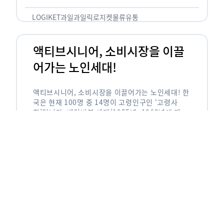
릭(중독되다)’을 합성한 신조어로 과일을 탕후루나
…
LOGIKET
과일
과일릭
로지켓
물류
유통
액티브시니어, 소비시장을 이끌
어가는 노인세대!
액티브시니어, 소비시장을 이끌어가는 노인세대! 한
국은 현재 100명 중 14명이 고령인구인 ‘고령사
회’입니다. 베이비붐 세대(1955년~1963년에 태어
난 인구)가 본격적으로 노인인구에 편입되며 2025
년이 되면 초고령사회에 진입할 것이라는 전망이 나
오고 있습니다. 하지만 사회가 늙어가는 …
LOGIKET
로지켓
물류
베이비붐세대
액티브시니어
유통
에이블리입점 시 알아야할 판매
유형! 파트너스 vs 셀러스
에이블리입점 시 알아야할 판매 유형! 파트너스 vs