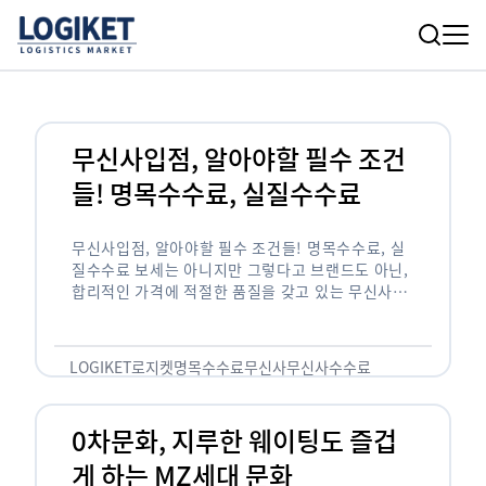
무신사입점, 알아야할 필수 조건
들! 명목수수료, 실질수수료
무신사입점, 알아야할 필수 조건들! 명목수수료, 실
질수수료 보세는 아니지만 그렇다고 브랜드도 아닌,
합리적인 가격에 적절한 품질을 갖고 있는 무신사!
한국의 유니클로라는 키워드를 갖고있는 무신사라는
플랫폼은 국내 최대 규모의 온라인 패션 …
LOGIKET
로지켓
명목수수료
무신사
무신사수수료
무신사입점
0차문화, 지루한 웨이팅도 즐겁
게 하는 MZ세대 문화