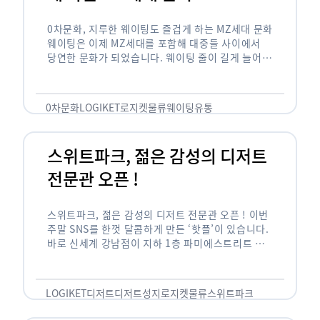
0차문화, 지루한 웨이팅도 즐겁게 하는 MZ세대 문화
웨이팅은 이제 MZ세대를 포함해 대중들 사이에서
당연한 문화가 되었습니다. 웨이팅 줄이 길게 늘어서
있는 곳은 지나가고 있는 사람들의 이목을 끌게 되고
자연스럽게 …
0차문화
LOGIKET
로지켓
물류
웨이팅
유통
스위트파크, 젊은 감성의 디저트
전문관 오픈 !
스위트파크, 젊은 감성의 디저트 전문관 오픈 ! 이번
주말 SNS를 한껏 달콤하게 만든 ‘핫플’이 있습니다.
바로 신세계 강남점이 지하 1층 파미에스트리트 분
수 광장에 새롭게 조성한 ‘스위트파크’입니다. 스위
트파크에서는 ‘국내 최초 …
LOGIKET
디저트
디저트성지
로지켓
물류
스위트파크