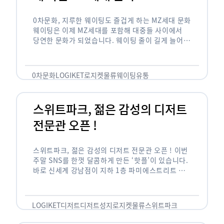
0차문화, 지루한 웨이팅도 즐겁게 하는 MZ세대 문화
웨이팅은 이제 MZ세대를 포함해 대중들 사이에서
당연한 문화가 되었습니다. 웨이팅 줄이 길게 늘어서
있는 곳은 지나가고 있는 사람들의 이목을 끌게 되고
자연스럽게 …
0차문화
LOGIKET
로지켓
물류
웨이팅
유통
스위트파크, 젊은 감성의 디저트
전문관 오픈 !
스위트파크, 젊은 감성의 디저트 전문관 오픈 ! 이번
주말 SNS를 한껏 달콤하게 만든 ‘핫플’이 있습니다.
바로 신세계 강남점이 지하 1층 파미에스트리트 분
수 광장에 새롭게 조성한 ‘스위트파크’입니다. 스위
트파크에서는 ‘국내 최초 …
LOGIKET
디저트
디저트성지
로지켓
물류
스위트파크