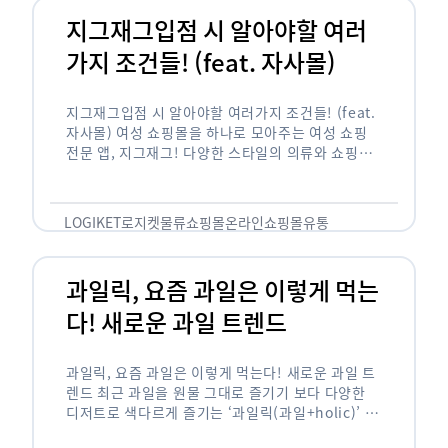
지그재그입점 시 알아야할 여러
가지 조건들! (feat. 자사몰)
지그재그입점 시 알아야할 여러가지 조건들! (feat.
자사몰) 여성 쇼핑몰을 하나로 모아주는 여성 쇼핑
전문 앱, 지그재그! 다양한 스타일의 의류와 쇼핑몰
을 한 눈에 볼 수 있다는 강점과 각종 프로모션/이벤
트 등을 …
LOGIKET
로지켓
물류
쇼핑몰
온라인쇼핑몰
유통
과일릭, 요즘 과일은 이렇게 먹는
다! 새로운 과일 트렌드
과일릭, 요즘 과일은 이렇게 먹는다! 새로운 과일 트
렌드 최근 과일을 원물 그대로 즐기기 보다 다양한
디저트로 색다르게 즐기는 ‘과일릭(과일+holic)’ 트
렌드가 확산되고 있습니다. ‘과일릭’은 ‘과일’과 ‘홀