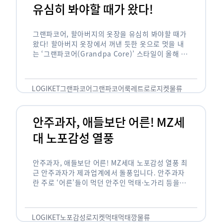
유심히 봐야할 때가 왔다!
그랜파코어, 할아버지의 옷장을 유심히 봐야할 때가
왔다! 할아버지 옷장에서 꺼낸 듯한 옷으로 멋을 내
는 ‘그랜파코어(Grandpa Core)’ 스타일이 올해 패
션 트렌드의 키워드로 떠오르고 있습니다. 그랜파코
어는 오랫동안 시행착오를 겪으며 자신만의 스타일
을 …
LOGIKET
그랜파코어
그랜파코어룩
레트로
로지켓
물류
안주과자, 애들보단 어른! MZ세
대 노포감성 열풍
안주과자, 애들보단 어른! MZ세대 노포감성 열풍 최
근 안주과자가 제과업계에서 돌풍입니다. 안주과자
란 주로 ‘어른’들이 먹던 안주인 먹태·노가리 등을
과자로 만든 걸 말합니다. 이름처럼 안주로 먹는 용
도기도 합니다. 최근 농심 먹태깡 …
LOGIKET
노포감성
로지켓
먹태
먹태깡
물류