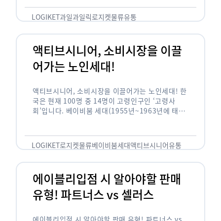
릭(중독되다)’을 합성한 신조어로 과일을 탕후루나
…
LOGIKET
과일
과일릭
로지켓
물류
유통
액티브시니어, 소비시장을 이끌
어가는 노인세대!
액티브시니어, 소비시장을 이끌어가는 노인세대! 한
국은 현재 100명 중 14명이 고령인구인 ‘고령사
회’입니다. 베이비붐 세대(1955년~1963년에 태어
난 인구)가 본격적으로 노인인구에 편입되며 2025
년이 되면 초고령사회에 진입할 것이라는 전망이 나
오고 있습니다. 하지만 사회가 늙어가는 …
LOGIKET
로지켓
물류
베이비붐세대
액티브시니어
유통
에이블리입점 시 알아야할 판매
유형! 파트너스 vs 셀러스
에이블리입점 시 알아야할 판매 유형! 파트너스 vs