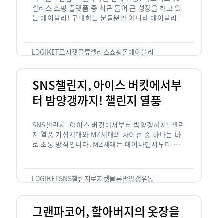
셀러스 쇼핑 플랫폼 중 최근 들어 큰 성장을 하고 있
는 에이블리! 구매하는 분들뿐만 아니라 에이블리에
서 판매를 준비하는 사업자들도 많아졌습니다. 에이
블리는 10~20대가 주 …
LOGIKET
로지켓
물류
셀러스
쇼핑몰
에이블리
SNS챌린지, 아이스 버킷에서부
터 밤양갱까지! 챌린지 열풍
SNS챌린지, 아이스 버킷에서부터 밤양갱까지! 챌린
지 열풍 기성세대와 MZ세대의 차이점 중 하나는 바
로 소통 방식입니다. MZ세대는 태어나면서부터 디
지털 기기를 사용한 일명 ‘디지털 네이티브(digital
native)’입니다. 디지털 기기에 친숙한 만큼 SNS에
도 능숙한 …
LOGIKET
SNS챌린지
로지켓
물류
밤양갱
유통
그랜파코어, 할아버지의 옷장을