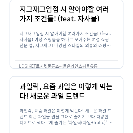
지그재그입점 시 알아야할 여러
가지 조건들! (feat. 자사몰)
지그재그입점 시 알아야할 여러가지 조건들! (feat.
자사몰) 여성 쇼핑몰을 하나로 모아주는 여성 쇼핑
전문 앱, 지그재그! 다양한 스타일의 의류와 쇼핑몰
을 한 눈에 볼 수 있다는 강점과 각종 프로모션/이벤
트 등을 …
LOGIKET
로지켓
물류
쇼핑몰
온라인쇼핑몰
유통
과일릭, 요즘 과일은 이렇게 먹는
다! 새로운 과일 트렌드
과일릭, 요즘 과일은 이렇게 먹는다! 새로운 과일 트
렌드 최근 과일을 원물 그대로 즐기기 보다 다양한
디저트로 색다르게 즐기는 ‘과일릭(과일+holic)’ 트
렌드가 확산되고 있습니다. ‘과일릭’은 ‘과일’과 ‘홀