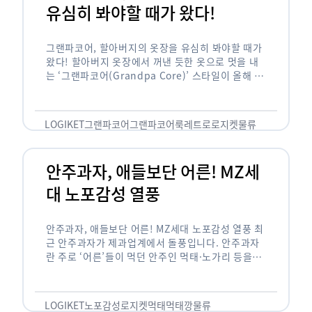
유심히 봐야할 때가 왔다!
그랜파코어, 할아버지의 옷장을 유심히 봐야할 때가
왔다! 할아버지 옷장에서 꺼낸 듯한 옷으로 멋을 내
는 ‘그랜파코어(Grandpa Core)’ 스타일이 올해 패
션 트렌드의 키워드로 떠오르고 있습니다. 그랜파코
어는 오랫동안 시행착오를 겪으며 자신만의 스타일
을 …
LOGIKET
그랜파코어
그랜파코어룩
레트로
로지켓
물류
안주과자, 애들보단 어른! MZ세
대 노포감성 열풍
안주과자, 애들보단 어른! MZ세대 노포감성 열풍 최
근 안주과자가 제과업계에서 돌풍입니다. 안주과자
란 주로 ‘어른’들이 먹던 안주인 먹태·노가리 등을
과자로 만든 걸 말합니다. 이름처럼 안주로 먹는 용
도기도 합니다. 최근 농심 먹태깡 …
LOGIKET
노포감성
로지켓
먹태
먹태깡
물류