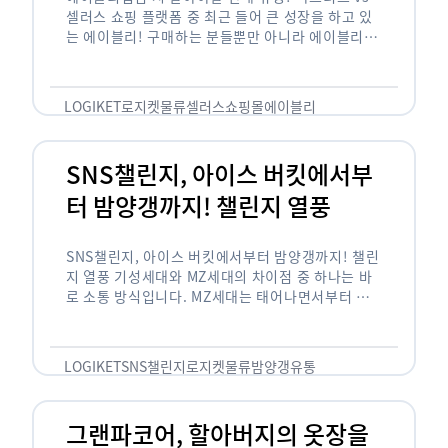
셀러스 쇼핑 플랫폼 중 최근 들어 큰 성장을 하고 있
는 에이블리! 구매하는 분들뿐만 아니라 에이블리에
서 판매를 준비하는 사업자들도 많아졌습니다. 에이
블리는 10~20대가 주 …
LOGIKET
로지켓
물류
셀러스
쇼핑몰
에이블리
SNS챌린지, 아이스 버킷에서부
터 밤양갱까지! 챌린지 열풍
SNS챌린지, 아이스 버킷에서부터 밤양갱까지! 챌린
지 열풍 기성세대와 MZ세대의 차이점 중 하나는 바
로 소통 방식입니다. MZ세대는 태어나면서부터 디
지털 기기를 사용한 일명 ‘디지털 네이티브(digital
native)’입니다. 디지털 기기에 친숙한 만큼 SNS에
도 능숙한 …
LOGIKET
SNS챌린지
로지켓
물류
밤양갱
유통
그랜파코어, 할아버지의 옷장을