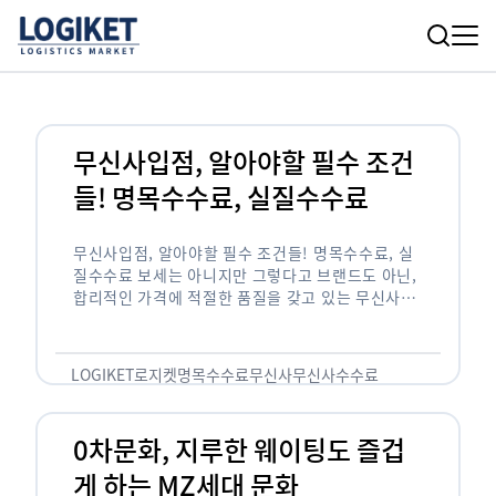
무신사입점, 알아야할 필수 조건
들! 명목수수료, 실질수수료
무신사입점, 알아야할 필수 조건들! 명목수수료, 실
질수수료 보세는 아니지만 그렇다고 브랜드도 아닌,
합리적인 가격에 적절한 품질을 갖고 있는 무신사!
한국의 유니클로라는 키워드를 갖고있는 무신사라는
플랫폼은 국내 최대 규모의 온라인 패션 …
LOGIKET
로지켓
명목수수료
무신사
무신사수수료
무신사입점
0차문화, 지루한 웨이팅도 즐겁
게 하는 MZ세대 문화