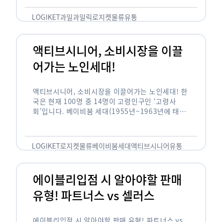
릭(중독되다)’을 합성한 신조어로 과일을 탕후루나
…
LOGIKET
과일
과일릭
로지켓
물류
유통
액티브시니어, 소비시장을 이끌
어가는 노인세대!
액티브시니어, 소비시장을 이끌어가는 노인세대! 한
국은 현재 100명 중 14명이 고령인구인 ‘고령사
회’입니다. 베이비붐 세대(1955년~1963년에 태어
난 인구)가 본격적으로 노인인구에 편입되며 2025
년이 되면 초고령사회에 진입할 것이라는 전망이 나
오고 있습니다. 하지만 사회가 늙어가는 …
LOGIKET
로지켓
물류
베이비붐세대
액티브시니어
유통
에이블리입점 시 알아야할 판매
유형! 파트너스 vs 셀러스
에이블리입점 시 알아야할 판매 유형! 파트너스 vs