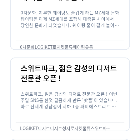
0차문화, 지루한 웨이팅도 즐겁게 하는 MZ세대 문화
웨이팅은 이제 MZ세대를 포함해 대중들 사이에서
당연한 문화가 되었습니다. 웨이팅 줄이 길게 늘어서
있는 곳은 지나가고 있는 사람들의 이목을 끌게 되고
자연스럽게 …
0차문화
LOGIKET
로지켓
물류
웨이팅
유통
스위트파크, 젊은 감성의 디저트
전문관 오픈 !
스위트파크, 젊은 감성의 디저트 전문관 오픈 ! 이번
주말 SNS를 한껏 달콤하게 만든 ‘핫플’이 있습니다.
바로 신세계 강남점이 지하 1층 파미에스트리트 분
수 광장에 새롭게 조성한 ‘스위트파크’입니다. 스위
트파크에서는 ‘국내 최초 …
LOGIKET
디저트
디저트성지
로지켓
물류
스위트파크