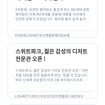
0차문화, 지루한 웨이팅도 즐겁게 하는 MZ세대 문화
웨이팅은 이제 MZ세대를 포함해 대중들 사이에서
당연한 문화가 되었습니다. 웨이팅 줄이 길게 늘어서
있는 곳은 지나가고 있는 사람들의 이목을 끌게 되고
자연스럽게 …
0차문화
LOGIKET
로지켓
물류
웨이팅
유통
스위트파크, 젊은 감성의 디저트
전문관 오픈 !
스위트파크, 젊은 감성의 디저트 전문관 오픈 ! 이번
주말 SNS를 한껏 달콤하게 만든 ‘핫플’이 있습니다.
바로 신세계 강남점이 지하 1층 파미에스트리트 분
수 광장에 새롭게 조성한 ‘스위트파크’입니다. 스위
트파크에서는 ‘국내 최초 …
LOGIKET
디저트
디저트성지
로지켓
물류
스위트파크