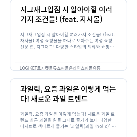
지그재그입점 시 알아야할 여러
가지 조건들! (feat. 자사몰)
지그재그입점 시 알아야할 여러가지 조건들! (feat.
자사몰) 여성 쇼핑몰을 하나로 모아주는 여성 쇼핑
전문 앱, 지그재그! 다양한 스타일의 의류와 쇼핑몰
을 한 눈에 볼 수 있다는 강점과 각종 프로모션/이벤
트 등을 …
LOGIKET
로지켓
물류
쇼핑몰
온라인쇼핑몰
유통
과일릭, 요즘 과일은 이렇게 먹는
다! 새로운 과일 트렌드
과일릭, 요즘 과일은 이렇게 먹는다! 새로운 과일 트
렌드 최근 과일을 원물 그대로 즐기기 보다 다양한
디저트로 색다르게 즐기는 ‘과일릭(과일+holic)’ 트
렌드가 확산되고 있습니다. ‘과일릭’은 ‘과일’과 ‘홀