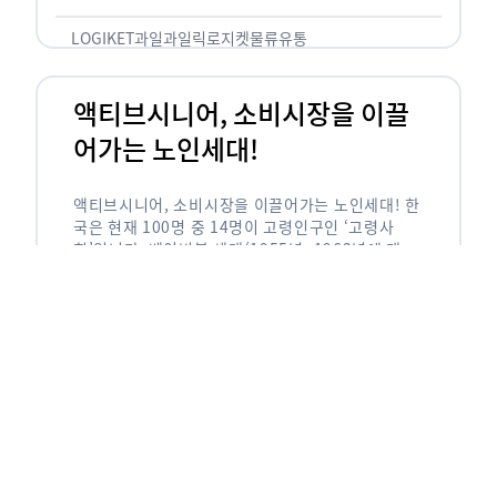
릭(중독되다)’을 합성한 신조어로 과일을 탕후루나
…
LOGIKET
과일
과일릭
로지켓
물류
유통
액티브시니어, 소비시장을 이끌
어가는 노인세대!
액티브시니어, 소비시장을 이끌어가는 노인세대! 한
국은 현재 100명 중 14명이 고령인구인 ‘고령사
회’입니다. 베이비붐 세대(1955년~1963년에 태어
난 인구)가 본격적으로 노인인구에 편입되며 2025
년이 되면 초고령사회에 진입할 것이라는 전망이 나
오고 있습니다. 하지만 사회가 늙어가는 …
LOGIKET
로지켓
물류
베이비붐세대
액티브시니어
유통
에이블리입점 시 알아야할 판매
유형! 파트너스 vs 셀러스
에이블리입점 시 알아야할 판매 유형! 파트너스 vs