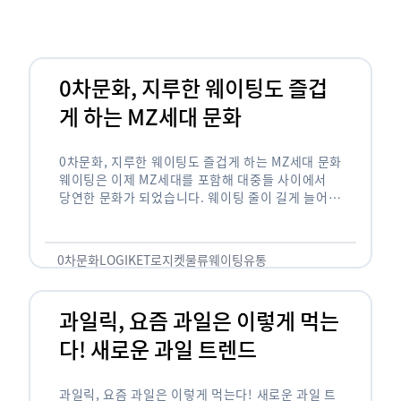
Z세대
트렌드
스타트업 소식
물류사 TIP
쇼핑몰 TIP
유통조
0차문화, 지루한 웨이팅도 즐겁
게 하는 MZ세대 문화
0차문화, 지루한 웨이팅도 즐겁게 하는 MZ세대 문화
웨이팅은 이제 MZ세대를 포함해 대중들 사이에서
당연한 문화가 되었습니다. 웨이팅 줄이 길게 늘어서
있는 곳은 지나가고 있는 사람들의 이목을 끌게 되고
자연스럽게 …
0차문화
LOGIKET
로지켓
물류
웨이팅
유통
과일릭, 요즘 과일은 이렇게 먹는
다! 새로운 과일 트렌드