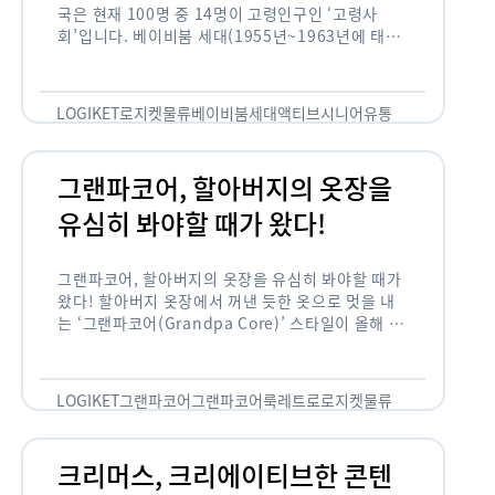
액티브시니어, 소비시장을 이끌어가는 노인세대! 한
국은 현재 100명 중 14명이 고령인구인 ‘고령사
회’입니다. 베이비붐 세대(1955년~1963년에 태어
난 인구)가 본격적으로 노인인구에 편입되며 2025
년이 되면 초고령사회에 진입할 것이라는 전망이 나
오고 있습니다. 하지만 사회가 늙어가는 …
LOGIKET
로지켓
물류
베이비붐세대
액티브시니어
유통
그랜파코어, 할아버지의 옷장을
유심히 봐야할 때가 왔다!
그랜파코어, 할아버지의 옷장을 유심히 봐야할 때가
왔다! 할아버지 옷장에서 꺼낸 듯한 옷으로 멋을 내
는 ‘그랜파코어(Grandpa Core)’ 스타일이 올해 패
션 트렌드의 키워드로 떠오르고 있습니다. 그랜파코
어는 오랫동안 시행착오를 겪으며 자신만의 스타일
을 …
LOGIKET
그랜파코어
그랜파코어룩
레트로
로지켓
물류