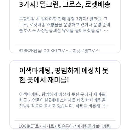
쿠팡입점 시 알아야할 판매 유형
3가지! 밀크런, 그로스, 로켓배송
쿠팡입점 시 알아야할 판매 유형 3가지! 밀크런, 그
로스, 로켓배송 쇼핑몰을 운영하고 있거나 운영 준비
를 하시는 사장님들께선 많이들 들어보셨을 겁니다.
네이버의 스마트 스토어, 카카오톡의 선물하기와 쿠
팡까지. 하지만 스마트 스토어와 카톡 …
B2B
B2B납품
LOGIKET
그로스
로지켓
로켓그로스
이색마케팅, 평범하게 예상치 못
한 곳에서 재미를!
이색마케팅, 평범하게 예상치 못한 곳에서 재미를!
최근 기업들이 MZ세대 소비자를 타깃한 마케팅을
전방위적으로 펼치고 있습니다. 식품을 비롯해 보수
적이라고 평가되는 건설, 금융업계까지 MZ세대는