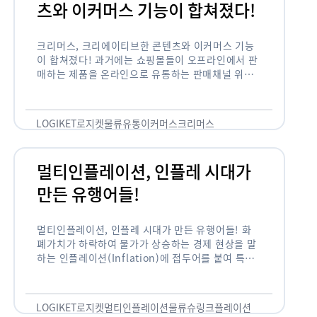
크리머스, 크리에이티브한 콘텐
츠와 이커머스 기능이 합쳐졌다!
크리머스, 크리에이티브한 콘텐츠와 이커머스 기능
이 합쳐졌다! 과거에는 쇼핑몰들이 오프라인에서 판
매하는 제품을 온라인으로 유통하는 판매채널 위주
의 역할이 강했다면, 최근에는 마켓이라는 인식을 넘
어 제품을 통해 소비자와 소통하고 즐거움을 전달하
는 콘텐츠 기반의 …
LOGIKET
로지켓
물류
유통
이커머스
크리머스
멀티인플레이션, 인플레 시대가
만든 유행어들!
멀티인플레이션, 인플레 시대가 만든 유행어들! 화
폐가치가 하락하여 물가가 상승하는 경제 현상을 말
하는 인플레이션(Inflation)에 접두어를 붙여 특정
현상의 인플레화를 의미하는 용어들이 최근 많이 사