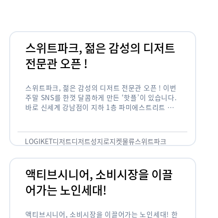
림
스위트파크, 젊은 감성의 디저트
전문관 오픈 !
스위트파크, 젊은 감성의 디저트 전문관 오픈 ! 이번
주말 SNS를 한껏 달콤하게 만든 ‘핫플’이 있습니다.
바로 신세계 강남점이 지하 1층 파미에스트리트 분
수 광장에 새롭게 조성한 ‘스위트파크’입니다. 스위
트파크에서는 ‘국내 최초 …
LOGIKET
디저트
디저트성지
로지켓
물류
스위트파크
액티브시니어, 소비시장을 이끌
어가는 노인세대!