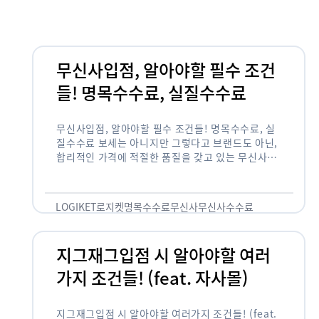
무신사입점, 알아야할 필수 조건
들! 명목수수료, 실질수수료
무신사입점, 알아야할 필수 조건들! 명목수수료, 실
질수수료 보세는 아니지만 그렇다고 브랜드도 아닌,
합리적인 가격에 적절한 품질을 갖고 있는 무신사!
한국의 유니클로라는 키워드를 갖고있는 무신사라는
플랫폼은 국내 최대 규모의 온라인 패션 …
LOGIKET
로지켓
명목수수료
무신사
무신사수수료
무신사입점
지그재그입점 시 알아야할 여러
가지 조건들! (feat. 자사몰)