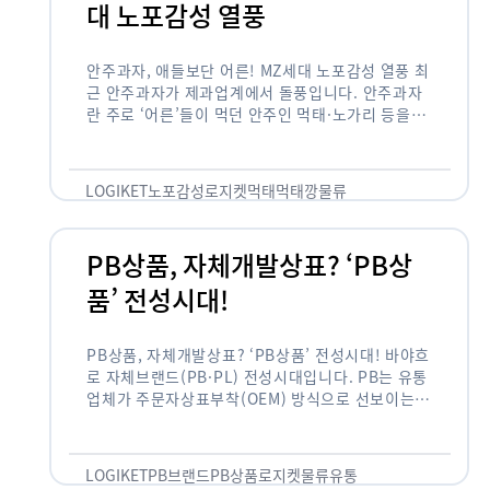
안주과자, 애들보단 어른! MZ세
대 노포감성 열풍
안주과자, 애들보단 어른! MZ세대 노포감성 열풍 최
근 안주과자가 제과업계에서 돌풍입니다. 안주과자
란 주로 ‘어른’들이 먹던 안주인 먹태·노가리 등을
과자로 만든 걸 말합니다. 이름처럼 안주로 먹는 용
도기도 합니다. 최근 농심 먹태깡 …
LOGIKET
노포감성
로지켓
먹태
먹태깡
물류
PB상품, 자체개발상표? ‘PB상
품’ 전성시대!
PB상품, 자체개발상표? ‘PB상품’ 전성시대! 바야흐
로 자체브랜드(PB·PL) 전성시대입니다. PB는 유통
업체가 주문자상표부착(OEM) 방식으로 선보이는
독자 브랜드 상품을 뜻합니다. 이제 PB는 국내외 할