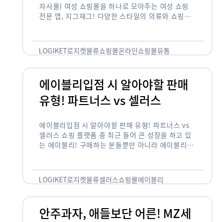
지그재그입점 시 알아야할 여러가지 조건들! (feat.
자사몰) 여성 쇼핑몰을 하나로 모아주는 여성 쇼핑
전문 앱, 지그재그! 다양한 스타일의 의류와 쇼핑몰
을 한 눈에 볼 수 있다는 강점과 각종 프로모션/이벤
트 등을 …
LOGIKET
로지켓
물류
쇼핑몰
온라인쇼핑몰
유통
에이블리입점 시 알아야할 판매
유형! 파트너스 vs 셀러스
에이블리입점 시 알아야할 판매 유형! 파트너스 vs
셀러스 쇼핑 플랫폼 중 최근 들어 큰 성장을 하고 있
는 에이블리! 구매하는 분들뿐만 아니라 에이블리에
서 판매를 준비하는 사업자들도 많아졌습니다. 에이
블리는 10~20대가 주 …
LOGIKET
로지켓
물류
셀러스
쇼핑몰
에이블리