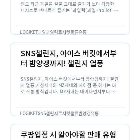
과일릭, 요즘 과일은 이렇게 먹는다! 새로운 과일 트
렌드 최근 과일을 원물 그대로 즐기기 보다 다양한
디저트로 색다르게 즐기는 ‘과일릭(과일+holic)’ 트
렌드가 확산되고 있습니다. ‘과일릭’은 ‘과일’과 ‘홀
릭(중독되다)’을 합성한 신조어로 과일을 탕후루나
…
LOGIKET
과일
과일릭
로지켓
물류
유통
SNS챌린지, 아이스 버킷에서부
터 밤양갱까지! 챌린지 열풍
SNS챌린지, 아이스 버킷에서부터 밤양갱까지! 챌린
지 열풍 기성세대와 MZ세대의 차이점 중 하나는 바
로 소통 방식입니다. MZ세대는 태어나면서부터 디
지털 기기를 사용한 일명 ‘디지털 네이티브(digital
native)’입니다. 디지털 기기에 친숙한 만큼 SNS에
도 능숙한 …
LOGIKET
SNS챌린지
로지켓
물류
밤양갱
유통