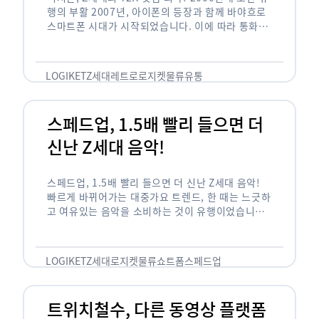
행의 부활 2007년, 아이폰의 등장과 함께 바야흐로
스마트폰 시대가 시작되었습니다. 이에 따라 통화와
문자 등 기본 기능(feature)만 가능한 피처폰은 자
연스레 역사 속으로 …
LOGIKET
Z세대
레트로
로지켓
물류
유통
스페드업, 1.5배 빨리 들으면 더
신난 Z세대 음악!
스페드업, 1.5배 빨리 들으면 더 신난 Z세대 음악!
빠르게 바뀌어가는 대중가요 트렌드, 한 때는 느긋하
고 여유있는 음악을 소비하는 것이 유행이었습니다.
하지만 최근 Z세대(1990년대 중반에서 2000년대
초반에 걸쳐 태어난 세대)를 …
LOGIKET
Z세대
로지켓
물류
쇼트폼
스페드업
트위치철수, 다른 동영상 플랫폼