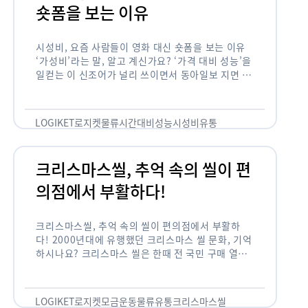
숏폼을 보는 이유
시성비, 요즘 사람들이 영화 대신 숏폼을 보는 이유
‘가성비’라는 말, 알고 계신가요? ‘가격 대비 성능’을
일컫는 이 신조어가 널리 쓰이면서 동아일보 지면 기
사에까지 등장한 게 2012년부터인데요. 이 가성비
의 원조는 …
LOGIKET
로지켓
물류
시간대비성능
시성비
유통
크리스마스씰, 추억 속의 씰이 편
의점에서 부활하다!
크리스마스씰, 추억 속의 씰이 편의점에서 부활하
다! 2000년대에 유행했던 크리스마스 씰 문화, 기억
하시나요? 크리스마스 씰은 한때 전 국민 구매 열풍
이 불 정도로 연말 대표 기부 모금 운동 중 하나였습
니다. 하지만 …
LOGIKET
로지켓
모금운동
물류
유통
크리스마스씰