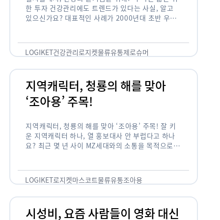
한 투자 건강관리에도 트렌드가 있다는 사실, 알고
있으신가요? 대표적인 사례가 2000년대 초반 우리
나라에 불었던 웰빙 열풍입니다. 어디서든 쉽게 웰빙
이라는 단어를 찾아볼 수 …
LOGIKET
건강관리
로지켓
물류
유통
제로슈머
지역캐릭터, 청룡의 해를 맞아
‘조아용’ 주목!
지역캐릭터, 청룡의 해를 맞아 ‘조아용’ 주목! 잘 키
운 지역캐릭터 하나, 열 홍보대사 안 부럽다고 하나
요? 최근 몇 년 사이 MZ세대와의 소통을 목적으로,
또는 2024년 신년을 맞이하여 캐릭터를 새로 론칭
하거나 …
LOGIKET
로지켓
마스코트
물류
유통
조아용
시성비, 요즘 사람들이 영화 대신