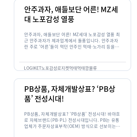
안주과자, 애들보단 어른! MZ세
대 노포감성 열풍
안주과자, 애들보단 어른! MZ세대 노포감성 열풍 최
근 안주과자가 제과업계에서 돌풍입니다. 안주과자
란 주로 ‘어른’들이 먹던 안주인 먹태·노가리 등을
과자로 만든 걸 말합니다. 이름처럼 안주로 먹는 용
도기도 합니다. 최근 농심 먹태깡 …
LOGIKET
노포감성
로지켓
먹태
먹태깡
물류
PB상품, 자체개발상표? ‘PB상
품’ 전성시대!
PB상품, 자체개발상표? ‘PB상품’ 전성시대! 바야흐
로 자체브랜드(PB·PL) 전성시대입니다. PB는 유통
업체가 주문자상표부착(OEM) 방식으로 선보이는
독자 브랜드 상품을 뜻합니다. 이제 PB는 국내외 할