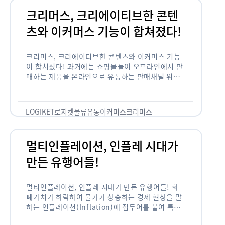
크리머스, 크리에이티브한 콘텐
츠와 이커머스 기능이 합쳐졌다!
크리머스, 크리에이티브한 콘텐츠와 이커머스 기능
이 합쳐졌다! 과거에는 쇼핑몰들이 오프라인에서 판
매하는 제품을 온라인으로 유통하는 판매채널 위주
의 역할이 강했다면, 최근에는 마켓이라는 인식을 넘
어 제품을 통해 소비자와 소통하고 즐거움을 전달하
는 콘텐츠 기반의 …
LOGIKET
로지켓
물류
유통
이커머스
크리머스
멀티인플레이션, 인플레 시대가
만든 유행어들!
멀티인플레이션, 인플레 시대가 만든 유행어들! 화
폐가치가 하락하여 물가가 상승하는 경제 현상을 말
하는 인플레이션(Inflation)에 접두어를 붙여 특정
현상의 인플레화를 의미하는 용어들이 최근 많이 사