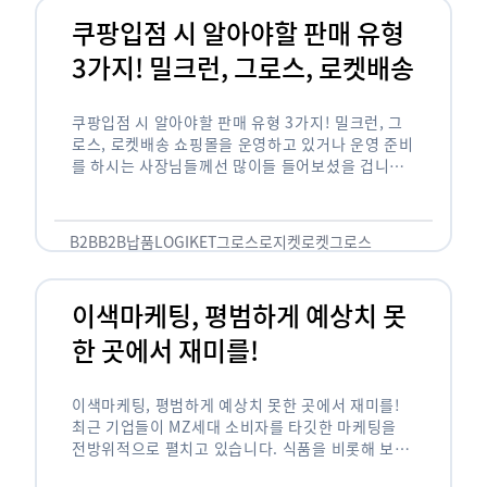
쿠팡입점 시 알아야할 판매 유형
3가지! 밀크런, 그로스, 로켓배송
쿠팡입점 시 알아야할 판매 유형 3가지! 밀크런, 그
로스, 로켓배송 쇼핑몰을 운영하고 있거나 운영 준비
를 하시는 사장님들께선 많이들 들어보셨을 겁니다.
네이버의 스마트 스토어, 카카오톡의 선물하기와 쿠
팡까지. 하지만 스마트 스토어와 카톡 …
B2B
B2B납품
LOGIKET
그로스
로지켓
로켓그로스
이색마케팅, 평범하게 예상치 못
한 곳에서 재미를!
이색마케팅, 평범하게 예상치 못한 곳에서 재미를!
최근 기업들이 MZ세대 소비자를 타깃한 마케팅을
전방위적으로 펼치고 있습니다. 식품을 비롯해 보수
적이라고 평가되는 건설, 금융업계까지 MZ세대는