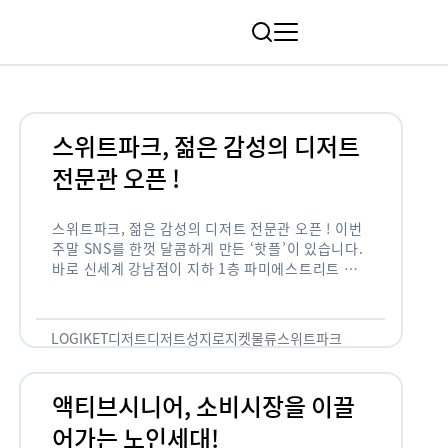
림
스위트파크, 젊은 감성의 디저트
전문관 오픈 !
스위트파크, 젊은 감성의 디저트 전문관 오픈 ! 이번
주말 SNS를 한껏 달콤하게 만든 ‘핫플’이 있습니다.
바로 신세계 강남점이 지하 1층 파미에스트리트 분
수 광장에 새롭게 조성한 ‘스위트파크’입니다. 스위
트파크에서는 ‘국내 최초 …
LOGIKET
디저트
디저트성지
로지켓
물류
스위트파크
액티브시니어, 소비시장을 이끌
어가는 노인세대!