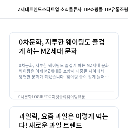
Z세대
트렌드
스타트업 소식
물류사 TIP
쇼핑몰 TIP
유통조
0차문화, 지루한 웨이팅도 즐겁
게 하는 MZ세대 문화
0차문화, 지루한 웨이팅도 즐겁게 하는 MZ세대 문화
웨이팅은 이제 MZ세대를 포함해 대중들 사이에서
당연한 문화가 되었습니다. 웨이팅 줄이 길게 늘어서
있는 곳은 지나가고 있는 사람들의 이목을 끌게 되고
자연스럽게 …
0차문화
LOGIKET
로지켓
물류
웨이팅
유통
과일릭, 요즘 과일은 이렇게 먹는
다! 새로운 과일 트렌드