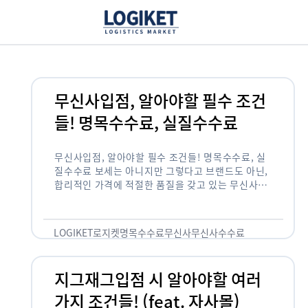
무신사입점, 알아야할 필수 조건
들! 명목수수료, 실질수수료
무신사입점, 알아야할 필수 조건들! 명목수수료, 실
질수수료 보세는 아니지만 그렇다고 브랜드도 아닌,
합리적인 가격에 적절한 품질을 갖고 있는 무신사!
한국의 유니클로라는 키워드를 갖고있는 무신사라는
플랫폼은 국내 최대 규모의 온라인 패션 …
LOGIKET
로지켓
명목수수료
무신사
무신사수수료
무신사입점
지그재그입점 시 알아야할 여러
가지 조건들! (feat. 자사몰)