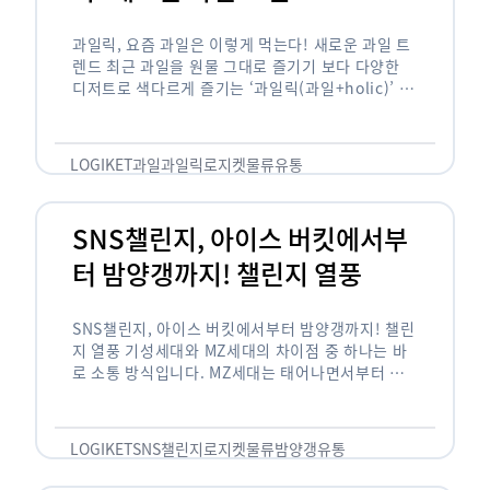
과일릭, 요즘 과일은 이렇게 먹는다! 새로운 과일 트
렌드 최근 과일을 원물 그대로 즐기기 보다 다양한
디저트로 색다르게 즐기는 ‘과일릭(과일+holic)’ 트
렌드가 확산되고 있습니다. ‘과일릭’은 ‘과일’과 ‘홀
릭(중독되다)’을 합성한 신조어로 과일을 탕후루나
…
LOGIKET
과일
과일릭
로지켓
물류
유통
SNS챌린지, 아이스 버킷에서부
터 밤양갱까지! 챌린지 열풍
SNS챌린지, 아이스 버킷에서부터 밤양갱까지! 챌린
지 열풍 기성세대와 MZ세대의 차이점 중 하나는 바
로 소통 방식입니다. MZ세대는 태어나면서부터 디
지털 기기를 사용한 일명 ‘디지털 네이티브(digital
native)’입니다. 디지털 기기에 친숙한 만큼 SNS에
도 능숙한 …
LOGIKET
SNS챌린지
로지켓
물류
밤양갱
유통