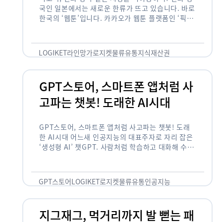
국인 일본에서는 새로운 한류가 뜨고 있습니다. 바로
한국의 ‘웹툰’입니다. 카카오가 웹툰 플랫폼인 ‘픽코
마’로 일본 앱 시장 정상에 올랐습니다. 일본 앱 마켓
에서 소비자 …
LOGIKET
라인망가
로지켓
물류
유통
지식재산권
GPT스토어, 스마트폰 앱처럼 사
고파는 챗봇! 도래한 AI시대
GPT스토어, 스마트폰 앱처럼 사고파는 챗봇! 도래
한 AI시대 어느새 인공지능의 대표주자로 자리 잡은
‘생성형 AI’ 챗GPT. 사람처럼 학습하고 대화해 수많
은 화제를 몰고 많은 이들에게 충격을 안겨주었습니
다. 그저 조금 더 똑똑한 …
GPT스토어
LOGIKET
로지켓
물류
유통
인공지능
지그재그, 먹거리까지 발 뻗는 패