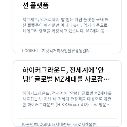
션 플랫폼
지그재그, 먹거리까지 발 뻗는 패션 플랫폼 국내 패
션 플랫폼이 패션뿐만 아니라 뷰티, 먹거리 등으로
카테고리 영역을 확장하고 있습니다. MZ세대 등 주
요 고객 사이에서 수요가 높은 식품 카테고리까지 발
을 뻗어 …
LOGIKET
로지켓
먹거리사업
물류
유통
컬리
하이커그라운드, 전세계에 ‘안
녕!’ 글로벌 MZ세대를 사로잡는
법
하이커그라운드, 전세계에 ‘안녕!’ 글로벌 MZ세대를
사로잡는 법 지난 해 전세계 관광객을 대상으로 개관
한 하이커그라운드 (HiKR Ground)가 누적 방문객
100만명을 넘어섰습니다. 한국관광공사는 “2022
년 7월 개관한 한국관광홍보관 하이커그라운드 누적
방문객이 100만명을 …
K-콘텐츠
LOGIKET
Z세대
랜드마크
로지켓
물류