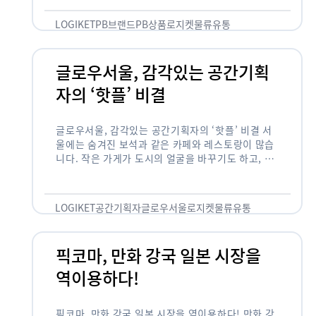
것 없이 유통산업의 핵심으로 성장했습니다. 특히 고
물가 시대와 맞물려 …
LOGIKET
PB브랜드
PB상품
로지켓
물류
유통
글로우서울, 감각있는 공간기획
자의 ‘핫플’ 비결
글로우서울, 감각있는 공간기획자의 ‘핫플’ 비결 서
울에는 숨겨진 보석과 같은 카페와 레스토랑이 많습
니다. 작은 가게가 도시의 얼굴을 바꾸기도 하고, 쇠
락한 지역을 부활시키기도 합니다. 이러한 잘나가는
오프라인 공간 뒤에는 항상 감각있는 …
LOGIKET
공간기획자
글로우서울
로지켓
물류
유통
픽코마, 만화 강국 일본 시장을
역이용하다!
픽코마, 만화 강국 일본 시장을 역이용하다! 만화 강