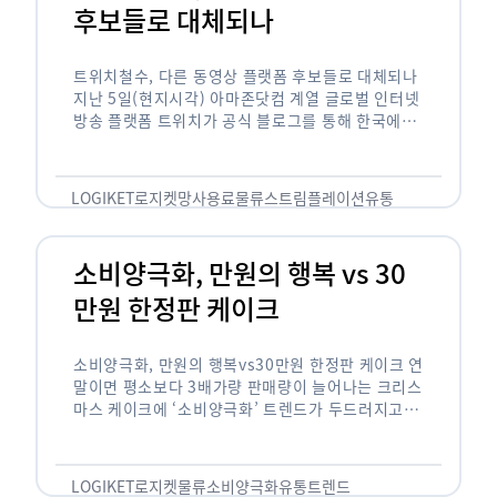
후보들로 대체되나
트위치철수, 다른 동영상 플랫폼 후보들로 대체되나
지난 5일(현지시각) 아마존닷컴 계열 글로벌 인터넷
방송 플랫폼 트위치가 공식 블로그를 통해 한국에서
사업을 철수하겠다고 밝히면서, 트위치 스트리머들
은 길게는 10년 가까운 시간과 돈을 투자한 …
LOGIKET
로지켓
망사용료
물류
스트림플레이션
유통
소비양극화, 만원의 행복 vs 30
만원 한정판 케이크
소비양극화, 만원의 행복vs30만원 한정판 케이크 연
말이면 평소보다 3배가량 판매량이 늘어나는 크리스
마스 케이크에 ‘소비양극화’ 트렌드가 두드러지고 있
습니다. 대형마트 업계에선 ‘가성비’를 높인 1만원
이하의 케이크가 등장했고, 특급 호텔은 이보다 30
배가 비싼 …
LOGIKET
로지켓
물류
소비양극화
유통
트렌드