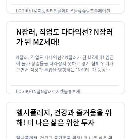
용되고 있습니다. 런치플레이션, 애그플레이션, 슈
링크플레이션, 그리드플레이션 등등. …
LOGIKET
로지켓
멀티인플레이션
물류
슈링크플레이션
유통
N잡러, 직업도 다다익선? N잡러
가 된 MZ세대!
N잡러, 직업도 다다익선? N잡러가 된 MZ세대! 임금
이 물가 상승률을 따라잡지 못하고 경기 침체 위기가
오면서 직장과 부업을 병행하는 ‘N잡러’ 가 등장했습
니다. 바야흐로 ‘N잡’ 시대입니다. 이는 불안정한 급
여와 갈수록 하락하는 …
LOGIKET
N잡
N잡러
로지켓
물류
부캐
헬시플레저, 건강과 즐거움을 위
해! 더 나은 삶은 위한 투자
헬시플레저, 건강과 즐거움을 위해! 더 나은 삶은 위