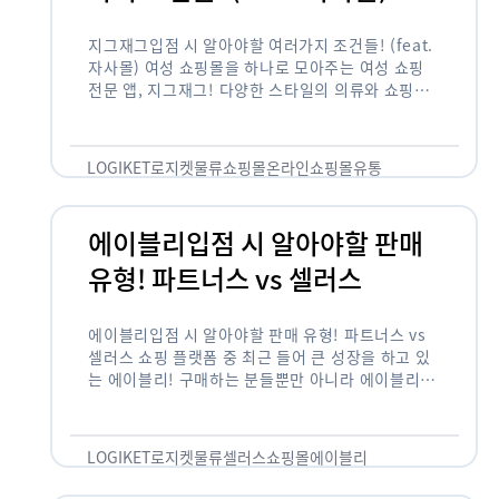
지그재그입점 시 알아야할 여러가지 조건들! (feat.
자사몰) 여성 쇼핑몰을 하나로 모아주는 여성 쇼핑
전문 앱, 지그재그! 다양한 스타일의 의류와 쇼핑몰
을 한 눈에 볼 수 있다는 강점과 각종 프로모션/이벤
트 등을 …
LOGIKET
로지켓
물류
쇼핑몰
온라인쇼핑몰
유통
에이블리입점 시 알아야할 판매
유형! 파트너스 vs 셀러스
에이블리입점 시 알아야할 판매 유형! 파트너스 vs
셀러스 쇼핑 플랫폼 중 최근 들어 큰 성장을 하고 있
는 에이블리! 구매하는 분들뿐만 아니라 에이블리에
서 판매를 준비하는 사업자들도 많아졌습니다. 에이
블리는 10~20대가 주 …
LOGIKET
로지켓
물류
셀러스
쇼핑몰
에이블리