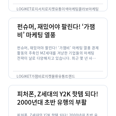
놓칠 수 없는 고객입니다. 이러한 이유로 대부분의
…
LOGIKET
로지서치
로지켓
유통
이색마케팅
콜라보마케팅
펀슈머, 재밌어야 팔린다! ‘가잼
비’ 마케팅 열풍
펀슈머, 재밌어야 팔린다! ‘가잼비’ 마케팅 열풍 경제
활동의 주축인 MZ세대를 겨냥한 기업들의 마케팅
전략이 날로 다양해지고 있습니다. 최근 몇 년 사이
20·30세대에서 가장 핫한 소비 트렌드로 자리 잡은
것은 일명 …
LOGIKET
가잼비
로지켓
물류
유통
트렌드
피처폰, Z세대의 Y2K 핫템 되다!
2000년대 초반 유행의 부활
피처폰, Z세대의 Y2K 핫템 되다! 2000년대 초반 유