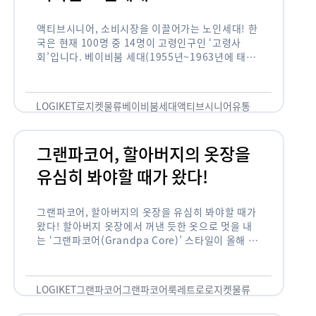
액티브시니어, 소비시장을 이끌어가는 노인세대! 한
국은 현재 100명 중 14명이 고령인구인 ‘고령사
회’입니다. 베이비붐 세대(1955년~1963년에 태어
난 인구)가 본격적으로 노인인구에 편입되며 2025
년이 되면 초고령사회에 진입할 것이라는 전망이 나
오고 있습니다. 하지만 사회가 늙어가는 …
LOGIKET
로지켓
물류
베이비붐세대
액티브시니어
유통
그랜파코어, 할아버지의 옷장을
유심히 봐야할 때가 왔다!
그랜파코어, 할아버지의 옷장을 유심히 봐야할 때가
왔다! 할아버지 옷장에서 꺼낸 듯한 옷으로 멋을 내
는 ‘그랜파코어(Grandpa Core)’ 스타일이 올해 패
션 트렌드의 키워드로 떠오르고 있습니다. 그랜파코
어는 오랫동안 시행착오를 겪으며 자신만의 스타일
을 …
LOGIKET
그랜파코어
그랜파코어룩
레트로
로지켓
물류