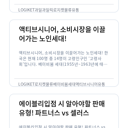
릭(중독되다)’을 합성한 신조어로 과일을 탕후루나
…
LOGIKET
과일
과일릭
로지켓
물류
유통
액티브시니어, 소비시장을 이끌
어가는 노인세대!
액티브시니어, 소비시장을 이끌어가는 노인세대! 한
국은 현재 100명 중 14명이 고령인구인 ‘고령사
회’입니다. 베이비붐 세대(1955년~1963년에 태어
난 인구)가 본격적으로 노인인구에 편입되며 2025
년이 되면 초고령사회에 진입할 것이라는 전망이 나
오고 있습니다. 하지만 사회가 늙어가는 …
LOGIKET
로지켓
물류
베이비붐세대
액티브시니어
유통
에이블리입점 시 알아야할 판매
유형! 파트너스 vs 셀러스
에이블리입점 시 알아야할 판매 유형! 파트너스 vs