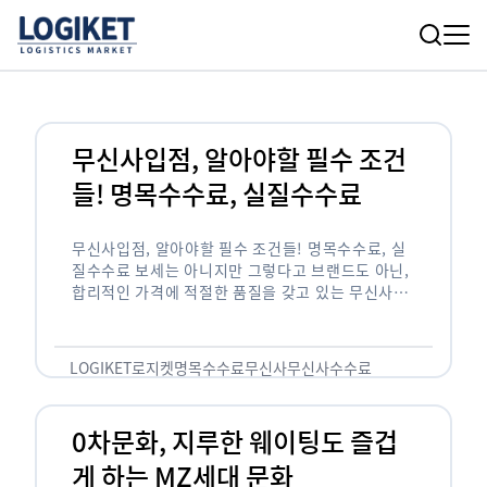
무신사입점, 알아야할 필수 조건
들! 명목수수료, 실질수수료
무신사입점, 알아야할 필수 조건들! 명목수수료, 실
질수수료 보세는 아니지만 그렇다고 브랜드도 아닌,
합리적인 가격에 적절한 품질을 갖고 있는 무신사!
한국의 유니클로라는 키워드를 갖고있는 무신사라는
플랫폼은 국내 최대 규모의 온라인 패션 …
LOGIKET
로지켓
명목수수료
무신사
무신사수수료
무신사입점
0차문화, 지루한 웨이팅도 즐겁
게 하는 MZ세대 문화