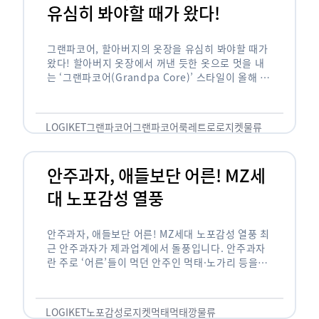
유심히 봐야할 때가 왔다!
그랜파코어, 할아버지의 옷장을 유심히 봐야할 때가
왔다! 할아버지 옷장에서 꺼낸 듯한 옷으로 멋을 내
는 ‘그랜파코어(Grandpa Core)’ 스타일이 올해 패
션 트렌드의 키워드로 떠오르고 있습니다. 그랜파코
어는 오랫동안 시행착오를 겪으며 자신만의 스타일
을 …
LOGIKET
그랜파코어
그랜파코어룩
레트로
로지켓
물류
안주과자, 애들보단 어른! MZ세
대 노포감성 열풍
안주과자, 애들보단 어른! MZ세대 노포감성 열풍 최
근 안주과자가 제과업계에서 돌풍입니다. 안주과자
란 주로 ‘어른’들이 먹던 안주인 먹태·노가리 등을
과자로 만든 걸 말합니다. 이름처럼 안주로 먹는 용
도기도 합니다. 최근 농심 먹태깡 …
LOGIKET
노포감성
로지켓
먹태
먹태깡
물류