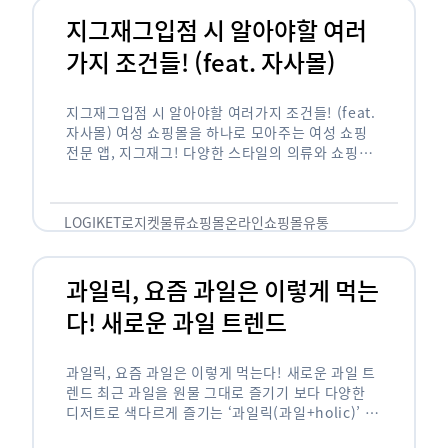
지그재그입점 시 알아야할 여러
가지 조건들! (feat. 자사몰)
지그재그입점 시 알아야할 여러가지 조건들! (feat.
자사몰) 여성 쇼핑몰을 하나로 모아주는 여성 쇼핑
전문 앱, 지그재그! 다양한 스타일의 의류와 쇼핑몰
을 한 눈에 볼 수 있다는 강점과 각종 프로모션/이벤
트 등을 …
LOGIKET
로지켓
물류
쇼핑몰
온라인쇼핑몰
유통
과일릭, 요즘 과일은 이렇게 먹는
다! 새로운 과일 트렌드
과일릭, 요즘 과일은 이렇게 먹는다! 새로운 과일 트
렌드 최근 과일을 원물 그대로 즐기기 보다 다양한
디저트로 색다르게 즐기는 ‘과일릭(과일+holic)’ 트
렌드가 확산되고 있습니다. ‘과일릭’은 ‘과일’과 ‘홀