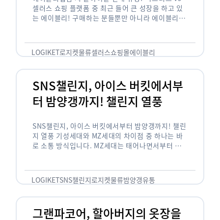
셀러스 쇼핑 플랫폼 중 최근 들어 큰 성장을 하고 있
는 에이블리! 구매하는 분들뿐만 아니라 에이블리에
서 판매를 준비하는 사업자들도 많아졌습니다. 에이
블리는 10~20대가 주 …
LOGIKET
로지켓
물류
셀러스
쇼핑몰
에이블리
SNS챌린지, 아이스 버킷에서부
터 밤양갱까지! 챌린지 열풍
SNS챌린지, 아이스 버킷에서부터 밤양갱까지! 챌린
지 열풍 기성세대와 MZ세대의 차이점 중 하나는 바
로 소통 방식입니다. MZ세대는 태어나면서부터 디
지털 기기를 사용한 일명 ‘디지털 네이티브(digital
native)’입니다. 디지털 기기에 친숙한 만큼 SNS에
도 능숙한 …
LOGIKET
SNS챌린지
로지켓
물류
밤양갱
유통
그랜파코어, 할아버지의 옷장을