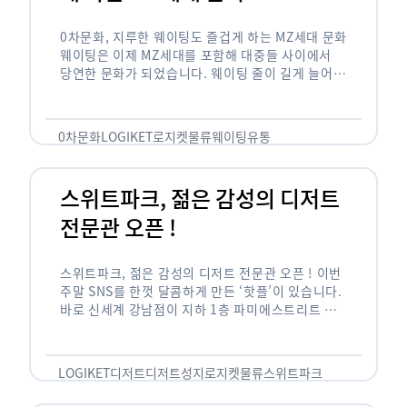
0차문화, 지루한 웨이팅도 즐겁게 하는 MZ세대 문화
웨이팅은 이제 MZ세대를 포함해 대중들 사이에서
당연한 문화가 되었습니다. 웨이팅 줄이 길게 늘어서
있는 곳은 지나가고 있는 사람들의 이목을 끌게 되고
자연스럽게 …
0차문화
LOGIKET
로지켓
물류
웨이팅
유통
스위트파크, 젊은 감성의 디저트
전문관 오픈 !
스위트파크, 젊은 감성의 디저트 전문관 오픈 ! 이번
주말 SNS를 한껏 달콤하게 만든 ‘핫플’이 있습니다.
바로 신세계 강남점이 지하 1층 파미에스트리트 분
수 광장에 새롭게 조성한 ‘스위트파크’입니다. 스위
트파크에서는 ‘국내 최초 …
LOGIKET
디저트
디저트성지
로지켓
물류
스위트파크