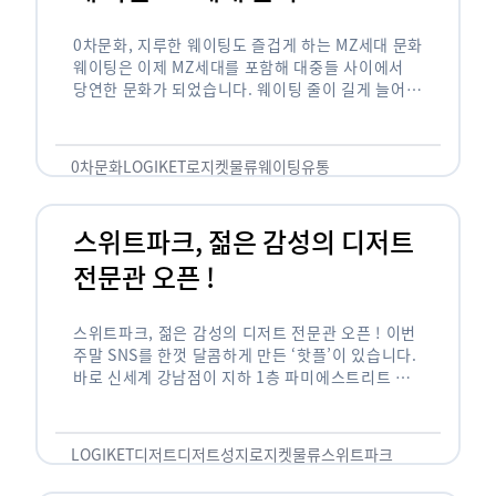
0차문화, 지루한 웨이팅도 즐겁게 하는 MZ세대 문화
웨이팅은 이제 MZ세대를 포함해 대중들 사이에서
당연한 문화가 되었습니다. 웨이팅 줄이 길게 늘어서
있는 곳은 지나가고 있는 사람들의 이목을 끌게 되고
자연스럽게 …
0차문화
LOGIKET
로지켓
물류
웨이팅
유통
스위트파크, 젊은 감성의 디저트
전문관 오픈 !
스위트파크, 젊은 감성의 디저트 전문관 오픈 ! 이번
주말 SNS를 한껏 달콤하게 만든 ‘핫플’이 있습니다.
바로 신세계 강남점이 지하 1층 파미에스트리트 분
수 광장에 새롭게 조성한 ‘스위트파크’입니다. 스위
트파크에서는 ‘국내 최초 …
LOGIKET
디저트
디저트성지
로지켓
물류
스위트파크