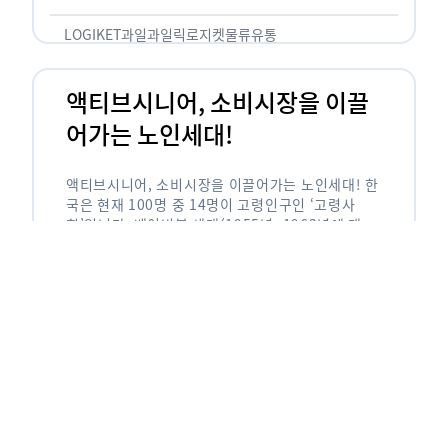
릭(중독되다)’을 합성한 신조어로 과일을 탕후루나
…
LOGIKET
과일
과일릭
로지켓
물류
유통
액티브시니어, 소비시장을 이끌
어가는 노인세대!
액티브시니어, 소비시장을 이끌어가는 노인세대! 한
국은 현재 100명 중 14명이 고령인구인 ‘고령사
회’입니다. 베이비붐 세대(1955년~1963년에 태어
난 인구)가 본격적으로 노인인구에 편입되며 2025
년이 되면 초고령사회에 진입할 것이라는 전망이 나
오고 있습니다. 하지만 사회가 늙어가는 …
LOGIKET
로지켓
물류
베이비붐세대
액티브시니어
유통
에이블리입점 시 알아야할 판매
유형! 파트너스 vs 셀러스
에이블리입점 시 알아야할 판매 유형! 파트너스 vs