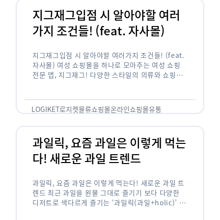
지그재그입점 시 알아야할 여러
가지 조건들! (feat. 자사몰)
지그재그입점 시 알아야할 여러가지 조건들! (feat.
자사몰) 여성 쇼핑몰을 하나로 모아주는 여성 쇼핑
전문 앱, 지그재그! 다양한 스타일의 의류와 쇼핑몰
을 한 눈에 볼 수 있다는 강점과 각종 프로모션/이벤
트 등을 …
LOGIKET
로지켓
물류
쇼핑몰
온라인쇼핑몰
유통
과일릭, 요즘 과일은 이렇게 먹는
다! 새로운 과일 트렌드
과일릭, 요즘 과일은 이렇게 먹는다! 새로운 과일 트
렌드 최근 과일을 원물 그대로 즐기기 보다 다양한
디저트로 색다르게 즐기는 ‘과일릭(과일+holic)’ 트
렌드가 확산되고 있습니다. ‘과일릭’은 ‘과일’과 ‘홀