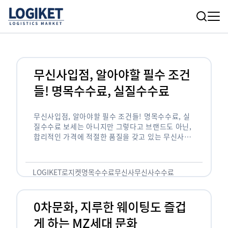
무신사입점, 알아야할 필수 조건
들! 명목수수료, 실질수수료
무신사입점, 알아야할 필수 조건들! 명목수수료, 실
질수수료 보세는 아니지만 그렇다고 브랜드도 아닌,
합리적인 가격에 적절한 품질을 갖고 있는 무신사!
한국의 유니클로라는 키워드를 갖고있는 무신사라는
플랫폼은 국내 최대 규모의 온라인 패션 …
LOGIKET
로지켓
명목수수료
무신사
무신사수수료
무신사입점
0차문화, 지루한 웨이팅도 즐겁
게 하는 MZ세대 문화