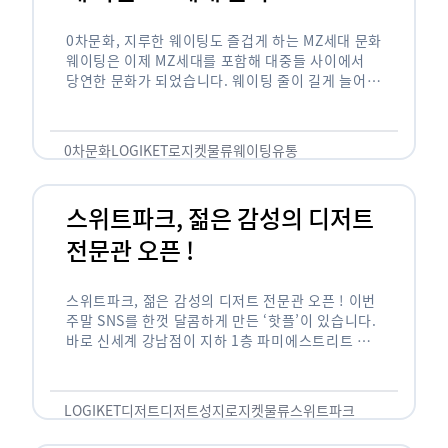
0차문화, 지루한 웨이팅도 즐겁게 하는 MZ세대 문화
웨이팅은 이제 MZ세대를 포함해 대중들 사이에서
당연한 문화가 되었습니다. 웨이팅 줄이 길게 늘어서
있는 곳은 지나가고 있는 사람들의 이목을 끌게 되고
자연스럽게 …
0차문화
LOGIKET
로지켓
물류
웨이팅
유통
스위트파크, 젊은 감성의 디저트
전문관 오픈 !
스위트파크, 젊은 감성의 디저트 전문관 오픈 ! 이번
주말 SNS를 한껏 달콤하게 만든 ‘핫플’이 있습니다.
바로 신세계 강남점이 지하 1층 파미에스트리트 분
수 광장에 새롭게 조성한 ‘스위트파크’입니다. 스위
트파크에서는 ‘국내 최초 …
LOGIKET
디저트
디저트성지
로지켓
물류
스위트파크