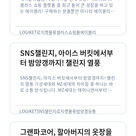
셀러스 쇼핑 플랫폼 중 최근 들어 큰 성장을 하고 있
는 에이블리! 구매하는 분들뿐만 아니라 에이블리에
서 판매를 준비하는 사업자들도 많아졌습니다. 에이
블리는 10~20대가 주 …
LOGIKET
로지켓
물류
셀러스
쇼핑몰
에이블리
SNS챌린지, 아이스 버킷에서부
터 밤양갱까지! 챌린지 열풍
SNS챌린지, 아이스 버킷에서부터 밤양갱까지! 챌린
지 열풍 기성세대와 MZ세대의 차이점 중 하나는 바
로 소통 방식입니다. MZ세대는 태어나면서부터 디
지털 기기를 사용한 일명 ‘디지털 네이티브(digital
native)’입니다. 디지털 기기에 친숙한 만큼 SNS에
도 능숙한 …
LOGIKET
SNS챌린지
로지켓
물류
밤양갱
유통
그랜파코어, 할아버지의 옷장을