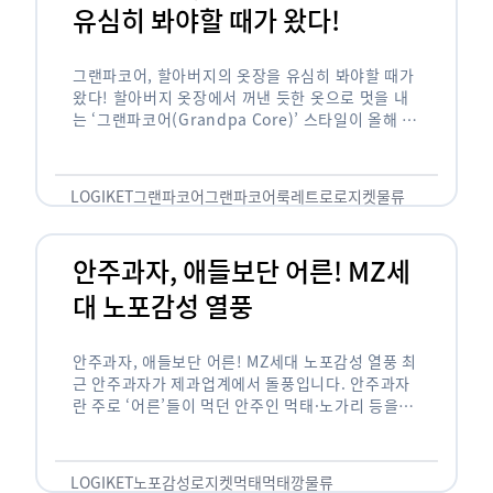
유심히 봐야할 때가 왔다!
그랜파코어, 할아버지의 옷장을 유심히 봐야할 때가
왔다! 할아버지 옷장에서 꺼낸 듯한 옷으로 멋을 내
는 ‘그랜파코어(Grandpa Core)’ 스타일이 올해 패
션 트렌드의 키워드로 떠오르고 있습니다. 그랜파코
어는 오랫동안 시행착오를 겪으며 자신만의 스타일
을 …
LOGIKET
그랜파코어
그랜파코어룩
레트로
로지켓
물류
안주과자, 애들보단 어른! MZ세
대 노포감성 열풍
안주과자, 애들보단 어른! MZ세대 노포감성 열풍 최
근 안주과자가 제과업계에서 돌풍입니다. 안주과자
란 주로 ‘어른’들이 먹던 안주인 먹태·노가리 등을
과자로 만든 걸 말합니다. 이름처럼 안주로 먹는 용
도기도 합니다. 최근 농심 먹태깡 …
LOGIKET
노포감성
로지켓
먹태
먹태깡
물류