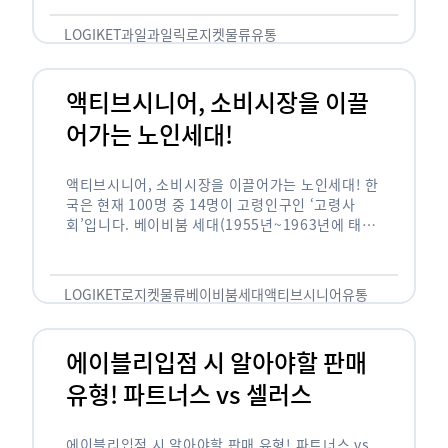
릭(중독되다)’을 합성한 신조어로 과일을 탕후루나
…
LOGIKET
과일
과일릭
로지켓
물류
유통
액티브시니어, 소비시장을 이끌
어가는 노인세대!
액티브시니어, 소비시장을 이끌어가는 노인세대! 한
국은 현재 100명 중 14명이 고령인구인 ‘고령사
회’입니다. 베이비붐 세대(1955년~1963년에 태어
난 인구)가 본격적으로 노인인구에 편입되며 2025
년이 되면 초고령사회에 진입할 것이라는 전망이 나
오고 있습니다. 하지만 사회가 늙어가는 …
LOGIKET
로지켓
물류
베이비붐세대
액티브시니어
유통
에이블리입점 시 알아야할 판매
유형! 파트너스 vs 셀러스
에이블리입점 시 알아야할 판매 유형! 파트너스 vs