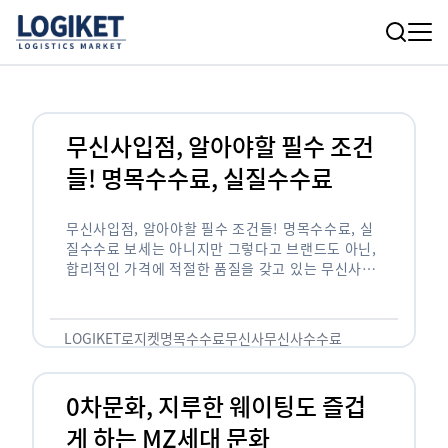
무신사입점, 알아야할 필수 조건
들! 명목수수료, 실질수수료
무신사입점, 알아야할 필수 조건들! 명목수수료, 실
질수수료 보세는 아니지만 그렇다고 브랜드도 아닌,
합리적인 가격에 적절한 품질을 갖고 있는 무신사!
한국의 유니클로라는 키워드를 갖고있는 무신사라는
플랫폼은 국내 최대 규모의 온라인 패션 …
LOGIKET
로지켓
명목수수료
무신사
무신사수수료
무신사입점
0차문화, 지루한 웨이팅도 즐겁
게 하는 MZ세대 문화