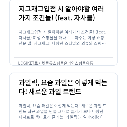
지그재그입점 시 알아야할 여러
가지 조건들! (feat. 자사몰)
지그재그입점 시 알아야할 여러가지 조건들! (feat.
자사몰) 여성 쇼핑몰을 하나로 모아주는 여성 쇼핑
전문 앱, 지그재그! 다양한 스타일의 의류와 쇼핑몰
을 한 눈에 볼 수 있다는 강점과 각종 프로모션/이벤
트 등을 …
LOGIKET
로지켓
물류
쇼핑몰
온라인쇼핑몰
유통
과일릭, 요즘 과일은 이렇게 먹는
다! 새로운 과일 트렌드
과일릭, 요즘 과일은 이렇게 먹는다! 새로운 과일 트
렌드 최근 과일을 원물 그대로 즐기기 보다 다양한
디저트로 색다르게 즐기는 ‘과일릭(과일+holic)’ 트
렌드가 확산되고 있습니다. ‘과일릭’은 ‘과일’과 ‘홀