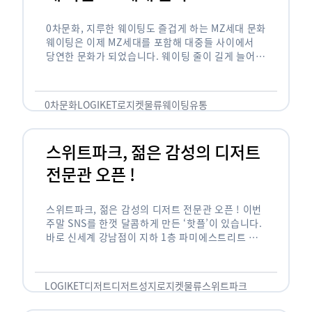
0차문화, 지루한 웨이팅도 즐겁게 하는 MZ세대 문화
웨이팅은 이제 MZ세대를 포함해 대중들 사이에서
당연한 문화가 되었습니다. 웨이팅 줄이 길게 늘어서
있는 곳은 지나가고 있는 사람들의 이목을 끌게 되고
자연스럽게 …
0차문화
LOGIKET
로지켓
물류
웨이팅
유통
스위트파크, 젊은 감성의 디저트
전문관 오픈 !
스위트파크, 젊은 감성의 디저트 전문관 오픈 ! 이번
주말 SNS를 한껏 달콤하게 만든 ‘핫플’이 있습니다.
바로 신세계 강남점이 지하 1층 파미에스트리트 분
수 광장에 새롭게 조성한 ‘스위트파크’입니다. 스위
트파크에서는 ‘국내 최초 …
LOGIKET
디저트
디저트성지
로지켓
물류
스위트파크