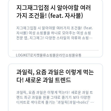
지그재그입점 시 알아야할 여러
가지 조건들! (feat. 자사몰)
지그재그입점 시 알아야할 여러가지 조건들! (feat.
자사몰) 여성 쇼핑몰을 하나로 모아주는 여성 쇼핑
전문 앱, 지그재그! 다양한 스타일의 의류와 쇼핑몰
을 한 눈에 볼 수 있다는 강점과 각종 프로모션/이벤
트 등을 …
LOGIKET
로지켓
물류
쇼핑몰
온라인쇼핑몰
유통
과일릭, 요즘 과일은 이렇게 먹는
다! 새로운 과일 트렌드
과일릭, 요즘 과일은 이렇게 먹는다! 새로운 과일 트
렌드 최근 과일을 원물 그대로 즐기기 보다 다양한
디저트로 색다르게 즐기는 ‘과일릭(과일+holic)’ 트
렌드가 확산되고 있습니다. ‘과일릭’은 ‘과일’과 ‘홀