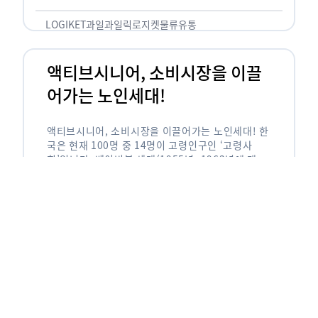
릭(중독되다)’을 합성한 신조어로 과일을 탕후루나
…
LOGIKET
과일
과일릭
로지켓
물류
유통
액티브시니어, 소비시장을 이끌
어가는 노인세대!
액티브시니어, 소비시장을 이끌어가는 노인세대! 한
국은 현재 100명 중 14명이 고령인구인 ‘고령사
회’입니다. 베이비붐 세대(1955년~1963년에 태어
난 인구)가 본격적으로 노인인구에 편입되며 2025
년이 되면 초고령사회에 진입할 것이라는 전망이 나
오고 있습니다. 하지만 사회가 늙어가는 …
LOGIKET
로지켓
물류
베이비붐세대
액티브시니어
유통
에이블리입점 시 알아야할 판매
유형! 파트너스 vs 셀러스
에이블리입점 시 알아야할 판매 유형! 파트너스 vs