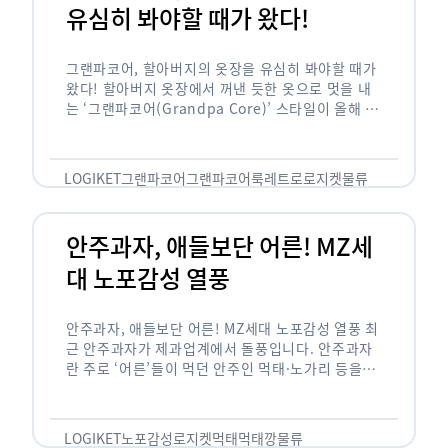
유심히 봐야할 때가 왔다!
그랜파코어, 할아버지의 옷장을 유심히 봐야할 때가
왔다! 할아버지 옷장에서 꺼낸 듯한 옷으로 멋을 내
는 ‘그랜파코어(Grandpa Core)’ 스타일이 올해 패
션 트렌드의 키워드로 떠오르고 있습니다. 그랜파코
어는 오랫동안 시행착오를 겪으며 자신만의 스타일
을 …
LOGIKET
그랜파코어
그랜파코어룩
레트로
로지켓
물류
안주과자, 애들보단 어른! MZ세
대 노포감성 열풍
안주과자, 애들보단 어른! MZ세대 노포감성 열풍 최
근 안주과자가 제과업계에서 돌풍입니다. 안주과자
란 주로 ‘어른’들이 먹던 안주인 먹태·노가리 등을
과자로 만든 걸 말합니다. 이름처럼 안주로 먹는 용
도기도 합니다. 최근 농심 먹태깡 …
LOGIKET
노포감성
로지켓
먹태
먹태깡
물류