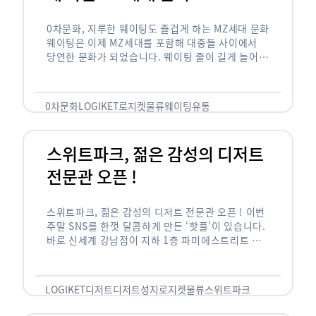
0차문화, 지루한 웨이팅도 즐겁게 하는 MZ세대 문화
웨이팅은 이제 MZ세대를 포함해 대중들 사이에서
당연한 문화가 되었습니다. 웨이팅 줄이 길게 늘어서
있는 곳은 지나가고 있는 사람들의 이목을 끌게 되고
자연스럽게 …
0차문화
LOGIKET
로지켓
물류
웨이팅
유통
스위트파크, 젊은 감성의 디저트
전문관 오픈 !
스위트파크, 젊은 감성의 디저트 전문관 오픈 ! 이번
주말 SNS를 한껏 달콤하게 만든 ‘핫플’이 있습니다.
바로 신세계 강남점이 지하 1층 파미에스트리트 분
수 광장에 새롭게 조성한 ‘스위트파크’입니다. 스위
트파크에서는 ‘국내 최초 …
LOGIKET
디저트
디저트성지
로지켓
물류
스위트파크