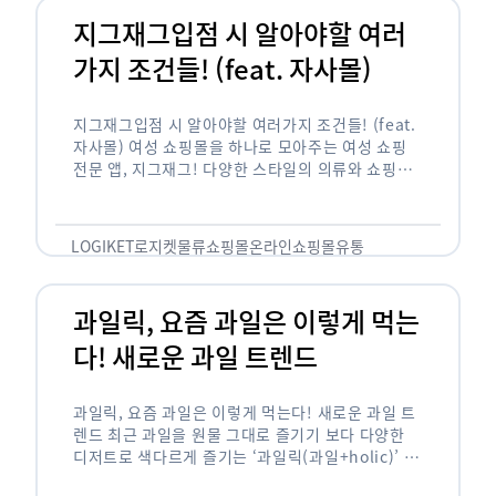
지그재그입점 시 알아야할 여러
가지 조건들! (feat. 자사몰)
지그재그입점 시 알아야할 여러가지 조건들! (feat.
자사몰) 여성 쇼핑몰을 하나로 모아주는 여성 쇼핑
전문 앱, 지그재그! 다양한 스타일의 의류와 쇼핑몰
을 한 눈에 볼 수 있다는 강점과 각종 프로모션/이벤
트 등을 …
LOGIKET
로지켓
물류
쇼핑몰
온라인쇼핑몰
유통
과일릭, 요즘 과일은 이렇게 먹는
다! 새로운 과일 트렌드
과일릭, 요즘 과일은 이렇게 먹는다! 새로운 과일 트
렌드 최근 과일을 원물 그대로 즐기기 보다 다양한
디저트로 색다르게 즐기는 ‘과일릭(과일+holic)’ 트
렌드가 확산되고 있습니다. ‘과일릭’은 ‘과일’과 ‘홀