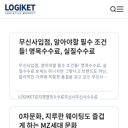
무신사입점, 알아야할 필수 조건
들! 명목수수료, 실질수수료
무신사입점, 알아야할 필수 조건들! 명목수수료, 실
질수수료 보세는 아니지만 그렇다고 브랜드도 아닌,
합리적인 가격에 적절한 품질을 갖고 있는 무신사!
한국의 유니클로라는 키워드를 갖고있는 무신사라는
플랫폼은 국내 최대 규모의 온라인 패션 …
LOGIKET
로지켓
명목수수료
무신사
무신사수수료
무신사입점
0차문화, 지루한 웨이팅도 즐겁
게 하는 MZ세대 문화