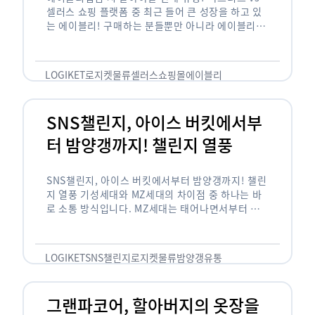
셀러스 쇼핑 플랫폼 중 최근 들어 큰 성장을 하고 있
는 에이블리! 구매하는 분들뿐만 아니라 에이블리에
서 판매를 준비하는 사업자들도 많아졌습니다. 에이
블리는 10~20대가 주 …
LOGIKET
로지켓
물류
셀러스
쇼핑몰
에이블리
SNS챌린지, 아이스 버킷에서부
터 밤양갱까지! 챌린지 열풍
SNS챌린지, 아이스 버킷에서부터 밤양갱까지! 챌린
지 열풍 기성세대와 MZ세대의 차이점 중 하나는 바
로 소통 방식입니다. MZ세대는 태어나면서부터 디
지털 기기를 사용한 일명 ‘디지털 네이티브(digital
native)’입니다. 디지털 기기에 친숙한 만큼 SNS에
도 능숙한 …
LOGIKET
SNS챌린지
로지켓
물류
밤양갱
유통
그랜파코어, 할아버지의 옷장을