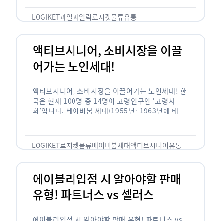
릭(중독되다)’을 합성한 신조어로 과일을 탕후루나
…
LOGIKET
과일
과일릭
로지켓
물류
유통
액티브시니어, 소비시장을 이끌
어가는 노인세대!
액티브시니어, 소비시장을 이끌어가는 노인세대! 한
국은 현재 100명 중 14명이 고령인구인 ‘고령사
회’입니다. 베이비붐 세대(1955년~1963년에 태어
난 인구)가 본격적으로 노인인구에 편입되며 2025
년이 되면 초고령사회에 진입할 것이라는 전망이 나
오고 있습니다. 하지만 사회가 늙어가는 …
LOGIKET
로지켓
물류
베이비붐세대
액티브시니어
유통
에이블리입점 시 알아야할 판매
유형! 파트너스 vs 셀러스
에이블리입점 시 알아야할 판매 유형! 파트너스 vs