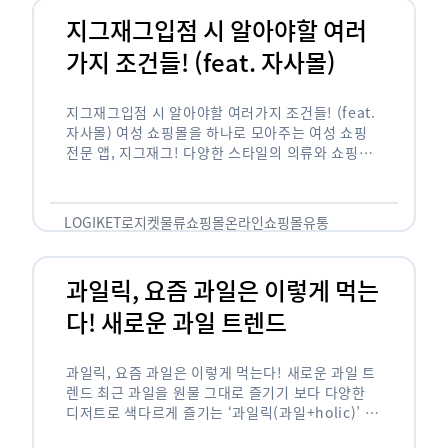
지그재그입점 시 알아야할 여러
가지 조건들! (feat. 자사몰)
지그재그입점 시 알아야할 여러가지 조건들! (feat.
자사몰) 여성 쇼핑몰을 하나로 모아주는 여성 쇼핑
전문 앱, 지그재그! 다양한 스타일의 의류와 쇼핑몰
을 한 눈에 볼 수 있다는 강점과 각종 프로모션/이벤
트 등을 …
LOGIKET
로지켓
물류
쇼핑몰
온라인쇼핑몰
유통
과일릭, 요즘 과일은 이렇게 먹는
다! 새로운 과일 트렌드
과일릭, 요즘 과일은 이렇게 먹는다! 새로운 과일 트
렌드 최근 과일을 원물 그대로 즐기기 보다 다양한
디저트로 색다르게 즐기는 ‘과일릭(과일+holic)’ 트
렌드가 확산되고 있습니다. ‘과일릭’은 ‘과일’과 ‘홀