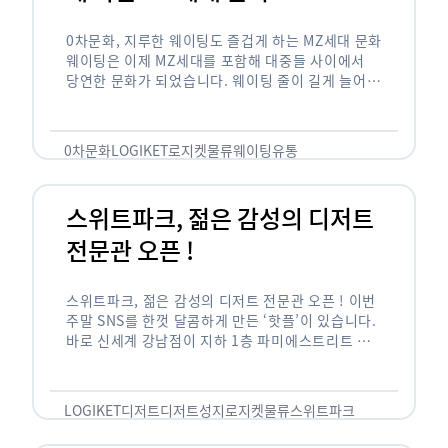
0차문화, 지루한 웨이팅도 즐겁게 하는 MZ세대 문화
웨이팅은 이제 MZ세대를 포함해 대중들 사이에서
당연한 문화가 되었습니다. 웨이팅 줄이 길게 늘어서
있는 곳은 지나가고 있는 사람들의 이목을 끌게 되고
자연스럽게 …
0차문화
LOGIKET
로지켓
물류
웨이팅
유통
스위트파크, 젊은 감성의 디저트
전문관 오픈 !
스위트파크, 젊은 감성의 디저트 전문관 오픈 ! 이번
주말 SNS를 한껏 달콤하게 만든 ‘핫플’이 있습니다.
바로 신세계 강남점이 지하 1층 파미에스트리트 분
수 광장에 새롭게 조성한 ‘스위트파크’입니다. 스위
트파크에서는 ‘국내 최초 …
LOGIKET
디저트
디저트성지
로지켓
물류
스위트파크