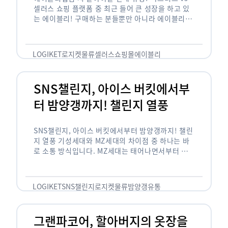
셀러스 쇼핑 플랫폼 중 최근 들어 큰 성장을 하고 있
는 에이블리! 구매하는 분들뿐만 아니라 에이블리에
서 판매를 준비하는 사업자들도 많아졌습니다. 에이
블리는 10~20대가 주 …
LOGIKET
로지켓
물류
셀러스
쇼핑몰
에이블리
SNS챌린지, 아이스 버킷에서부
터 밤양갱까지! 챌린지 열풍
SNS챌린지, 아이스 버킷에서부터 밤양갱까지! 챌린
지 열풍 기성세대와 MZ세대의 차이점 중 하나는 바
로 소통 방식입니다. MZ세대는 태어나면서부터 디
지털 기기를 사용한 일명 ‘디지털 네이티브(digital
native)’입니다. 디지털 기기에 친숙한 만큼 SNS에
도 능숙한 …
LOGIKET
SNS챌린지
로지켓
물류
밤양갱
유통
그랜파코어, 할아버지의 옷장을