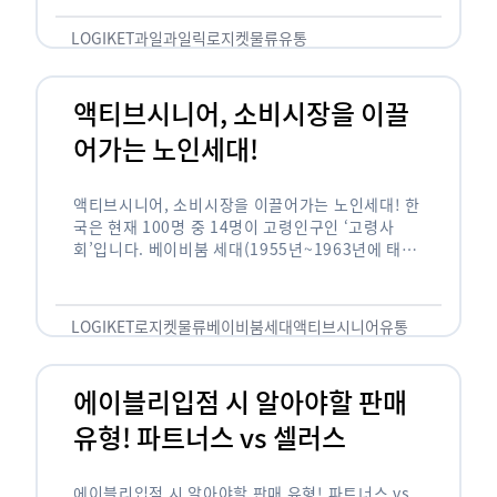
릭(중독되다)’을 합성한 신조어로 과일을 탕후루나
…
LOGIKET
과일
과일릭
로지켓
물류
유통
액티브시니어, 소비시장을 이끌
어가는 노인세대!
액티브시니어, 소비시장을 이끌어가는 노인세대! 한
국은 현재 100명 중 14명이 고령인구인 ‘고령사
회’입니다. 베이비붐 세대(1955년~1963년에 태어
난 인구)가 본격적으로 노인인구에 편입되며 2025
년이 되면 초고령사회에 진입할 것이라는 전망이 나
오고 있습니다. 하지만 사회가 늙어가는 …
LOGIKET
로지켓
물류
베이비붐세대
액티브시니어
유통
에이블리입점 시 알아야할 판매
유형! 파트너스 vs 셀러스
에이블리입점 시 알아야할 판매 유형! 파트너스 vs