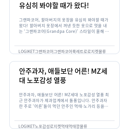
유심히 봐야할 때가 왔다!
그랜파코어, 할아버지의 옷장을 유심히 봐야할 때가
왔다! 할아버지 옷장에서 꺼낸 듯한 옷으로 멋을 내
는 ‘그랜파코어(Grandpa Core)’ 스타일이 올해 패
션 트렌드의 키워드로 떠오르고 있습니다. 그랜파코
어는 오랫동안 시행착오를 겪으며 자신만의 스타일
을 …
LOGIKET
그랜파코어
그랜파코어룩
레트로
로지켓
물류
안주과자, 애들보단 어른! MZ세
대 노포감성 열풍
안주과자, 애들보단 어른! MZ세대 노포감성 열풍 최
근 안주과자가 제과업계에서 돌풍입니다. 안주과자
란 주로 ‘어른’들이 먹던 안주인 먹태·노가리 등을
과자로 만든 걸 말합니다. 이름처럼 안주로 먹는 용
도기도 합니다. 최근 농심 먹태깡 …
LOGIKET
노포감성
로지켓
먹태
먹태깡
물류