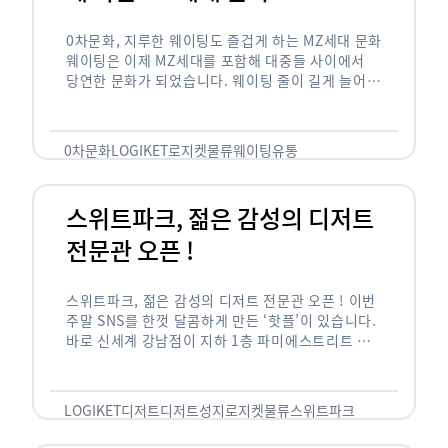
0차문화, 지루한 웨이팅도 즐겁게 하는 MZ세대 문화
웨이팅은 이제 MZ세대를 포함해 대중들 사이에서
당연한 문화가 되었습니다. 웨이팅 줄이 길게 늘어서
있는 곳은 지나가고 있는 사람들의 이목을 끌게 되고
자연스럽게 …
0차문화
LOGIKET
로지켓
물류
웨이팅
유통
스위트파크, 젊은 감성의 디저트
전문관 오픈 !
스위트파크, 젊은 감성의 디저트 전문관 오픈 ! 이번
주말 SNS를 한껏 달콤하게 만든 ‘핫플’이 있습니다.
바로 신세계 강남점이 지하 1층 파미에스트리트 분
수 광장에 새롭게 조성한 ‘스위트파크’입니다. 스위
트파크에서는 ‘국내 최초 …
LOGIKET
디저트
디저트성지
로지켓
물류
스위트파크