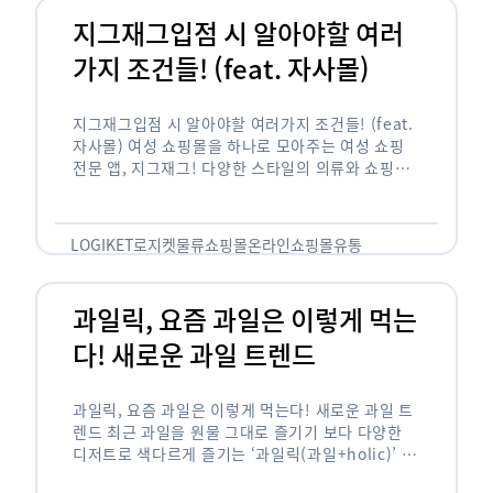
지그재그입점 시 알아야할 여러
가지 조건들! (feat. 자사몰)
지그재그입점 시 알아야할 여러가지 조건들! (feat.
자사몰) 여성 쇼핑몰을 하나로 모아주는 여성 쇼핑
전문 앱, 지그재그! 다양한 스타일의 의류와 쇼핑몰
을 한 눈에 볼 수 있다는 강점과 각종 프로모션/이벤
트 등을 …
LOGIKET
로지켓
물류
쇼핑몰
온라인쇼핑몰
유통
과일릭, 요즘 과일은 이렇게 먹는
다! 새로운 과일 트렌드
과일릭, 요즘 과일은 이렇게 먹는다! 새로운 과일 트
렌드 최근 과일을 원물 그대로 즐기기 보다 다양한
디저트로 색다르게 즐기는 ‘과일릭(과일+holic)’ 트
렌드가 확산되고 있습니다. ‘과일릭’은 ‘과일’과 ‘홀