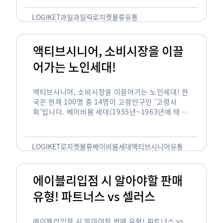
릭(중독되다)’을 합성한 신조어로 과일을 탕후루나
…
LOGIKET
과일
과일릭
로지켓
물류
유통
액티브시니어, 소비시장을 이끌
어가는 노인세대!
액티브시니어, 소비시장을 이끌어가는 노인세대! 한
국은 현재 100명 중 14명이 고령인구인 ‘고령사
회’입니다. 베이비붐 세대(1955년~1963년에 태어
난 인구)가 본격적으로 노인인구에 편입되며 2025
년이 되면 초고령사회에 진입할 것이라는 전망이 나
오고 있습니다. 하지만 사회가 늙어가는 …
LOGIKET
로지켓
물류
베이비붐세대
액티브시니어
유통
에이블리입점 시 알아야할 판매
유형! 파트너스 vs 셀러스
에이블리입점 시 알아야할 판매 유형! 파트너스 vs