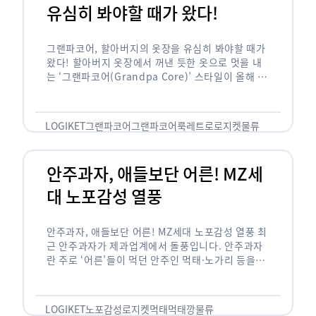
유심히 봐야할 때가 왔다!
그랜파코어, 할아버지의 옷장을 유심히 봐야할 때가
왔다! 할아버지 옷장에서 꺼낸 듯한 옷으로 멋을 내
는 ‘그랜파코어(Grandpa Core)’ 스타일이 올해 패
션 트렌드의 키워드로 떠오르고 있습니다. 그랜파코
어는 오랫동안 시행착오를 겪으며 자신만의 스타일
을 …
LOGIKET
그랜파코어
그랜파코어룩
레트로
로지켓
물류
안주과자, 애들보단 어른! MZ세
대 노포감성 열풍
안주과자, 애들보단 어른! MZ세대 노포감성 열풍 최
근 안주과자가 제과업계에서 돌풍입니다. 안주과자
란 주로 ‘어른’들이 먹던 안주인 먹태·노가리 등을
과자로 만든 걸 말합니다. 이름처럼 안주로 먹는 용
도기도 합니다. 최근 농심 먹태깡 …
LOGIKET
노포감성
로지켓
먹태
먹태깡
물류