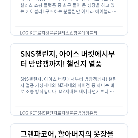
셀러스 쇼핑 플랫폼 중 최근 들어 큰 성장을 하고 있
는 에이블리! 구매하는 분들뿐만 아니라 에이블리에
서 판매를 준비하는 사업자들도 많아졌습니다. 에이
블리는 10~20대가 주 …
LOGIKET
로지켓
물류
셀러스
쇼핑몰
에이블리
SNS챌린지, 아이스 버킷에서부
터 밤양갱까지! 챌린지 열풍
SNS챌린지, 아이스 버킷에서부터 밤양갱까지! 챌린
지 열풍 기성세대와 MZ세대의 차이점 중 하나는 바
로 소통 방식입니다. MZ세대는 태어나면서부터 디
지털 기기를 사용한 일명 ‘디지털 네이티브(digital
native)’입니다. 디지털 기기에 친숙한 만큼 SNS에
도 능숙한 …
LOGIKET
SNS챌린지
로지켓
물류
밤양갱
유통
그랜파코어, 할아버지의 옷장을